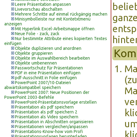
belie
Leere Präsentation anpassen
Livevorschau abschalten
Mehrere Schritte auf einmal rückgängig machen
ganze
Minisymbolleiste nur mit Kontetxtmenü
anzeigen
entsp
Mit Hyperlink Excel-Arbeitsmappe öffnen
Neue Folie - zack, zack
hinte
Nur bestimmte Attribute eines kopierten Textes
einfügen
Objekte duplizieren und anordnen
Komm
Objekte gruppieren
Objekte im Auswahlbereich bearbeiten
Objekte umbenennen
Ma
Passwortschutz für Präsentationen
PDF in eine Präsentation einfügen
(z
pdf-Ausschnitt in Folie einfügen
PowerPoint 2007/10-Dateien
abwärtskompatibel speichern
Ma
PowerPoint 2007: Neue Positionen der
PowerPoint 2003-Befehle
ve
PowerPoint-Präsentatonsvorlage erstellen
Präsentation als pdf speichern
kl
Präsentation als pdf speichern 2
Präsentation als Video speichern
um
Präsentation in Abschnitten organisieren
Präsentationen vergleichen/anpassen
Präsentations-Know-how vom Profi
kli
Präsentationsvorlagen herunterladen