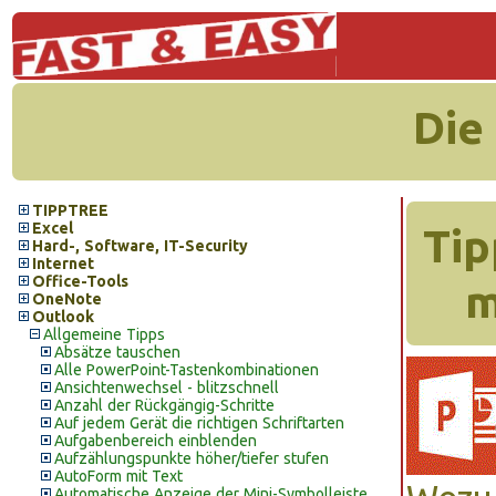
Die
TIPPTREE
Excel
Tip
Hard-, Software, IT-Security
Internet
Office-Tools
m
OneNote
Outlook
Allgemeine Tipps
Absätze tauschen
Alle PowerPoint-Tastenkombinationen
Ansichtenwechsel - blitzschnell
Anzahl der Rückgängig-Schritte
Auf jedem Gerät die richtigen Schriftarten
Aufgabenbereich einblenden
Aufzählungspunkte höher/tiefer stufen
AutoForm mit Text
Automatische Anzeige der Mini-Symbolleiste