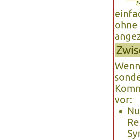
einfa
ohne 
angez
Zwi
Wenn 
sond
Komme
vor:
Nu
Re
Sy