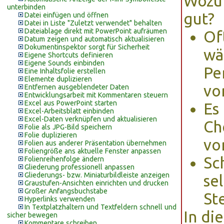
Wozu 
unterbinden
gut?
Datei einfügen und öffnen
Datei in Liste "Zuletzt verwendet" behalten
Dateiablage direkt mit PowerPoint aufräumen
Oft
Datum zeigen und automatisch aktualisieren
Dokumentinspektor sorgt für Sicherheit
wä
Eigene Shortcuts definieren
Eigene Sounds einbinden
Pe
Eine Inhaltsfolie erstellen
Elemente duplizieren
vo
Entfernen ausgeblendeter Daten
Entwicklungsarbeit mit Kommentaren steuern
Excel aus PowerPoint starten
Es
Excel-Arbeitsblatt einbinden
Excel-Daten verknüpfen und aktualisieren
Ch
Folie als JPG-Bild speichern
Folie duplizieren
vo
Folien aus anderer Präsentation übernehmen
Foliengröße ans aktuelle Fenster anpassen
Sc
Folienreihenfolge ändern
Gliederung professionell anpassen
Gliederungs- bzw. Miniaturbildleiste anzeigen
se
Graustufen-Ansichten einrichten und drucken
Großer Anfangsbuchstabe
St
Hyperlinks verwenden
In Textplatzhaltern und Textfeldern schnell und
In di
sicher bewegen
Kommentare schreiben