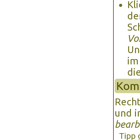
Kl
de
Sc
Vo
Un
im
di
Kome
Recht
und 
bearb
Tipp 