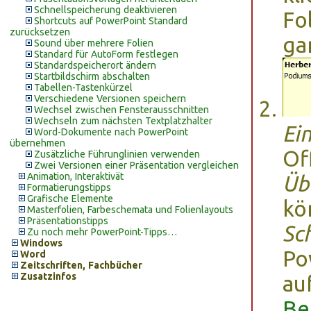
Schnellspeicherung deaktivieren
Fo
Shortcuts auf PowerPoint Standard
zurücksetzen
ga
Sound über mehrere Folien
Standard für AutoForm festlegen
Standardspeicherort ändern
Startbildschirm abschalten
Tabellen-Tastenkürzel
Verschiedene Versionen speichern
Wechsel zwischen Fensterausschnitten
Wechseln zum nächsten Textplatzhalter
Ei
Word-Dokumente nach PowerPoint
übernehmen
Of
Zusätzliche Führunglinien verwenden
Zwei Versionen einer Präsentation vergleichen
Animation, Interaktivät
Üb
Formatierungstipps
Grafische Elemente
kö
Masterfolien, Farbeschemata und Folienlayouts
Präsentationstipps
Sch
Zu noch mehr PowerPoint-Tipps…
Windows
Po
Word
Zeitschriften, Fachbücher
Zusatzinfos
au
Be