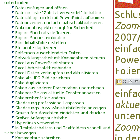
unterbinden
Datei einfügen und öffnen
Schl
Datei in Liste "Zuletzt verwendet" behalten
Dateiablage direkt mit PowerPoint aufräumen
Datum zeigen und automatisch aktualisieren
Zoom
Dokumentinspektor sorgt für Sicherheit
Eigene Shortcuts definieren
2007/
Eigene Sounds einbinden
Eine Inhaltsfolie erstellen
einfa
Elemente duplizieren
Entfernen ausgeblendeter Daten
Power
Entwicklungsarbeit mit Kommentaren steuern
Excel aus PowerPoint starten
Excel-Arbeitsblatt einbinden
Folie
Excel-Daten verknüpfen und aktualisieren
Folie als JPG-Bild speichern
Folie duplizieren
Folien aus anderer Präsentation übernehmen
einfa
Foliengröße ans aktuelle Fenster anpassen
Folienreihenfolge ändern
aktue
Gliederung professionell anpassen
Gliederungs- bzw. Miniaturbildleiste anzeigen
Graustufen-Ansichten einrichten und drucken
unten
Großer Anfangsbuchstabe
Hyperlinks verwenden
Zoom
In Textplatzhaltern und Textfeldern schnell und
sicher bewegen
in de
Kommentare schreiben