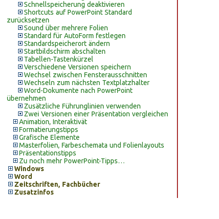
Schnellspeicherung deaktivieren
Shortcuts auf PowerPoint Standard
zurücksetzen
Sound über mehrere Folien
Standard für AutoForm festlegen
Standardspeicherort ändern
Startbildschirm abschalten
Tabellen-Tastenkürzel
Verschiedene Versionen speichern
Wechsel zwischen Fensterausschnitten
Wechseln zum nächsten Textplatzhalter
Word-Dokumente nach PowerPoint
übernehmen
Zusätzliche Führunglinien verwenden
Zwei Versionen einer Präsentation vergleichen
Animation, Interaktivät
Formatierungstipps
Grafische Elemente
Masterfolien, Farbeschemata und Folienlayouts
Präsentationstipps
Zu noch mehr PowerPoint-Tipps…
Windows
Word
Zeitschriften, Fachbücher
Zusatzinfos