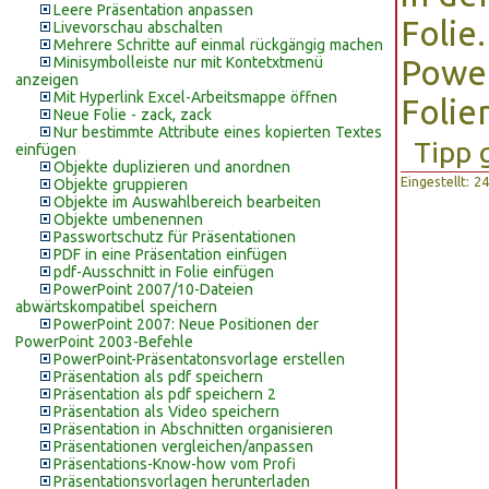
Leere Präsentation anpassen
Folie
Livevorschau abschalten
Mehrere Schritte auf einmal rückgängig machen
Minisymbolleiste nur mit Kontetxtmenü
Power
anzeigen
Mit Hyperlink Excel-Arbeitsmappe öffnen
Folie
Neue Folie - zack, zack
Nur bestimmte Attribute eines kopierten Textes
Tipp 
einfügen
Objekte duplizieren und anordnen
Eingestellt: 
Objekte gruppieren
Objekte im Auswahlbereich bearbeiten
Objekte umbenennen
Passwortschutz für Präsentationen
PDF in eine Präsentation einfügen
pdf-Ausschnitt in Folie einfügen
PowerPoint 2007/10-Dateien
abwärtskompatibel speichern
PowerPoint 2007: Neue Positionen der
PowerPoint 2003-Befehle
PowerPoint-Präsentatonsvorlage erstellen
Präsentation als pdf speichern
Präsentation als pdf speichern 2
Präsentation als Video speichern
Präsentation in Abschnitten organisieren
Präsentationen vergleichen/anpassen
Präsentations-Know-how vom Profi
Präsentationsvorlagen herunterladen