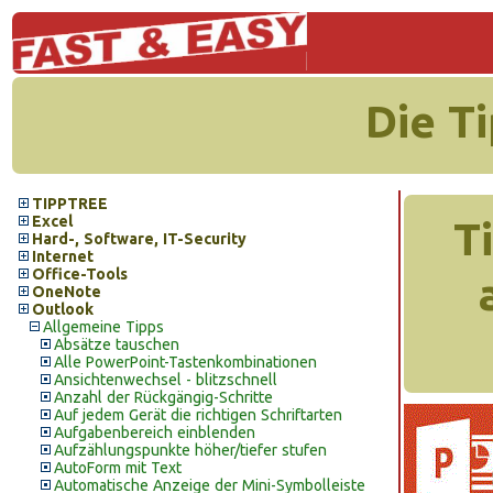
Die T
TIPPTREE
Excel
T
Hard-, Software, IT-Security
Internet
Office-Tools
OneNote
Outlook
Allgemeine Tipps
Absätze tauschen
Alle PowerPoint-Tastenkombinationen
Ansichtenwechsel - blitzschnell
Anzahl der Rückgängig-Schritte
Auf jedem Gerät die richtigen Schriftarten
Aufgabenbereich einblenden
Aufzählungspunkte höher/tiefer stufen
AutoForm mit Text
Automatische Anzeige der Mini-Symbolleiste