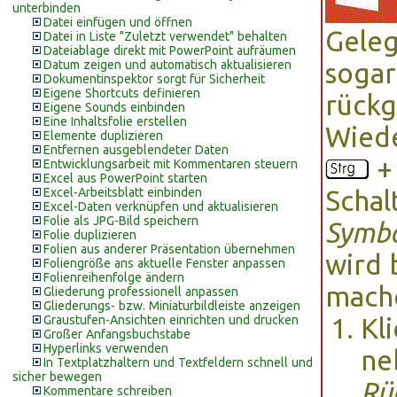
unterbinden
Datei einfügen und öffnen
Geleg
Datei in Liste "Zuletzt verwendet" behalten
Dateiablage direkt mit PowerPoint aufräumen
Datum zeigen und automatisch aktualisieren
sogar
Dokumentinspektor sorgt für Sicherheit
Eigene Shortcuts definieren
rückg
Eigene Sounds einbinden
Eine Inhaltsfolie erstellen
Wiede
Elemente duplizieren
Entfernen ausgeblendeter Daten
Entwicklungsarbeit mit Kommentaren steuern
Excel aus PowerPoint starten
Excel-Arbeitsblatt einbinden
Schal
Excel-Daten verknüpfen und aktualisieren
Folie als JPG-Bild speichern
Symbo
Folie duplizieren
Folien aus anderer Präsentation übernehmen
wird 
Foliengröße ans aktuelle Fenster anpassen
Folienreihenfolge ändern
mache
Gliederung professionell anpassen
Gliederungs- bzw. Miniaturbildleiste anzeigen
Graustufen-Ansichten einrichten und drucken
Kl
Großer Anfangsbuchstabe
Hyperlinks verwenden
ne
In Textplatzhaltern und Textfeldern schnell und
sicher bewegen
Rü
Kommentare schreiben