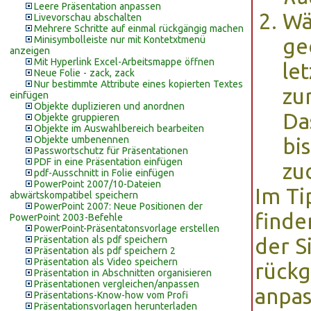
Leere Präsentation anpassen
Wä
Livevorschau abschalten
Mehrere Schritte auf einmal rückgängig machen
Minisymbolleiste nur mit Kontetxtmenü
ge
anzeigen
Mit Hyperlink Excel-Arbeitsmappe öffnen
let
Neue Folie - zack, zack
Nur bestimmte Attribute eines kopierten Textes
zu
einfügen
Objekte duplizieren und anordnen
Da
Objekte gruppieren
Objekte im Auswahlbereich bearbeiten
Objekte umbenennen
bi
Passwortschutz für Präsentationen
PDF in eine Präsentation einfügen
zu
pdf-Ausschnitt in Folie einfügen
PowerPoint 2007/10-Dateien
Im T
abwärtskompatibel speichern
PowerPoint 2007: Neue Positionen der
finde
PowerPoint 2003-Befehle
PowerPoint-Präsentatonsvorlage erstellen
Präsentation als pdf speichern
der S
Präsentation als pdf speichern 2
Präsentation als Video speichern
rückg
Präsentation in Abschnitten organisieren
Präsentationen vergleichen/anpassen
anpas
Präsentations-Know-how vom Profi
Präsentationsvorlagen herunterladen