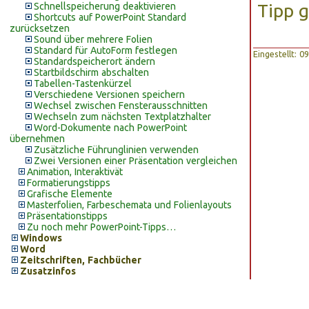
Tipp 
Schnellspeicherung deaktivieren
Shortcuts auf PowerPoint Standard
zurücksetzen
Sound über mehrere Folien
Standard für AutoForm festlegen
Eingestellt: 
Standardspeicherort ändern
Startbildschirm abschalten
Tabellen-Tastenkürzel
Verschiedene Versionen speichern
Wechsel zwischen Fensterausschnitten
Wechseln zum nächsten Textplatzhalter
Word-Dokumente nach PowerPoint
übernehmen
Zusätzliche Führunglinien verwenden
Zwei Versionen einer Präsentation vergleichen
Animation, Interaktivät
Formatierungstipps
Grafische Elemente
Masterfolien, Farbeschemata und Folienlayouts
Präsentationstipps
Zu noch mehr PowerPoint-Tipps…
Windows
Word
Zeitschriften, Fachbücher
Zusatzinfos