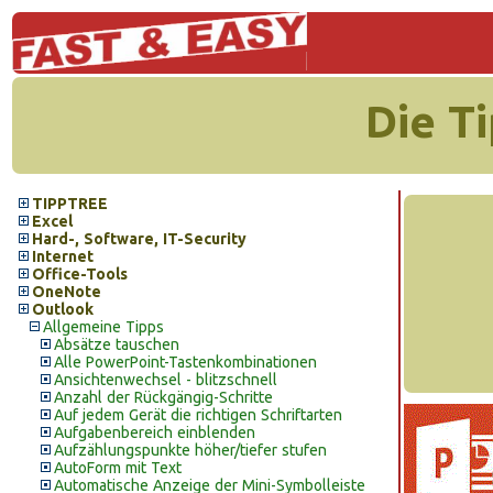
Die T
TIPPTREE
Excel
Hard-, Software, IT-Security
Internet
Office-Tools
OneNote
Outlook
Allgemeine Tipps
Absätze tauschen
Alle PowerPoint-Tastenkombinationen
Ansichtenwechsel - blitzschnell
Anzahl der Rückgängig-Schritte
Auf jedem Gerät die richtigen Schriftarten
Aufgabenbereich einblenden
Aufzählungspunkte höher/tiefer stufen
AutoForm mit Text
Automatische Anzeige der Mini-Symbolleiste