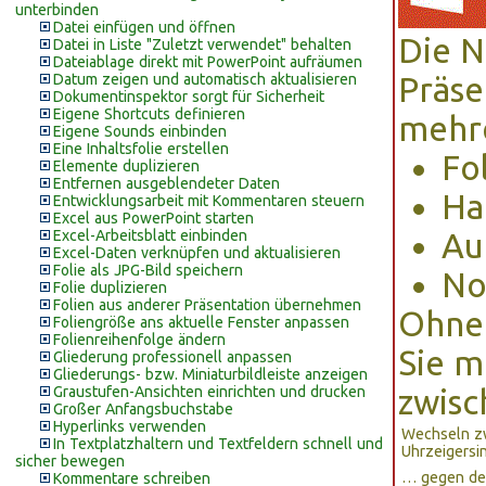
unterbinden
Datei einfügen und öffnen
Die N
Datei in Liste "Zuletzt verwendet" behalten
Dateiablage direkt mit PowerPoint aufräumen
Datum zeigen und automatisch aktualisieren
Präse
Dokumentinspektor sorgt für Sicherheit
Eigene Shortcuts definieren
mehre
Eigene Sounds einbinden
Eine Inhaltsfolie erstellen
Fo
Elemente duplizieren
Entfernen ausgeblendeter Daten
Ha
Entwicklungsarbeit mit Kommentaren steuern
Excel aus PowerPoint starten
Excel-Arbeitsblatt einbinden
Au
Excel-Daten verknüpfen und aktualisieren
Folie als JPG-Bild speichern
No
Folie duplizieren
Folien aus anderer Präsentation übernehmen
Ohne 
Foliengröße ans aktuelle Fenster anpassen
Folienreihenfolge ändern
Sie m
Gliederung professionell anpassen
Gliederungs- bzw. Miniaturbildleiste anzeigen
Graustufen-Ansichten einrichten und drucken
zwisc
Großer Anfangsbuchstabe
Hyperlinks verwenden
Wechseln zw
In Textplatzhaltern und Textfeldern schnell und
Uhrzeigersi
sicher bewegen
… gegen de
Kommentare schreiben