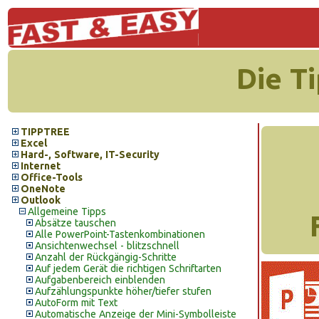
Die T
TIPPTREE
Excel
Hard-, Software, IT-Security
Internet
Office-Tools
OneNote
Outlook
Allgemeine Tipps
Absätze tauschen
Alle PowerPoint-Tastenkombinationen
Ansichtenwechsel - blitzschnell
Anzahl der Rückgängig-Schritte
Auf jedem Gerät die richtigen Schriftarten
Aufgabenbereich einblenden
Aufzählungspunkte höher/tiefer stufen
AutoForm mit Text
Automatische Anzeige der Mini-Symbolleiste