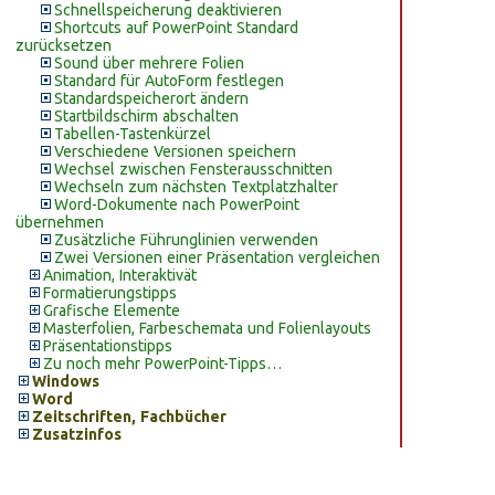
Schnellspeicherung deaktivieren
Shortcuts auf PowerPoint Standard
zurücksetzen
Sound über mehrere Folien
Standard für AutoForm festlegen
Standardspeicherort ändern
Startbildschirm abschalten
Tabellen-Tastenkürzel
Verschiedene Versionen speichern
Wechsel zwischen Fensterausschnitten
Wechseln zum nächsten Textplatzhalter
Word-Dokumente nach PowerPoint
übernehmen
Zusätzliche Führunglinien verwenden
Zwei Versionen einer Präsentation vergleichen
Animation, Interaktivät
Formatierungstipps
Grafische Elemente
Masterfolien, Farbeschemata und Folienlayouts
Präsentationstipps
Zu noch mehr PowerPoint-Tipps…
Windows
Word
Zeitschriften, Fachbücher
Zusatzinfos