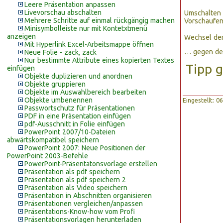
Leere Präsentation anpassen
Livevorschau abschalten
Umschalten 
Mehrere Schritte auf einmal rückgängig machen
Vorschaufen
Minisymbolleiste nur mit Kontetxtmenü
anzeigen
Wechsel der
Mit Hyperlink Excel-Arbeitsmappe öffnen
… gegen de
Neue Folie - zack, zack
Nur bestimmte Attribute eines kopierten Textes
Tipp 
einfügen
Objekte duplizieren und anordnen
Objekte gruppieren
Objekte im Auswahlbereich bearbeiten
Objekte umbenennen
Eingestellt: 
Passwortschutz für Präsentationen
PDF in eine Präsentation einfügen
pdf-Ausschnitt in Folie einfügen
PowerPoint 2007/10-Dateien
abwärtskompatibel speichern
PowerPoint 2007: Neue Positionen der
PowerPoint 2003-Befehle
PowerPoint-Präsentatonsvorlage erstellen
Präsentation als pdf speichern
Präsentation als pdf speichern 2
Präsentation als Video speichern
Präsentation in Abschnitten organisieren
Präsentationen vergleichen/anpassen
Präsentations-Know-how vom Profi
Präsentationsvorlagen herunterladen