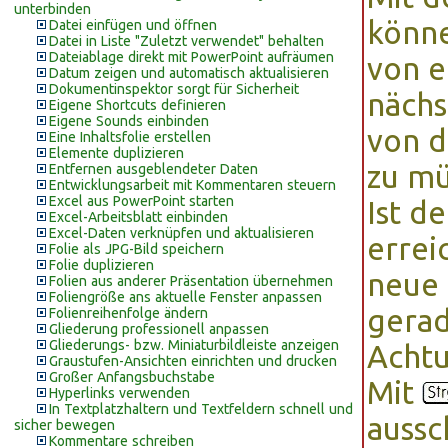
unterbinden
könne
Datei einfügen und öffnen
Datei in Liste "Zuletzt verwendet" behalten
Dateiablage direkt mit PowerPoint aufräumen
von e
Datum zeigen und automatisch aktualisieren
Dokumentinspektor sorgt für Sicherheit
nächs
Eigene Shortcuts definieren
Eigene Sounds einbinden
von d
Eine Inhaltsfolie erstellen
Elemente duplizieren
zu mü
Entfernen ausgeblendeter Daten
Entwicklungsarbeit mit Kommentaren steuern
Excel aus PowerPoint starten
Ist de
Excel-Arbeitsblatt einbinden
Excel-Daten verknüpfen und aktualisieren
errei
Folie als JPG-Bild speichern
Folie duplizieren
neue 
Folien aus anderer Präsentation übernehmen
Foliengröße ans aktuelle Fenster anpassen
gerad
Folienreihenfolge ändern
Gliederung professionell anpassen
Gliederungs- bzw. Miniaturbildleiste anzeigen
Achtu
Graustufen-Ansichten einrichten und drucken
Großer Anfangsbuchstabe
Mit
Hyperlinks verwenden
In Textplatzhaltern und Textfeldern schnell und
aussc
sicher bewegen
Kommentare schreiben