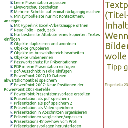
Textp
Leere Präsentation anpassen
Livevorschau abschalten
Mehrere Schritte auf einmal rückgängig machen
(Titel
Minisymbolleiste nur mit Kontetxtmenü
anzeigen
Inhalt
Mit Hyperlink Excel-Arbeitsmappe öffnen
Neue Folie - zack, zack
Wenn 
Nur bestimmte Attribute eines kopierten Textes
einfügen
Bilde
Objekte duplizieren und anordnen
Objekte gruppieren
Objekte im Auswahlbereich bearbeiten
wolle
Objekte umbenennen
Passwortschutz für Präsentationen
Tipp 
PDF in eine Präsentation einfügen
pdf-Ausschnitt in Folie einfügen
PowerPoint 2007/10-Dateien
abwärtskompatibel speichern
PowerPoint 2007: Neue Positionen der
Eingestellt: 
PowerPoint 2003-Befehle
PowerPoint-Präsentatonsvorlage erstellen
Präsentation als pdf speichern
Präsentation als pdf speichern 2
Präsentation als Video speichern
Präsentation in Abschnitten organisieren
Präsentationen vergleichen/anpassen
Präsentations-Know-how vom Profi
Präsentationsvorlagen herunterladen