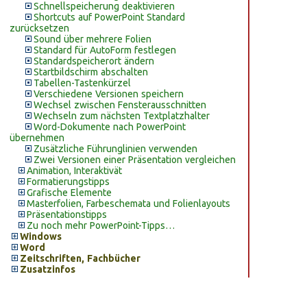
Schnellspeicherung deaktivieren
Shortcuts auf PowerPoint Standard
zurücksetzen
Sound über mehrere Folien
Standard für AutoForm festlegen
Standardspeicherort ändern
Startbildschirm abschalten
Tabellen-Tastenkürzel
Verschiedene Versionen speichern
Wechsel zwischen Fensterausschnitten
Wechseln zum nächsten Textplatzhalter
Word-Dokumente nach PowerPoint
übernehmen
Zusätzliche Führunglinien verwenden
Zwei Versionen einer Präsentation vergleichen
Animation, Interaktivät
Formatierungstipps
Grafische Elemente
Masterfolien, Farbeschemata und Folienlayouts
Präsentationstipps
Zu noch mehr PowerPoint-Tipps…
Windows
Word
Zeitschriften, Fachbücher
Zusatzinfos