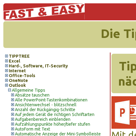
Die T
TIPPTREE
Excel
Ti
Hard-, Software, IT-Security
Internet
Office-Tools
nä
OneNote
Outlook
Allgemeine Tipps
Absätze tauschen
Alle PowerPoint-Tastenkombinationen
Ansichtenwechsel - blitzschnell
Anzahl der Rückgängig-Schritte
Auf jedem Gerät die richtigen Schriftarten
Aufgabenbereich einblenden
Aufzählungspunkte höher/tiefer stufen
AutoForm mit Text
Mit d
Automatische Anzeige der Mini-Symbolleiste