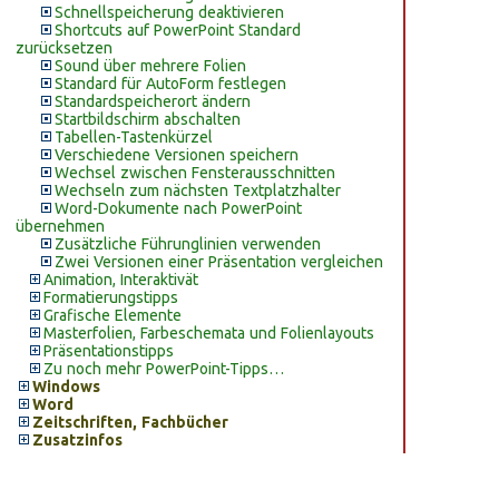
Schnellspeicherung deaktivieren
Shortcuts auf PowerPoint Standard
zurücksetzen
Sound über mehrere Folien
Standard für AutoForm festlegen
Standardspeicherort ändern
Startbildschirm abschalten
Tabellen-Tastenkürzel
Verschiedene Versionen speichern
Wechsel zwischen Fensterausschnitten
Wechseln zum nächsten Textplatzhalter
Word-Dokumente nach PowerPoint
übernehmen
Zusätzliche Führunglinien verwenden
Zwei Versionen einer Präsentation vergleichen
Animation, Interaktivät
Formatierungstipps
Grafische Elemente
Masterfolien, Farbeschemata und Folienlayouts
Präsentationstipps
Zu noch mehr PowerPoint-Tipps…
Windows
Word
Zeitschriften, Fachbücher
Zusatzinfos