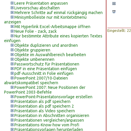
Leere Präsentation anpassen
Livevorschau abschalten
Mehrere Schritte auf einmal rückgängig machen
Minisymbolleiste nur mit Kontetxtmenü
anzeigen
Mit Hyperlink Excel-Arbeitsmappe öffnen
Eingestellt: 
Neue Folie - zack, zack
Nur bestimmte Attribute eines kopierten Textes
einfügen
Objekte duplizieren und anordnen
Objekte gruppieren
Objekte im Auswahlbereich bearbeiten
Objekte umbenennen
Passwortschutz für Präsentationen
PDF in eine Präsentation einfügen
pdf-Ausschnitt in Folie einfügen
PowerPoint 2007/10-Dateien
abwärtskompatibel speichern
PowerPoint 2007: Neue Positionen der
PowerPoint 2003-Befehle
PowerPoint-Präsentatonsvorlage erstellen
Präsentation als pdf speichern
Präsentation als pdf speichern 2
Präsentation als Video speichern
Präsentation in Abschnitten organisieren
Präsentationen vergleichen/anpassen
Präsentations-Know-how vom Profi
Präsentationsvorlagen herunterladen