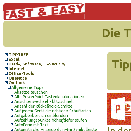
Die 
TIPPTREE
Excel
Tip
Hard-, Software, IT-Security
Internet
Office-Tools
OneNote
Outlook
Allgemeine Tipps
Absätze tauschen
Alle PowerPoint-Tastenkombinationen
Ansichtenwechsel - blitzschnell
Anzahl der Rückgängig-Schritte
Auf jedem Gerät die richtigen Schriftarten
Aufgabenbereich einblenden
Aufzählungspunkte höher/tiefer stufen
AutoForm mit Text
In de
Automatische Anzeige der Mini-Symbolleiste