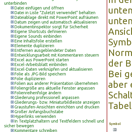
unterbinden
unten
Datei einfügen und öffnen
Datei in Liste "Zuletzt verwendet" behalten
Dateiablage direkt mit PowerPoint aufräumen
unten
Datum zeigen und automatisch aktualisieren
Dokumentinspektor sorgt für Sicherheit
Ansic
Eigene Shortcuts definieren
Eigene Sounds einbinden
Symbo
Eine Inhaltsfolie erstellen
Elemente duplizieren
Norma
Entfernen ausgeblendeter Daten
Entwicklungsarbeit mit Kommentaren steuern
Excel aus PowerPoint starten
der B
Excel-Arbeitsblatt einbinden
Excel-Daten verknüpfen und aktualisieren
Bei g
Folie als JPG-Bild speichern
Folie duplizieren
aber 
Folien aus anderer Präsentation übernehmen
Foliengröße ans aktuelle Fenster anpassen
Schal
Folienreihenfolge ändern
Gliederung professionell anpassen
Gliederungs- bzw. Miniaturbildleiste anzeigen
Tabel
Graustufen-Ansichten einrichten und drucken
Großer Anfangsbuchstabe
Hyperlinks verwenden
In Textplatzhaltern und Textfeldern schnell und
Symbol
sicher bewegen
Kommentare schreiben