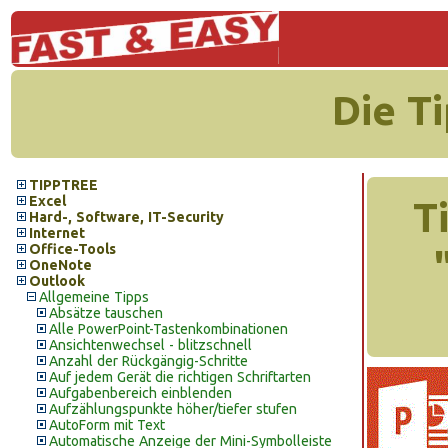
Die T
TIPPTREE
Excel
T
Hard-, Software, IT-Security
Internet
Office-Tools
OneNote
Outlook
Allgemeine Tipps
Absätze tauschen
Alle PowerPoint-Tastenkombinationen
Ansichtenwechsel - blitzschnell
Anzahl der Rückgängig-Schritte
Auf jedem Gerät die richtigen Schriftarten
Aufgabenbereich einblenden
Aufzählungspunkte höher/tiefer stufen
AutoForm mit Text
Automatische Anzeige der Mini-Symbolleiste