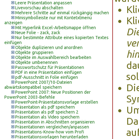
Leere Präsentation anpassen
Kl
Livevorschau abschalten
Mehrere Schritte auf einmal rückgängig machen
Minisymbolleiste nur mit Kontetxtmenü
Kl
anzeigen
Mit Hyperlink Excel-Arbeitsmappe öffnen
Di
Neue Folie - zack, zack
Nur bestimmte Attribute eines kopierten Textes
ve
einfügen
Objekte duplizieren und anordnen
hi
Objekte gruppieren
Objekte im Auswahlbereich bearbeiten
Objekte umbenennen
da
Passwortschutz für Präsentationen
PDF in eine Präsentation einfügen
sol
pdf-Ausschnitt in Folie einfügen
PowerPoint 2007/10-Dateien
Di
abwärtskompatibel speichern
PowerPoint 2007: Neue Positionen der
Sy
PowerPoint 2003-Befehle
PowerPoint-Präsentatonsvorlage erstellen
Präsentation als pdf speichern
Um
Präsentation als pdf speichern 2
Präsentation als Video speichern
Da
Präsentation in Abschnitten organisieren
Präsentationen vergleichen/anpassen
au
Präsentations-Know-how vom Profi
Präsentationsvorlagen herunterladen