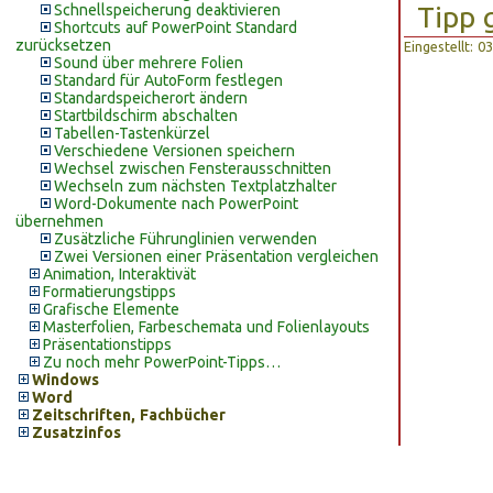
Tipp 
Schnellspeicherung deaktivieren
Shortcuts auf PowerPoint Standard
zurücksetzen
Eingestellt: 
Sound über mehrere Folien
Standard für AutoForm festlegen
Standardspeicherort ändern
Startbildschirm abschalten
Tabellen-Tastenkürzel
Verschiedene Versionen speichern
Wechsel zwischen Fensterausschnitten
Wechseln zum nächsten Textplatzhalter
Word-Dokumente nach PowerPoint
übernehmen
Zusätzliche Führunglinien verwenden
Zwei Versionen einer Präsentation vergleichen
Animation, Interaktivät
Formatierungstipps
Grafische Elemente
Masterfolien, Farbeschemata und Folienlayouts
Präsentationstipps
Zu noch mehr PowerPoint-Tipps…
Windows
Word
Zeitschriften, Fachbücher
Zusatzinfos