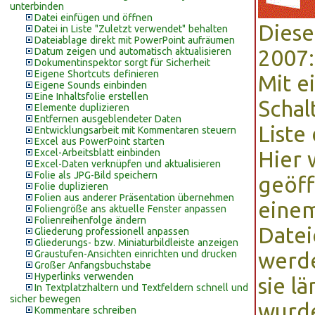
unterbinden
Datei einfügen und öffnen
Diese
Datei in Liste "Zuletzt verwendet" behalten
Dateiablage direkt mit PowerPoint aufräumen
Datum zeigen und automatisch aktualisieren
2007:
Dokumentinspektor sorgt für Sicherheit
Eigene Shortcuts definieren
Mit e
Eigene Sounds einbinden
Eine Inhaltsfolie erstellen
Schal
Elemente duplizieren
Entfernen ausgeblendeter Daten
Liste
Entwicklungsarbeit mit Kommentaren steuern
Excel aus PowerPoint starten
Excel-Arbeitsblatt einbinden
Hier 
Excel-Daten verknüpfen und aktualisieren
Folie als JPG-Bild speichern
geöff
Folie duplizieren
Folien aus anderer Präsentation übernehmen
einem
Foliengröße ans aktuelle Fenster anpassen
Folienreihenfolge ändern
Dateie
Gliederung professionell anpassen
Gliederungs- bzw. Miniaturbildleiste anzeigen
Graustufen-Ansichten einrichten und drucken
werde
Großer Anfangsbuchstabe
Hyperlinks verwenden
sie l
In Textplatzhaltern und Textfeldern schnell und
sicher bewegen
wurd
Kommentare schreiben