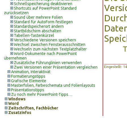
Schnellspeicherung deaktivieren
Versi
Shortcuts auf PowerPoint Standard
zurücksetzen
Durch
Sound über mehrere Folien
Standard für AutoForm festlegen
Date
Standardspeicherort ändern
Startbildschirm abschalten
Tabellen-Tastenkürzel
Speic
Verschiedene Versionen speichern
Wechsel zwischen Fensterausschnitten
T
Wechseln zum nächsten Textplatzhalter
Word-Dokumente nach PowerPoint
übernehmen
Zusätzliche Führunglinien verwenden
Eingestellt: 
Zwei Versionen einer Präsentation vergleichen
Animation, Interaktivät
Formatierungstipps
Grafische Elemente
Masterfolien, Farbeschemata und Folienlayouts
Präsentationstipps
Zu noch mehr PowerPoint-Tipps…
Windows
Word
Zeitschriften, Fachbücher
Zusatzinfos