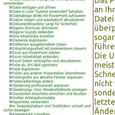
Das P
unterbinden
an Ih
Datei einfügen und öffnen
Datei in Liste "Zuletzt verwendet" behalten
Dateiablage direkt mit PowerPoint aufräumen
Datei
Datum zeigen und automatisch aktualisieren
Dokumentinspektor sorgt für Sicherheit
überp
Eigene Shortcuts definieren
Eigene Sounds einbinden
sogar
Eine Inhaltsfolie erstellen
Elemente duplizieren
führe
Entfernen ausgeblendeter Daten
Entwicklungsarbeit mit Kommentaren steuern
Excel aus PowerPoint starten
Die U
Excel-Arbeitsblatt einbinden
Excel-Daten verknüpfen und aktualisieren
meist
Folie als JPG-Bild speichern
Folie duplizieren
Schne
Folien aus anderer Präsentation übernehmen
Foliengröße ans aktuelle Fenster anpassen
nicht
Folienreihenfolge ändern
Gliederung professionell anpassen
Gliederungs- bzw. Miniaturbildleiste anzeigen
sonde
Graustufen-Ansichten einrichten und drucken
Großer Anfangsbuchstabe
letz
Hyperlinks verwenden
In Textplatzhaltern und Textfeldern schnell und
Änder
sicher bewegen
Kommentare schreiben