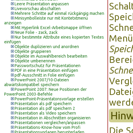
Schal
Leere Präsentation anpassen
Livevorschau abschalten
Mehrere Schritte auf einmal rückgängig machen
Speic
Minisymbolleiste nur mit Kontetxtmenü
anzeigen
Schne
Mit Hyperlink Excel-Arbeitsmappe öffnen
Neue Folie - zack, zack
Men
Nur bestimmte Attribute eines kopierten Textes
einfügen
Speic
Objekte duplizieren und anordnen
Objekte gruppieren
Objekte im Auswahlbereich bearbeiten
Bere
Objekte umbenennen
Passwortschutz für Präsentationen
Schne
PDF in eine Präsentation einfügen
pdf-Ausschnitt in Folie einfügen
Vergl
PowerPoint 2007/10-Dateien
abwärtskompatibel speichern
Datei
PowerPoint 2007: Neue Positionen der
PowerPoint 2003-Befehle
PowerPoint-Präsentatonsvorlage erstellen
werde
Präsentation als pdf speichern
Präsentation als pdf speichern 2
Hinw
Präsentation als Video speichern
Präsentation in Abschnitten organisieren
Präsentationen vergleichen/anpassen
Präsentations-Know-how vom Profi
Die S
Präsentationsvorlagen herunterladen