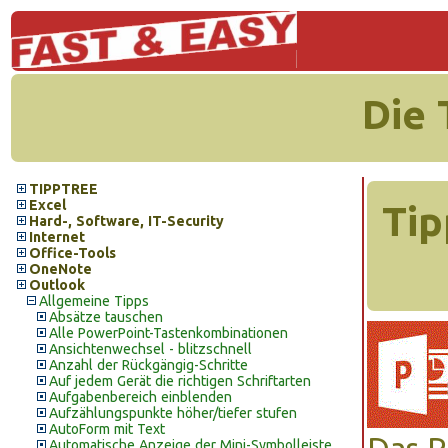
Die 
TIPPTREE
Excel
Tip
Hard-, Software, IT-Security
Internet
Office-Tools
OneNote
Outlook
Allgemeine Tipps
Absätze tauschen
Alle PowerPoint-Tastenkombinationen
Ansichtenwechsel - blitzschnell
Anzahl der Rückgängig-Schritte
Auf jedem Gerät die richtigen Schriftarten
Aufgabenbereich einblenden
Aufzählungspunkte höher/tiefer stufen
AutoForm mit Text
Automatische Anzeige der Mini-Symbolleiste