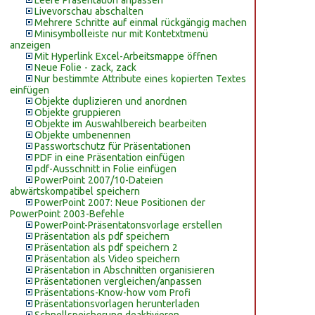
Leere Präsentation anpassen
Livevorschau abschalten
Mehrere Schritte auf einmal rückgängig machen
Minisymbolleiste nur mit Kontetxtmenü
anzeigen
Mit Hyperlink Excel-Arbeitsmappe öffnen
Neue Folie - zack, zack
Nur bestimmte Attribute eines kopierten Textes
einfügen
Objekte duplizieren und anordnen
Objekte gruppieren
Objekte im Auswahlbereich bearbeiten
Objekte umbenennen
Passwortschutz für Präsentationen
PDF in eine Präsentation einfügen
pdf-Ausschnitt in Folie einfügen
PowerPoint 2007/10-Dateien
abwärtskompatibel speichern
PowerPoint 2007: Neue Positionen der
PowerPoint 2003-Befehle
PowerPoint-Präsentatonsvorlage erstellen
Präsentation als pdf speichern
Präsentation als pdf speichern 2
Präsentation als Video speichern
Präsentation in Abschnitten organisieren
Präsentationen vergleichen/anpassen
Präsentations-Know-how vom Profi
Präsentationsvorlagen herunterladen