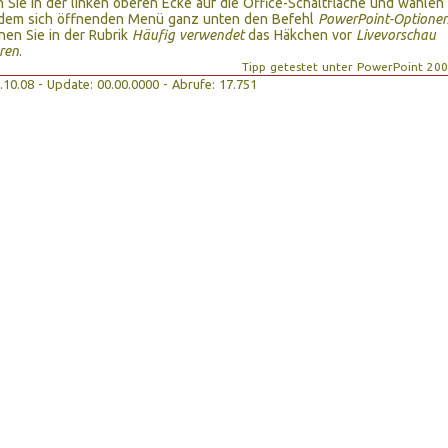
n Sie in der linken oberen Ecke auf die Office-Schaltfläche und wählen
n dem sich öffnenden Menü ganz unten den Befehl
PowerPoint-Optione
nen Sie in der Rubrik
Häufig verwendet
das Häkchen vor
Livevorschau
eren
.
Tipp getestet unter PowerPoint 20
09.10.08 - Update: 00.00.0000 - Abrufe: 17.751