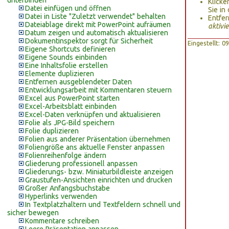
unterbinden
Klicke
Datei einfügen und öffnen
Sie i
Datei in Liste "Zuletzt verwendet" behalten
Entfer
Dateiablage direkt mit PowerPoint aufräumen
aktivi
Datum zeigen und automatisch aktualisieren
Dokumentinspektor sorgt für Sicherheit
Eingestellt: 
Eigene Shortcuts definieren
Eigene Sounds einbinden
Eine Inhaltsfolie erstellen
Elemente duplizieren
Entfernen ausgeblendeter Daten
Entwicklungsarbeit mit Kommentaren steuern
Excel aus PowerPoint starten
Excel-Arbeitsblatt einbinden
Excel-Daten verknüpfen und aktualisieren
Folie als JPG-Bild speichern
Folie duplizieren
Folien aus anderer Präsentation übernehmen
Foliengröße ans aktuelle Fenster anpassen
Folienreihenfolge ändern
Gliederung professionell anpassen
Gliederungs- bzw. Miniaturbildleiste anzeigen
Graustufen-Ansichten einrichten und drucken
Großer Anfangsbuchstabe
Hyperlinks verwenden
In Textplatzhaltern und Textfeldern schnell und
sicher bewegen
Kommentare schreiben