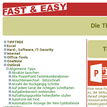
Die T
TIPPTREE
Excel
T
Hard-, Software, IT-Security
Internet
Office-Tools
OneNote
Outlook
Allgemeine Tipps
Absätze tauschen
Alle PowerPoint-Tastenkombinationen
Ansichtenwechsel - blitzschnell
Anzahl der Rückgängig-Schritte
Auf jedem Gerät die richtigen Schriftarten
Eine neue Fu
Aufgabenbereich einblenden
es, die Wirk
Aufzählungspunkte höher/tiefer stufen
darauf zeige
AutoForm mit Text
ressourcenhu
Automatische Anzeige der Mini-Symbolleiste
Arbeitsspeic