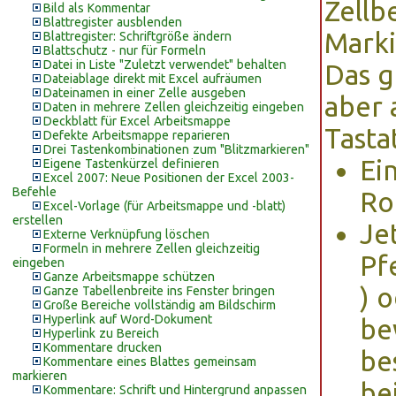
Zellb
Bild als Kommentar
Blattregister ausblenden
Marki
Blattregister: Schriftgröße ändern
Blattschutz - nur für Formeln
Datei in Liste "Zuletzt verwendet" behalten
Das g
Dateiablage direkt mit Excel aufräumen
Dateinamen in einer Zelle ausgeben
aber 
Daten in mehrere Zellen gleichzeitig eingeben
Deckblatt für Excel Arbeitsmappe
Tasta
Defekte Arbeitsmappe reparieren
Drei Tastenkombinationen zum "Blitzmarkieren"
Ei
Eigene Tastenkürzel definieren
Excel 2007: Neue Positionen der Excel 2003-
Befehle
Ro
Excel-Vorlage (für Arbeitsmappe und -blatt)
erstellen
Je
Externe Verknüpfung löschen
Formeln in mehrere Zellen gleichzeitig
Pfe
eingeben
Ganze Arbeitsmappe schützen
) 
Ganze Tabellenbreite ins Fenster bringen
Große Bereiche vollständig am Bildschirm
Hyperlink auf Word-Dokument
be
Hyperlink zu Bereich
Kommentare drucken
be
Kommentare eines Blattes gemeinsam
markieren
be
Kommentare: Schrift und Hintergrund anpassen