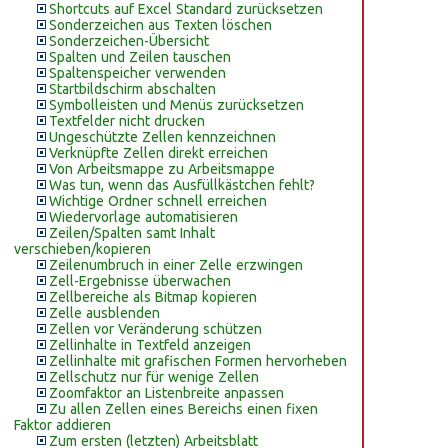
Shortcuts auf Excel Standard zurücksetzen
Sonderzeichen aus Texten löschen
Sonderzeichen-Übersicht
Spalten und Zeilen tauschen
Spaltenspeicher verwenden
Startbildschirm abschalten
Symbolleisten und Menüs zurücksetzen
Textfelder nicht drucken
Ungeschützte Zellen kennzeichnen
Verknüpfte Zellen direkt erreichen
Von Arbeitsmappe zu Arbeitsmappe
Was tun, wenn das Ausfüllkästchen fehlt?
Wichtige Ordner schnell erreichen
Wiedervorlage automatisieren
Zeilen/Spalten samt Inhalt
verschieben/kopieren
Zeilenumbruch in einer Zelle erzwingen
Zell-Ergebnisse überwachen
Zellbereiche als Bitmap kopieren
Zelle ausblenden
Zellen vor Veränderung schützen
Zellinhalte in Textfeld anzeigen
Zellinhalte mit grafischen Formen hervorheben
Zellschutz nur für wenige Zellen
Zoomfaktor an Listenbreite anpassen
Zu allen Zellen eines Bereichs einen fixen
Faktor addieren
Zum ersten (letzten) Arbeitsblatt