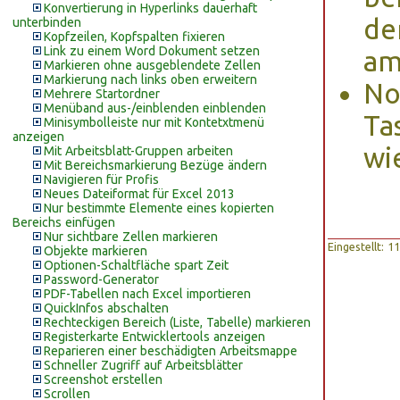
Konvertierung in Hyperlinks dauerhaft
de
unterbinden
Kopfzeilen, Kopfspalten fixieren
Link zu einem Word Dokument setzen
am
Markieren ohne ausgeblendete Zellen
Markierung nach links oben erweitern
No
Mehrere Startordner
Menüband aus-/einblenden einblenden
Ta
Minisymbolleiste nur mit Kontetxtmenü
anzeigen
wi
Mit Arbeitsblatt-Gruppen arbeiten
Mit Bereichsmarkierung Bezüge ändern
Navigieren für Profis
Neues Dateiformat für Excel 2013
Nur bestimmte Elemente eines kopierten
Bereichs einfügen
Nur sichtbare Zellen markieren
Eingestellt: 
Objekte markieren
Optionen-Schaltfläche spart Zeit
Password-Generator
PDF-Tabellen nach Excel importieren
QuickInfos abschalten
Rechteckigen Bereich (Liste, Tabelle) markieren
Registerkarte Entwicklertools anzeigen
Reparieren einer beschädigten Arbeitsmappe
Schneller Zugriff auf Arbeitsblätter
Screenshot erstellen
Scrollen