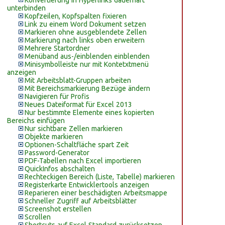
Konvertierung in Hyperlinks dauerhaft
unterbinden
Kopfzeilen, Kopfspalten fixieren
Link zu einem Word Dokument setzen
Markieren ohne ausgeblendete Zellen
Markierung nach links oben erweitern
Mehrere Startordner
Menüband aus-/einblenden einblenden
Minisymbolleiste nur mit Kontetxtmenü
anzeigen
Mit Arbeitsblatt-Gruppen arbeiten
Mit Bereichsmarkierung Bezüge ändern
Navigieren für Profis
Neues Dateiformat für Excel 2013
Nur bestimmte Elemente eines kopierten
Bereichs einfügen
Nur sichtbare Zellen markieren
Objekte markieren
Optionen-Schaltfläche spart Zeit
Password-Generator
PDF-Tabellen nach Excel importieren
QuickInfos abschalten
Rechteckigen Bereich (Liste, Tabelle) markieren
Registerkarte Entwicklertools anzeigen
Reparieren einer beschädigten Arbeitsmappe
Schneller Zugriff auf Arbeitsblätter
Screenshot erstellen
Scrollen