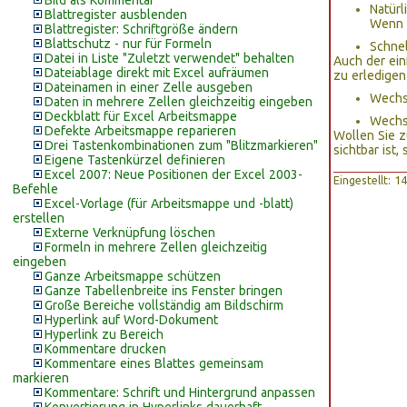
Bild als Kommentar
Natürl
Blattregister ausblenden
Wenn d
Blattregister: Schriftgröße ändern
Blattschutz - nur für Formeln
Schnel
Datei in Liste "Zuletzt verwendet" behalten
Auch der ein
Dateiablage direkt mit Excel aufräumen
zu erledigen 
Dateinamen in einer Zelle ausgeben
Wechs
Daten in mehrere Zellen gleichzeitig eingeben
Deckblatt für Excel Arbeitsmappe
Wechs
Defekte Arbeitsmappe reparieren
Wollen Sie z
Drei Tastenkombinationen zum "Blitzmarkieren"
sichtbar ist
Eigene Tastenkürzel definieren
Excel 2007: Neue Positionen der Excel 2003-
Eingestellt: 
Befehle
Excel-Vorlage (für Arbeitsmappe und -blatt)
erstellen
Externe Verknüpfung löschen
Formeln in mehrere Zellen gleichzeitig
eingeben
Ganze Arbeitsmappe schützen
Ganze Tabellenbreite ins Fenster bringen
Große Bereiche vollständig am Bildschirm
Hyperlink auf Word-Dokument
Hyperlink zu Bereich
Kommentare drucken
Kommentare eines Blattes gemeinsam
markieren
Kommentare: Schrift und Hintergrund anpassen