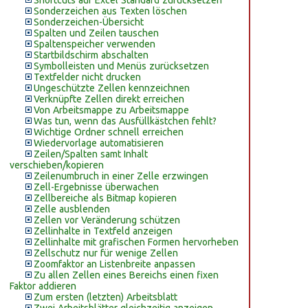
Shortcuts auf Excel Standard zurücksetzen
Sonderzeichen aus Texten löschen
Sonderzeichen-Übersicht
Spalten und Zeilen tauschen
Spaltenspeicher verwenden
Startbildschirm abschalten
Symbolleisten und Menüs zurücksetzen
Textfelder nicht drucken
Ungeschützte Zellen kennzeichnen
Verknüpfte Zellen direkt erreichen
Von Arbeitsmappe zu Arbeitsmappe
Was tun, wenn das Ausfüllkästchen fehlt?
Wichtige Ordner schnell erreichen
Wiedervorlage automatisieren
Zeilen/Spalten samt Inhalt
verschieben/kopieren
Zeilenumbruch in einer Zelle erzwingen
Zell-Ergebnisse überwachen
Zellbereiche als Bitmap kopieren
Zelle ausblenden
Zellen vor Veränderung schützen
Zellinhalte in Textfeld anzeigen
Zellinhalte mit grafischen Formen hervorheben
Zellschutz nur für wenige Zellen
Zoomfaktor an Listenbreite anpassen
Zu allen Zellen eines Bereichs einen fixen
Faktor addieren
Zum ersten (letzten) Arbeitsblatt