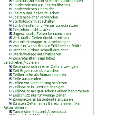
Shortcuts auf Excel Standard zurücksetzen
Sonderzeichen aus Texten löschen
Sonderzeichen-Übersicht
Spalten und Zeilen tauschen
Spaltenspeicher verwenden
Startbildschirm abschalten
Symbolleisten und Menüs zurücksetzen
Textfelder nicht drucken
Ungeschützte Zellen kennzeichnen
Verknüpfte Zellen direkt erreichen
Von Arbeitsmappe zu Arbeitsmappe
Was tun, wenn das Ausfüllkästchen fehlt?
Wichtige Ordner schnell erreichen
Wiedervorlage automatisieren
Zeilen/Spalten samt Inhalt
verschieben/kopieren
Zeilenumbruch in einer Zelle erzwingen
Zell-Ergebnisse überwachen
Zellbereiche als Bitmap kopieren
Zelle ausblenden
Zellen vor Veränderung schützen
Zellinhalte in Textfeld anzeigen
Zellinhalte mit grafischen Formen hervorheben
Zellschutz nur für wenige Zellen
Zoomfaktor an Listenbreite anpassen
Zu allen Zellen eines Bereichs einen fixen
Faktor addieren
Zum ersten (letzten) Arbeitsblatt