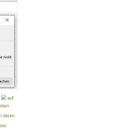
e
auf
ktion
en deren
tion