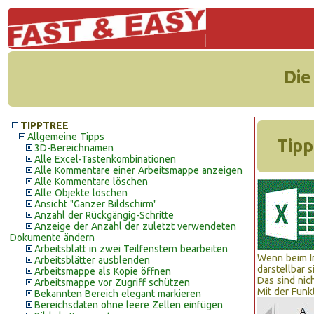
Die
TIPPTREE
Allgemeine Tipps
Tipp
3D-Bereichnamen
Alle Excel-Tastenkombinationen
Alle Kommentare einer Arbeitsmappe anzeigen
Alle Kommentare löschen
Alle Objekte löschen
Ansicht "Ganzer Bildschirm"
Anzahl der Rückgängig-Schritte
Anzeige der Anzahl der zuletzt verwendeten
Dokumente ändern
Arbeitsblatt in zwei Teilfenstern bearbeiten
Wenn beim I
Arbeitsblätter ausblenden
darstellbar 
Arbeitsmappe als Kopie öffnen
Das sind nic
Arbeitsmappe vor Zugriff schützen
Mit der Funk
Bekannten Bereich elegant markieren
Bereichsdaten ohne leere Zellen einfügen