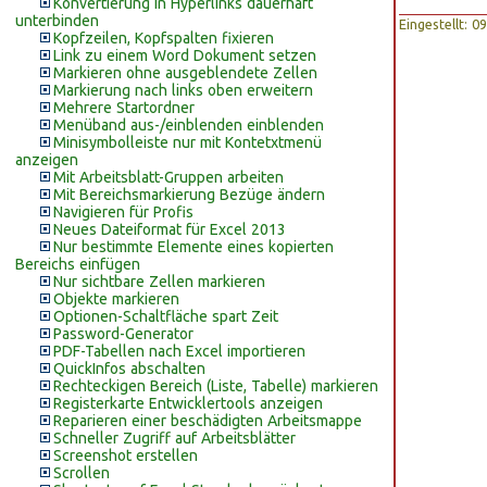
Konvertierung in Hyperlinks dauerhaft
unterbinden
Eingestellt: 
Kopfzeilen, Kopfspalten fixieren
Link zu einem Word Dokument setzen
Markieren ohne ausgeblendete Zellen
Markierung nach links oben erweitern
Mehrere Startordner
Menüband aus-/einblenden einblenden
Minisymbolleiste nur mit Kontetxtmenü
anzeigen
Mit Arbeitsblatt-Gruppen arbeiten
Mit Bereichsmarkierung Bezüge ändern
Navigieren für Profis
Neues Dateiformat für Excel 2013
Nur bestimmte Elemente eines kopierten
Bereichs einfügen
Nur sichtbare Zellen markieren
Objekte markieren
Optionen-Schaltfläche spart Zeit
Password-Generator
PDF-Tabellen nach Excel importieren
QuickInfos abschalten
Rechteckigen Bereich (Liste, Tabelle) markieren
Registerkarte Entwicklertools anzeigen
Reparieren einer beschädigten Arbeitsmappe
Schneller Zugriff auf Arbeitsblätter
Screenshot erstellen
Scrollen