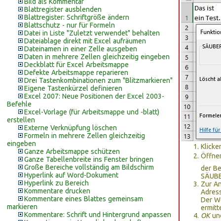
Bild als Kommentar
Blattregister ausblenden
Blattregister: Schriftgröße ändern
Blattschutz - nur für Formeln
Datei in Liste "Zuletzt verwendet" behalten
Dateiablage direkt mit Excel aufräumen
Dateinamen in einer Zelle ausgeben
Daten in mehrere Zellen gleichzeitig eingeben
Deckblatt für Excel Arbeitsmappe
Defekte Arbeitsmappe reparieren
Drei Tastenkombinationen zum "Blitzmarkieren"
Eigene Tastenkürzel definieren
Excel 2007: Neue Positionen der Excel 2003-
Befehle
Excel-Vorlage (für Arbeitsmappe und -blatt)
erstellen
Externe Verknüpfung löschen
Formeln in mehrere Zellen gleichzeitig
eingeben
Klicke
Ganze Arbeitsmappe schützen
Öffne
Ganze Tabellenbreite ins Fenster bringen
Große Bereiche vollständig am Bildschirm
der Be
Hyperlink auf Word-Dokument
SÄUBER
Hyperlink zu Bereich
Zur An
Kommentare drucken
Adress
Kommentare eines Blattes gemeinsam
Der We
markieren
ermitt
Kommentare: Schrift und Hintergrund anpassen
OK
und