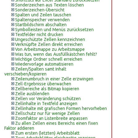
Shortcuts auf Excel Standard zurücksetzen
Sonderzeichen aus Texten löschen
Sonderzeichen-Übersicht
Spalten und Zeilen tauschen
Spaltenspeicher verwenden
Startbildschirm abschalten
Symbolleisten und Menüs zurücksetzen
Textfelder nicht drucken
Ungeschützte Zellen kennzeichnen
Verknüpfte Zellen direkt erreichen
Von Arbeitsmappe zu Arbeitsmappe
Was tun, wenn das Ausfüllkästchen fehlt?
Wichtige Ordner schnell erreichen
Wiedervorlage automatisieren
Zeilen/Spalten samt Inhalt
verschieben/kopieren
Zeilenumbruch in einer Zelle erzwingen
Zell-Ergebnisse überwachen
Zellbereiche als Bitmap kopieren
Zelle ausblenden
Zellen vor Veränderung schützen
Zellinhalte in Textfeld anzeigen
Zellinhalte mit grafischen Formen hervorheben
Zellschutz nur für wenige Zellen
Zoomfaktor an Listenbreite anpassen
Zu allen Zellen eines Bereichs einen fixen
Faktor addieren
Zum ersten (letzten) Arbeitsblatt