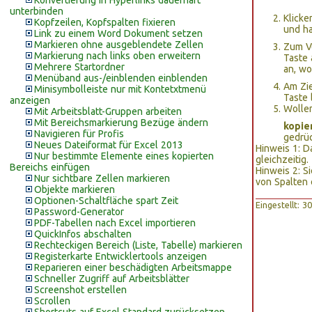
Konvertierung in Hyperlinks dauerhaft
unterbinden
Klicke
Kopfzeilen, Kopfspalten fixieren
und ha
Link zu einem Word Dokument setzen
Markieren ohne ausgeblendete Zellen
Zum Ve
Markierung nach links oben erweitern
Taste 
Mehrere Startordner
an, wo
Menüband aus-/einblenden einblenden
Am Zie
Minisymbolleiste nur mit Kontetxtmenü
Taste 
anzeigen
Wollen
Mit Arbeitsblatt-Gruppen arbeiten
Mit Bereichsmarkierung Bezüge ändern
kopie
Navigieren für Profis
gedrüc
Neues Dateiformat für Excel 2013
Hinweis 1: D
Nur bestimmte Elemente eines kopierten
gleichzeitig.
Bereichs einfügen
Hinweis 2: 
Nur sichtbare Zellen markieren
von Spalten 
Objekte markieren
Optionen-Schaltfläche spart Zeit
Eingestellt: 
Password-Generator
PDF-Tabellen nach Excel importieren
QuickInfos abschalten
Rechteckigen Bereich (Liste, Tabelle) markieren
Registerkarte Entwicklertools anzeigen
Reparieren einer beschädigten Arbeitsmappe
Schneller Zugriff auf Arbeitsblätter
Screenshot erstellen
Scrollen