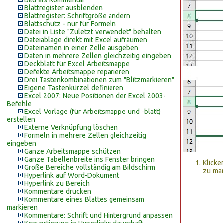
Bild als Kommentar
Blattregister ausblenden
Blattregister: Schriftgröße ändern
Blattschutz - nur für Formeln
Datei in Liste "Zuletzt verwendet" behalten
Dateiablage direkt mit Excel aufräumen
Dateinamen in einer Zelle ausgeben
Daten in mehrere Zellen gleichzeitig eingeben
Deckblatt für Excel Arbeitsmappe
Defekte Arbeitsmappe reparieren
Drei Tastenkombinationen zum "Blitzmarkieren"
Eigene Tastenkürzel definieren
Excel 2007: Neue Positionen der Excel 2003-
Befehle
Excel-Vorlage (für Arbeitsmappe und -blatt)
erstellen
Externe Verknüpfung löschen
Formeln in mehrere Zellen gleichzeitig
eingeben
Ganze Arbeitsmappe schützen
Ganze Tabellenbreite ins Fenster bringen
Klicke
Große Bereiche vollständig am Bildschirm
zu mar
Hyperlink auf Word-Dokument
Hyperlink zu Bereich
Kommentare drucken
Kommentare eines Blattes gemeinsam
markieren
Kommentare: Schrift und Hintergrund anpassen