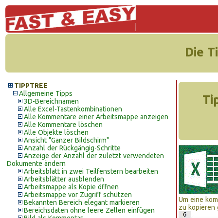
Die T
TIPPTREE
Allgemeine Tipps
Ti
3D-Bereichnamen
Alle Excel-Tastenkombinationen
Alle Kommentare einer Arbeitsmappe anzeigen
Alle Kommentare löschen
Alle Objekte löschen
Ansicht "Ganzer Bildschirm"
Anzahl der Rückgängig-Schritte
Anzeige der Anzahl der zuletzt verwendeten
Dokumente ändern
Arbeitsblatt in zwei Teilfenstern bearbeiten
Arbeitsblätter ausblenden
Arbeitsmappe als Kopie öffnen
Arbeitsmappe vor Zugriff schützen
Um eine komp
Bekannten Bereich elegant markieren
zu kopieren 
Bereichsdaten ohne leere Zellen einfügen