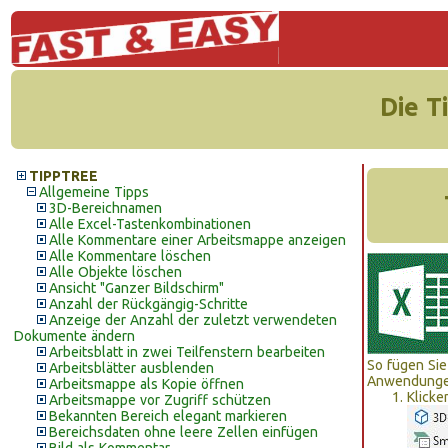
Die T
TIPPTREE
Allgemeine Tipps
3D-Bereichnamen
Alle Excel-Tastenkombinationen
Alle Kommentare einer Arbeitsmappe anzeigen
Alle Kommentare löschen
Alle Objekte löschen
Ansicht "Ganzer Bildschirm"
Anzahl der Rückgängig-Schritte
Anzeige der Anzahl der zuletzt verwendeten
Dokumente ändern
Arbeitsblatt in zwei Teilfenstern bearbeiten
So fügen Sie
Arbeitsblätter ausblenden
Anwendungen 
Arbeitsmappe als Kopie öffnen
Klicke
Arbeitsmappe vor Zugriff schützen
Bekannten Bereich elegant markieren
Bereichsdaten ohne leere Zellen einfügen