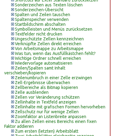
Shortcuts auf Excel Standard zurücksetzen
Sonderzeichen aus Texten löschen
Sonderzeichen-Übersicht
Spalten und Zeilen tauschen
Spaltenspeicher verwenden
Startbildschirm abschalten
Symbolleisten und Menüs zurücksetzen
Textfelder nicht drucken
Ungeschützte Zellen kennzeichnen
Verknüpfte Zellen direkt erreichen
Von Arbeitsmappe zu Arbeitsmappe
Was tun, wenn das Ausfüllkästchen fehlt?
Wichtige Ordner schnell erreichen
Wiedervorlage automatisieren
Zeilen/Spalten samt Inhalt
verschieben/kopieren
Zeilenumbruch in einer Zelle erzwingen
Zell-Ergebnisse überwachen
Zellbereiche als Bitmap kopieren
Zelle ausblenden
Zellen vor Veränderung schützen
Zellinhalte in Textfeld anzeigen
Zellinhalte mit grafischen Formen hervorheben
Zellschutz nur für wenige Zellen
Zoomfaktor an Listenbreite anpassen
Zu allen Zellen eines Bereichs einen fixen
Faktor addieren
Zum ersten (letzten) Arbeitsblatt