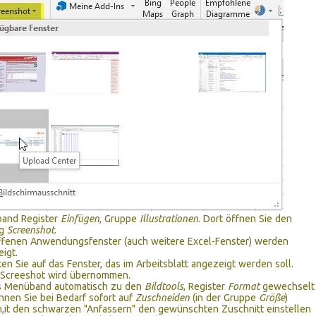
and Register
Einfügen
, Gruppe
Illustrationen
. Dort öffnen Sie den
og
Screenshot
.
ffenen Anwendungsfenster (auch weitere Excel-Fenster) werden
igt.
n Sie auf das Fenster, das im Arbeitsblatt angezeigt werden soll.
creeshot wird übernommen.
s Menüband automatisch zu den
Bildtools
, Register
Format
gewechselt
önnen Sie bei Bedarf sofort auf
Zuschneiden
(in der Gruppe
Größe
)
n,it den schwarzen "Anfassern" den gewünschten Zuschnitt einstellen