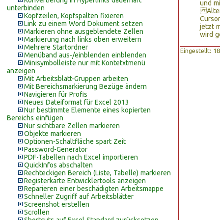
Konvertierung in Hyperlinks dauerhaft
und mi
unterbinden
Altern
Kopfzeilen, Kopfspalten fixieren
Curso
Link zu einem Word Dokument setzen
jetzt 
Markieren ohne ausgeblendete Zellen
wird g
Markierung nach links oben erweitern
Mehrere Startordner
Eingestellt: 
Menüband aus-/einblenden einblenden
Minisymbolleiste nur mit Kontetxtmenü
anzeigen
Mit Arbeitsblatt-Gruppen arbeiten
Mit Bereichsmarkierung Bezüge ändern
Navigieren für Profis
Neues Dateiformat für Excel 2013
Nur bestimmte Elemente eines kopierten
Bereichs einfügen
Nur sichtbare Zellen markieren
Objekte markieren
Optionen-Schaltfläche spart Zeit
Password-Generator
PDF-Tabellen nach Excel importieren
QuickInfos abschalten
Rechteckigen Bereich (Liste, Tabelle) markieren
Registerkarte Entwicklertools anzeigen
Reparieren einer beschädigten Arbeitsmappe
Schneller Zugriff auf Arbeitsblätter
Screenshot erstellen
Scrollen