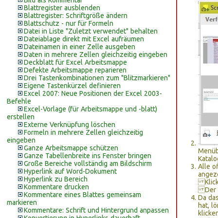
Bild als Kommentar
Blattregister ausblenden
Blattregister: Schriftgröße ändern
Blattschutz - nur für Formeln
Datei in Liste "Zuletzt verwendet" behalten
Dateiablage direkt mit Excel aufräumen
Dateinamen in einer Zelle ausgeben
Daten in mehrere Zellen gleichzeitig eingeben
Deckblatt für Excel Arbeitsmappe
Defekte Arbeitsmappe reparieren
Drei Tastenkombinationen zum "Blitzmarkieren"
Eigene Tastenkürzel definieren
Excel 2007: Neue Positionen der Excel 2003-
Befehle
Excel-Vorlage (für Arbeitsmappe und -blatt)
erstellen
Externe Verknüpfung löschen
Formeln in mehrere Zellen gleichzeitig
eingeben
Ganze Arbeitsmappe schützen
Menüb
Ganze Tabellenbreite ins Fenster bringen
Katal
Große Bereiche vollständig am Bildschirm
Alle o
Hyperlink auf Word-Dokument
angeze
Hyperlink zu Bereich
Klicke
Kommentare drucken
Der S
Kommentare eines Blattes gemeinsam
Da da
markieren
hat, l
Kommentare: Schrift und Hintergrund anpassen
klicke