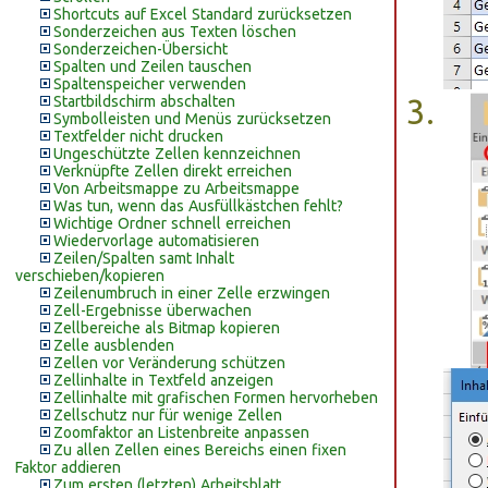
Shortcuts auf Excel Standard zurücksetzen
Sonderzeichen aus Texten löschen
Sonderzeichen-Übersicht
Spalten und Zeilen tauschen
Spaltenspeicher verwenden
Startbildschirm abschalten
Symbolleisten und Menüs zurücksetzen
Textfelder nicht drucken
Ungeschützte Zellen kennzeichnen
Verknüpfte Zellen direkt erreichen
Von Arbeitsmappe zu Arbeitsmappe
Was tun, wenn das Ausfüllkästchen fehlt?
Wichtige Ordner schnell erreichen
Wiedervorlage automatisieren
Zeilen/Spalten samt Inhalt
verschieben/kopieren
Zeilenumbruch in einer Zelle erzwingen
Zell-Ergebnisse überwachen
Zellbereiche als Bitmap kopieren
Zelle ausblenden
Zellen vor Veränderung schützen
Zellinhalte in Textfeld anzeigen
Zellinhalte mit grafischen Formen hervorheben
Zellschutz nur für wenige Zellen
Zoomfaktor an Listenbreite anpassen
Zu allen Zellen eines Bereichs einen fixen
Faktor addieren
Zum ersten (letzten) Arbeitsblatt