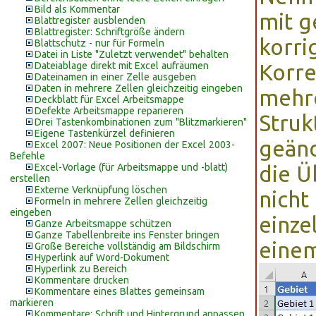
Bild als Kommentar
mit g
Blattregister ausblenden
Blattregister: Schriftgröße ändern
korri
Blattschutz - nur für Formeln
Datei in Liste "Zuletzt verwendet" behalten
Dateiablage direkt mit Excel aufräumen
Korre
Dateinamen in einer Zelle ausgeben
Daten in mehrere Zellen gleichzeitig eingeben
mehre
Deckblatt für Excel Arbeitsmappe
Defekte Arbeitsmappe reparieren
Struk
Drei Tastenkombinationen zum "Blitzmarkieren"
Eigene Tastenkürzel definieren
geänd
Excel 2007: Neue Positionen der Excel 2003-
Befehle
Excel-Vorlage (für Arbeitsmappe und -blatt)
die Ü
erstellen
Externe Verknüpfung löschen
nicht
Formeln in mehrere Zellen gleichzeitig
eingeben
einze
Ganze Arbeitsmappe schützen
Ganze Tabellenbreite ins Fenster bringen
einem
Große Bereiche vollständig am Bildschirm
Hyperlink auf Word-Dokument
Hyperlink zu Bereich
Kommentare drucken
Kommentare eines Blattes gemeinsam
markieren
Kommentare: Schrift und Hintergrund anpassen