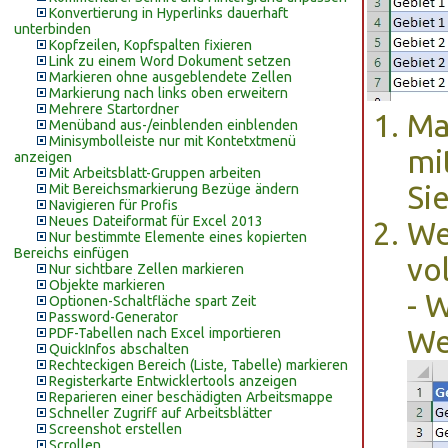
Konvertierung in Hyperlinks dauerhaft
unterbinden
Kopfzeilen, Kopfspalten fixieren
Link zu einem Word Dokument setzen
Markieren ohne ausgeblendete Zellen
Markierung nach links oben erweitern
Mehrere Startordner
Ma
Menüband aus-/einblenden einblenden
Minisymbolleiste nur mit Kontetxtmenü
mi
anzeigen
Mit Arbeitsblatt-Gruppen arbeiten
Si
Mit Bereichsmarkierung Bezüge ändern
Navigieren für Profis
Neues Dateiformat für Excel 2013
We
Nur bestimmte Elemente eines kopierten
Bereichs einfügen
vo
Nur sichtbare Zellen markieren
Objekte markieren
- 
Optionen-Schaltfläche spart Zeit
Password-Generator
We
PDF-Tabellen nach Excel importieren
QuickInfos abschalten
Rechteckigen Bereich (Liste, Tabelle) markieren
Registerkarte Entwicklertools anzeigen
Reparieren einer beschädigten Arbeitsmappe
Schneller Zugriff auf Arbeitsblätter
Screenshot erstellen
Scrollen