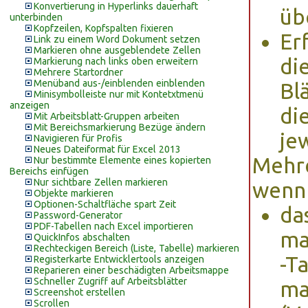
Konvertierung in Hyperlinks dauerhaft
üb
unterbinden
Kopfzeilen, Kopfspalten fixieren
Er
Link zu einem Word Dokument setzen
Markieren ohne ausgeblendete Zellen
di
Markierung nach links oben erweitern
Mehrere Startordner
Menüband aus-/einblenden einblenden
Bl
Minisymbolleiste nur mit Kontetxtmenü
anzeigen
di
Mit Arbeitsblatt-Gruppen arbeiten
Mit Bereichsmarkierung Bezüge ändern
je
Navigieren für Profis
Neues Dateiformat für Excel 2013
Mehre
Nur bestimmte Elemente eines kopierten
Bereichs einfügen
Nur sichtbare Zellen markieren
wenn
Objekte markieren
Optionen-Schaltfläche spart Zeit
da
Password-Generator
PDF-Tabellen nach Excel importieren
ma
QuickInfos abschalten
Rechteckigen Bereich (Liste, Tabelle) markieren
-Ta
Registerkarte Entwicklertools anzeigen
Reparieren einer beschädigten Arbeitsmappe
Schneller Zugriff auf Arbeitsblätter
ma
Screenshot erstellen
Scrollen