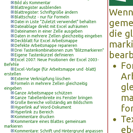
Bild als Kommentar
Blattregister ausblenden
Wenn 
Blattregister: Schriftgröße ändern
Blattschutz - nur für Formeln
gemei
Datei in Liste "Zuletzt verwendet" behalten
Dateiablage direkt mit Excel aufräumen
die g
Dateinamen in einer Zelle ausgeben
Daten in mehrere Zellen gleichzeitig eingeben
Deckblatt für Excel Arbeitsmappe
marki
Defekte Arbeitsmappe reparieren
Drei Tastenkombinationen zum "Blitzmarkieren"
bearb
Eigene Tastenkürzel definieren
Excel 2007: Neue Positionen der Excel 2003-
Fo
Befehle
Excel-Vorlage (für Arbeitsmappe und -blatt)
Ar
erstellen
Externe Verknüpfung löschen
Formeln in mehrere Zellen gleichzeitig
gl
eingeben
Ganze Arbeitsmappe schützen
ma
Ganze Tabellenbreite ins Fenster bringen
Große Bereiche vollständig am Bildschirm
fo
Hyperlink auf Word-Dokument
Hyperlink zu Bereich
Te
Kommentare drucken
Kommentare eines Blattes gemeinsam
markieren
ebe
Kommentare: Schrift und Hintergrund anpassen