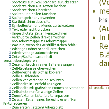
(V
Shortcuts auf Excel Standard zurücksetzen
Sonderzeichen aus Texten löschen
me
Sonderzeichen-Übersicht
Spalten und Zeilen tauschen
Spaltenspeicher verwenden
Startbildschirm abschalten
Symbolleisten und Menüs zurücksetzen
(A
Textfelder nicht drucken
Ungeschützte Zellen kennzeichnen
In
Verknüpfte Zellen direkt erreichen
Von Arbeitsmappe zu Arbeitsmappe
Re
Was tun, wenn das Ausfüllkästchen fehlt?
Wichtige Ordner schnell erreichen
Bl
Wiedervorlage automatisieren
Zeilen/Spalten samt Inhalt
verschieben/kopieren
dar
Zeilenumbruch in einer Zelle erzwingen
Zell-Ergebnisse überwachen
Zellbereiche als Bitmap kopieren
Zelle ausblenden
Zellen vor Veränderung schützen
Zellinhalte in Textfeld anzeigen
Zellinhalte mit grafischen Formen hervorheben
Eingestellt: 
Zellschutz nur für wenige Zellen
Zoomfaktor an Listenbreite anpassen
Zu allen Zellen eines Bereichs einen fixen
Faktor addieren
Zum ersten (letzten) Arbeitsblatt