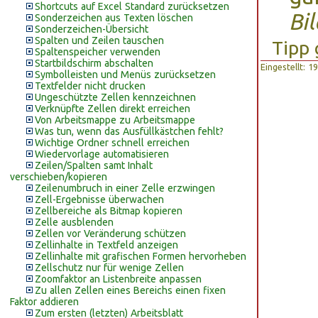
Shortcuts auf Excel Standard zurücksetzen
Bi
Sonderzeichen aus Texten löschen
Sonderzeichen-Übersicht
Spalten und Zeilen tauschen
Tipp 
Spaltenspeicher verwenden
Startbildschirm abschalten
Eingestellt: 
Symbolleisten und Menüs zurücksetzen
Textfelder nicht drucken
Ungeschützte Zellen kennzeichnen
Verknüpfte Zellen direkt erreichen
Von Arbeitsmappe zu Arbeitsmappe
Was tun, wenn das Ausfüllkästchen fehlt?
Wichtige Ordner schnell erreichen
Wiedervorlage automatisieren
Zeilen/Spalten samt Inhalt
verschieben/kopieren
Zeilenumbruch in einer Zelle erzwingen
Zell-Ergebnisse überwachen
Zellbereiche als Bitmap kopieren
Zelle ausblenden
Zellen vor Veränderung schützen
Zellinhalte in Textfeld anzeigen
Zellinhalte mit grafischen Formen hervorheben
Zellschutz nur für wenige Zellen
Zoomfaktor an Listenbreite anpassen
Zu allen Zellen eines Bereichs einen fixen
Faktor addieren
Zum ersten (letzten) Arbeitsblatt