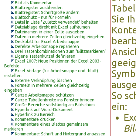
Bild als Kommentar
Tabel
Blattregister ausblenden
Blattregister: Schriftgröße ändern
Sie I
Blattschutz - nur für Formeln
Datei in Liste "Zuletzt verwendet" behalten
Dateiablage direkt mit Excel aufräumen
Konte
Dateinamen in einer Zelle ausgeben
Daten in mehrere Zellen gleichzeitig eingeben
bearb
Deckblatt für Excel Arbeitsmappe
Defekte Arbeitsmappe reparieren
Ansic
Drei Tastenkombinationen zum "Blitzmarkieren"
Eigene Tastenkürzel definieren
geeig
Excel 2007: Neue Positionen der Excel 2003-
Befehle
Excel-Vorlage (für Arbeitsmappe und -blatt)
Symbo
erstellen
Externe Verknüpfung löschen
ausge
Formeln in mehrere Zellen gleichzeitig
eingeben
So sc
Ganze Arbeitsmappe schützen
Ganze Tabellenbreite ins Fenster bringen
ein:
Große Bereiche vollständig am Bildschirm
Hyperlink auf Word-Dokument
Hyperlink zu Bereich
Ex
Kommentare drucken
Kommentare eines Blattes gemeinsam
Bi
markieren
Kommentare: Schrift und Hintergrund anpassen