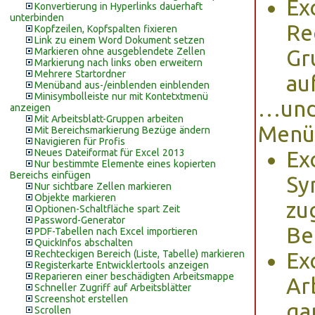
Ex
Konvertierung in Hyperlinks dauerhaft
unterbinden
Re
Kopfzeilen, Kopfspalten fixieren
Link zu einem Word Dokument setzen
Markieren ohne ausgeblendete Zellen
Gr
Markierung nach links oben erweitern
Mehrere Startordner
au
Menüband aus-/einblenden einblenden
Minisymbolleiste nur mit Kontetxtmenü
…und 
anzeigen
Mit Arbeitsblatt-Gruppen arbeiten
Menü
Mit Bereichsmarkierung Bezüge ändern
Navigieren für Profis
Neues Dateiformat für Excel 2013
Ex
Nur bestimmte Elemente eines kopierten
Bereichs einfügen
Sy
Nur sichtbare Zellen markieren
Objekte markieren
zu
Optionen-Schaltfläche spart Zeit
Password-Generator
Be
PDF-Tabellen nach Excel importieren
QuickInfos abschalten
Rechteckigen Bereich (Liste, Tabelle) markieren
Ex
Registerkarte Entwicklertools anzeigen
Reparieren einer beschädigten Arbeitsmappe
Ar
Schneller Zugriff auf Arbeitsblätter
Screenshot erstellen
ga
Scrollen