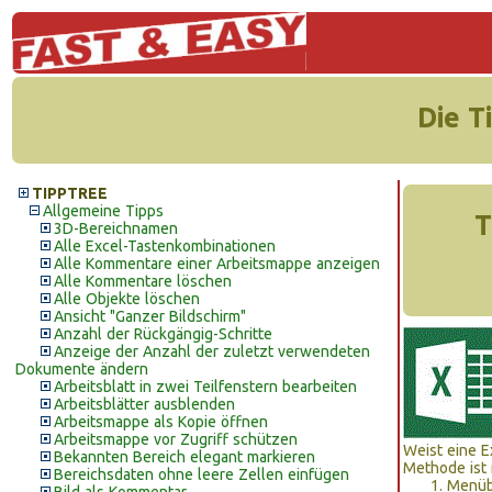
Die T
TIPPTREE
Allgemeine Tipps
T
3D-Bereichnamen
Alle Excel-Tastenkombinationen
Alle Kommentare einer Arbeitsmappe anzeigen
Alle Kommentare löschen
Alle Objekte löschen
Ansicht "Ganzer Bildschirm"
Anzahl der Rückgängig-Schritte
Anzeige der Anzahl der zuletzt verwendeten
Dokumente ändern
Arbeitsblatt in zwei Teilfenstern bearbeiten
Arbeitsblätter ausblenden
Arbeitsmappe als Kopie öffnen
Arbeitsmappe vor Zugriff schützen
Weist eine E
Bekannten Bereich elegant markieren
Methode ist 
Bereichsdaten ohne leere Zellen einfügen
Menüb