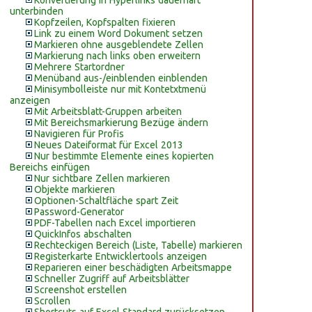
Konvertierung in Hyperlinks dauerhaft
unterbinden
Kopfzeilen, Kopfspalten fixieren
Link zu einem Word Dokument setzen
Markieren ohne ausgeblendete Zellen
Markierung nach links oben erweitern
Mehrere Startordner
Menüband aus-/einblenden einblenden
Minisymbolleiste nur mit Kontetxtmenü
anzeigen
Mit Arbeitsblatt-Gruppen arbeiten
Mit Bereichsmarkierung Bezüge ändern
Navigieren für Profis
Neues Dateiformat für Excel 2013
Nur bestimmte Elemente eines kopierten
Bereichs einfügen
Nur sichtbare Zellen markieren
Objekte markieren
Optionen-Schaltfläche spart Zeit
Password-Generator
PDF-Tabellen nach Excel importieren
QuickInfos abschalten
Rechteckigen Bereich (Liste, Tabelle) markieren
Registerkarte Entwicklertools anzeigen
Reparieren einer beschädigten Arbeitsmappe
Schneller Zugriff auf Arbeitsblätter
Screenshot erstellen
Scrollen