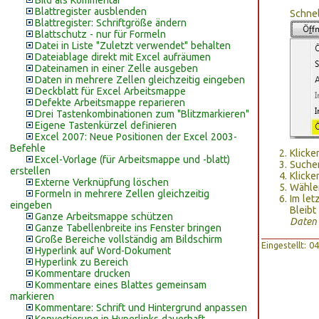
Bild als Kommentar
Blattregister ausblenden
Schnel
Blattregister: Schriftgröße ändern
Blattschutz - nur für Formeln
Datei in Liste "Zuletzt verwendet" behalten
Dateiablage direkt mit Excel aufräumen
Dateinamen in einer Zelle ausgeben
Daten in mehrere Zellen gleichzeitig eingeben
Deckblatt für Excel Arbeitsmappe
Defekte Arbeitsmappe reparieren
Drei Tastenkombinationen zum "Blitzmarkieren"
Eigene Tastenkürzel definieren
Excel 2007: Neue Positionen der Excel 2003-
Befehle
Klicke
Excel-Vorlage (für Arbeitsmappe und -blatt)
Suchen
erstellen
Klicke
Externe Verknüpfung löschen
Wähle
Formeln in mehrere Zellen gleichzeitig
Im let
eingeben
Bleibt
Ganze Arbeitsmappe schützen
Daten 
Ganze Tabellenbreite ins Fenster bringen
Große Bereiche vollständig am Bildschirm
Eingestellt: 
Hyperlink auf Word-Dokument
Hyperlink zu Bereich
Kommentare drucken
Kommentare eines Blattes gemeinsam
markieren
Kommentare: Schrift und Hintergrund anpassen