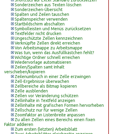
Shortcuts auf Excel Standard zurücksetzen
Sonderzeichen aus Texten löschen
Sonderzeichen-Übersicht
Spalten und Zeilen tauschen
Spaltenspeicher verwenden
Startbildschirm abschalten
Symbolleisten und Menüs zurücksetzen
Textfelder nicht drucken
Ungeschützte Zellen kennzeichnen
Verknüpfte Zellen direkt erreichen
Von Arbeitsmappe zu Arbeitsmappe
Was tun, wenn das Ausfüllkästchen fehlt?
Wichtige Ordner schnell erreichen
Wiedervorlage automatisieren
Zeilen/Spalten samt Inhalt
verschieben/kopieren
Zeilenumbruch in einer Zelle erzwingen
Zell-Ergebnisse überwachen
Zellbereiche als Bitmap kopieren
Zelle ausblenden
Zellen vor Veränderung schützen
Zellinhalte in Textfeld anzeigen
Zellinhalte mit grafischen Formen hervorheben
Zellschutz nur für wenige Zellen
Zoomfaktor an Listenbreite anpassen
Zu allen Zellen eines Bereichs einen fixen
Faktor addieren
Zum ersten (letzten) Arbeitsblatt