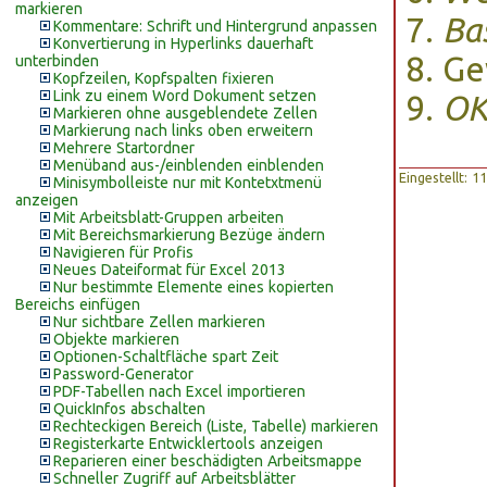
markieren
Ba
Kommentare: Schrift und Hintergrund anpassen
Konvertierung in Hyperlinks dauerhaft
Ge
unterbinden
Kopfzeilen, Kopfspalten fixieren
Link zu einem Word Dokument setzen
O
Markieren ohne ausgeblendete Zellen
Markierung nach links oben erweitern
Mehrere Startordner
Menüband aus-/einblenden einblenden
Eingestellt: 
Minisymbolleiste nur mit Kontetxtmenü
anzeigen
Mit Arbeitsblatt-Gruppen arbeiten
Mit Bereichsmarkierung Bezüge ändern
Navigieren für Profis
Neues Dateiformat für Excel 2013
Nur bestimmte Elemente eines kopierten
Bereichs einfügen
Nur sichtbare Zellen markieren
Objekte markieren
Optionen-Schaltfläche spart Zeit
Password-Generator
PDF-Tabellen nach Excel importieren
QuickInfos abschalten
Rechteckigen Bereich (Liste, Tabelle) markieren
Registerkarte Entwicklertools anzeigen
Reparieren einer beschädigten Arbeitsmappe
Schneller Zugriff auf Arbeitsblätter