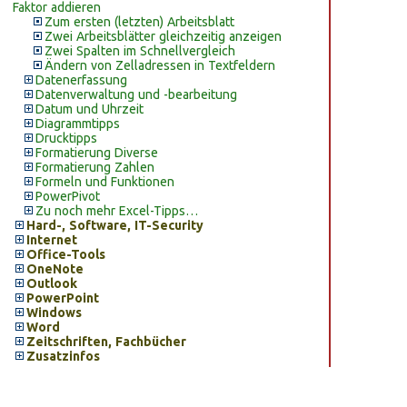
Faktor addieren
Zum ersten (letzten) Arbeitsblatt
Zwei Arbeitsblätter gleichzeitig anzeigen
Zwei Spalten im Schnellvergleich
Ändern von Zelladressen in Textfeldern
Datenerfassung
Datenverwaltung und -bearbeitung
Datum und Uhrzeit
Diagrammtipps
Drucktipps
Formatierung Diverse
Formatierung Zahlen
Formeln und Funktionen
PowerPivot
Zu noch mehr Excel-Tipps…
Hard-, Software, IT-Security
Internet
Office-Tools
OneNote
Outlook
PowerPoint
Windows
Word
Zeitschriften, Fachbücher
Zusatzinfos