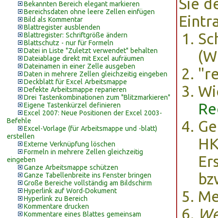
Sie d
Bekannten Bereich elegant markieren
Bereichsdaten ohne leere Zellen einfügen
Eintr
Bild als Kommentar
Blattregister ausblenden
Sc
Blattregister: Schriftgröße ändern
Blattschutz - nur für Formeln
Datei in Liste "Zuletzt verwendet" behalten
(W
Dateiablage direkt mit Excel aufräumen
Dateinamen in einer Zelle ausgeben
"r
Daten in mehrere Zellen gleichzeitig eingeben
Deckblatt für Excel Arbeitsmappe
Wi
Defekte Arbeitsmappe reparieren
Drei Tastenkombinationen zum "Blitzmarkieren"
Re
Eigene Tastenkürzel definieren
Excel 2007: Neue Positionen der Excel 2003-
Befehle
Ge
Excel-Vorlage (für Arbeitsmappe und -blatt)
erstellen
HK
Externe Verknüpfung löschen
Formeln in mehrere Zellen gleichzeitig
Er
eingeben
Ganze Arbeitsmappe schützen
bz
Ganze Tabellenbreite ins Fenster bringen
Große Bereiche vollständig am Bildschirm
Hyperlink auf Word-Dokument
M
Hyperlink zu Bereich
Kommentare drucken
We
Kommentare eines Blattes gemeinsam