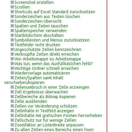
Screenshot erstellen
Scrollen
Shortcuts auf Excel Standard zurücksetzen
Sonderzeichen aus Texten löschen
Sonderzeichen-Übersicht
Spalten und Zeilen tauschen
Spaltenspeicher verwenden
Startbildschirm abschalten
Symbolleisten und Menüs zurücksetzen
Textfelder nicht drucken
Ungeschützte Zellen kennzeichnen
Verknüpfte Zellen direkt erreichen
Von Arbeitsmappe zu Arbeitsmappe
Was tun, wenn das Ausfüllkästchen fehlt?
Wichtige Ordner schnell erreichen
Wiedervorlage automatisieren
Zeilen/Spalten samt Inhalt
verschieben/kopieren
Zeilenumbruch in einer Zelle erzwingen
Zell-Ergebnisse überwachen
Zellbereiche als Bitmap kopieren
Zelle ausblenden
Zellen vor Veränderung schützen
Zellinhalte in Textfeld anzeigen
Zellinhalte mit grafischen Formen hervorheben
Zellschutz nur für wenige Zellen
Zoomfaktor an Listenbreite anpassen
Zu allen Zellen eines Bereichs einen fixen