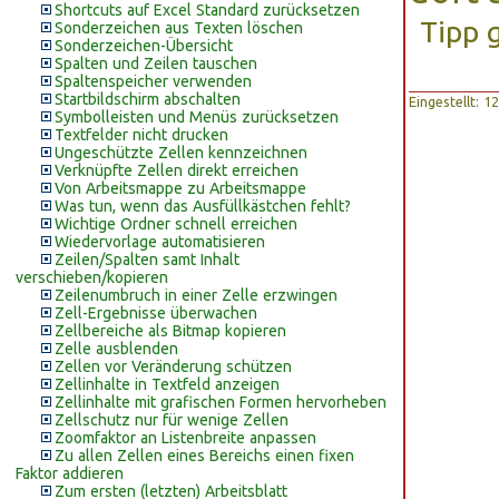
Shortcuts auf Excel Standard zurücksetzen
Tipp 
Sonderzeichen aus Texten löschen
Sonderzeichen-Übersicht
Spalten und Zeilen tauschen
Spaltenspeicher verwenden
Startbildschirm abschalten
Eingestellt: 
Symbolleisten und Menüs zurücksetzen
Textfelder nicht drucken
Ungeschützte Zellen kennzeichnen
Verknüpfte Zellen direkt erreichen
Von Arbeitsmappe zu Arbeitsmappe
Was tun, wenn das Ausfüllkästchen fehlt?
Wichtige Ordner schnell erreichen
Wiedervorlage automatisieren
Zeilen/Spalten samt Inhalt
verschieben/kopieren
Zeilenumbruch in einer Zelle erzwingen
Zell-Ergebnisse überwachen
Zellbereiche als Bitmap kopieren
Zelle ausblenden
Zellen vor Veränderung schützen
Zellinhalte in Textfeld anzeigen
Zellinhalte mit grafischen Formen hervorheben
Zellschutz nur für wenige Zellen
Zoomfaktor an Listenbreite anpassen
Zu allen Zellen eines Bereichs einen fixen
Faktor addieren
Zum ersten (letzten) Arbeitsblatt