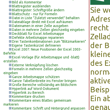
Bild als Kommentar
Blattregister ausblenden
Sie w
Blattregister: Schriftgröße ändern
Blattschutz - nur für Formeln
Adres
Datei in Liste "Zuletzt verwendet" behalten
Dateiablage direkt mit Excel aufräumen
recht
Dateinamen in einer Zelle ausgeben
Daten in mehrere Zellen gleichzeitig eingeben
Deckblatt für Excel Arbeitsmappe
Zella
Defekte Arbeitsmappe reparieren
Drei Tastenkombinationen zum "Blitzmarkieren"
der B
Eigene Tastenkürzel definieren
Excel 2007: Neue Positionen der Excel 2003-
klein
Befehle
Excel-Vorlage (für Arbeitsmappe und -blatt)
des E
erstellen
Externe Verknüpfung löschen
Formeln in mehrere Zellen gleichzeitig
norma
eingeben
Ganze Arbeitsmappe schützen
aktiv
Ganze Tabellenbreite ins Fenster bringen
Große Bereiche vollständig am Bildschirm
Beisp
Hyperlink auf Word-Dokument
Hyperlink zu Bereich
Ein a
Kommentare drucken
Kommentare eines Blattes gemeinsam
markieren
genau
Kommentare: Schrift und Hintergrund anpassen