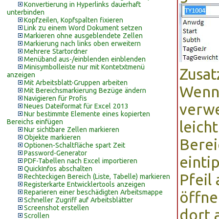
Konvertierung in Hyperlinks dauerhaft
unterbinden
Kopfzeilen, Kopfspalten fixieren
Link zu einem Word Dokument setzen
Markieren ohne ausgeblendete Zellen
Markierung nach links oben erweitern
Mehrere Startordner
Menüband aus-/einblenden einblenden
Minisymbolleiste nur mit Kontetxtmenü
Zusat
anzeigen
Mit Arbeitsblatt-Gruppen arbeiten
Wenn 
Mit Bereichsmarkierung Bezüge ändern
Navigieren für Profis
verwe
Neues Dateiformat für Excel 2013
Nur bestimmte Elemente eines kopierten
Bereichs einfügen
leich
Nur sichtbare Zellen markieren
Objekte markieren
Bere
Optionen-Schaltfläche spart Zeit
Password-Generator
einti
PDF-Tabellen nach Excel importieren
QuickInfos abschalten
Pfeil
Rechteckigen Bereich (Liste, Tabelle) markieren
Registerkarte Entwicklertools anzeigen
Reparieren einer beschädigten Arbeitsmappe
öffn
Schneller Zugriff auf Arbeitsblätter
Screenshot erstellen
dort 
Scrollen