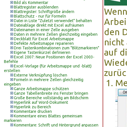
Bild als Kommentar
Blattregister ausblenden
Wenn 
Blattregister: Schriftgröße ändern
Blattschutz - nur für Formeln
Arbei
Datei in Liste "Zuletzt verwendet" behalten
Dateiablage direkt mit Excel aufräumen
den D
Dateinamen in einer Zelle ausgeben
Daten in mehrere Zellen gleichzeitig eingeben
Deckblatt für Excel Arbeitsmappe
nicht
Defekte Arbeitsmappe reparieren
Drei Tastenkombinationen zum "Blitzmarkieren"
auf d
Eigene Tastenkürzel definieren
Excel 2007: Neue Positionen der Excel 2003-
Wiede
Befehle
Excel-Vorlage (für Arbeitsmappe und -blatt)
zurüc
erstellen
Externe Verknüpfung löschen
Formeln in mehrere Zellen gleichzeitig
Me
eingeben
Ganze Arbeitsmappe schützen
Ganze Tabellenbreite ins Fenster bringen
Große Bereiche vollständig am Bildschirm
Hyperlink auf Word-Dokument
Hyperlink zu Bereich
Kommentare drucken
Kommentare eines Blattes gemeinsam
markieren
Kommentare: Schrift und Hintergrund anpassen