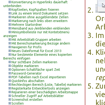
Konvertierung in Hyperlinks dauerhaft
unterbinden
Kopfzeilen, Kopfspalten fixieren
Link zu einem Word Dokument setzen
Or
Markieren ohne ausgeblendete Zellen
Markierung nach links oben erweitern
Mehrere Startordner
Ar
Menüband aus-/einblenden einblenden
Minisymbolleiste nur mit Kontetxtmenü
Im
anzeigen
Mit Arbeitsblatt-Gruppen arbeiten
di
Mit Bereichsmarkierung Bezüge ändern
Navigieren für Profis
Kl
Neues Dateiformat für Excel 2013
Nur bestimmte Elemente eines kopierten
Bereichs einfügen
ne
Nur sichtbare Zellen markieren
Objekte markieren
un
Optionen-Schaltfläche spart Zeit
Password-Generator
re
PDF-Tabellen nach Excel importieren
QuickInfos abschalten
Zu
Rechteckigen Bereich (Liste, Tabelle) markieren
Registerkarte Entwicklertools anzeigen
Reparieren einer beschädigten Arbeitsmappe
vi
Schneller Zugriff auf Arbeitsblätter
Screenshot erstellen
kl
Scrollen