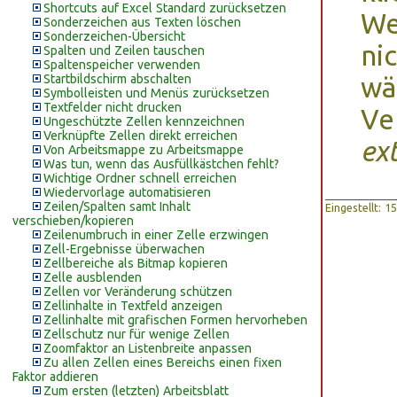
Shortcuts auf Excel Standard zurücksetzen
We
Sonderzeichen aus Texten löschen
Sonderzeichen-Übersicht
ni
Spalten und Zeilen tauschen
Spaltenspeicher verwenden
Startbildschirm abschalten
wä
Symbolleisten und Menüs zurücksetzen
Textfelder nicht drucken
Ve
Ungeschützte Zellen kennzeichnen
Verknüpfte Zellen direkt erreichen
ex
Von Arbeitsmappe zu Arbeitsmappe
Was tun, wenn das Ausfüllkästchen fehlt?
Wichtige Ordner schnell erreichen
Wiedervorlage automatisieren
Zeilen/Spalten samt Inhalt
Eingestellt: 
verschieben/kopieren
Zeilenumbruch in einer Zelle erzwingen
Zell-Ergebnisse überwachen
Zellbereiche als Bitmap kopieren
Zelle ausblenden
Zellen vor Veränderung schützen
Zellinhalte in Textfeld anzeigen
Zellinhalte mit grafischen Formen hervorheben
Zellschutz nur für wenige Zellen
Zoomfaktor an Listenbreite anpassen
Zu allen Zellen eines Bereichs einen fixen
Faktor addieren
Zum ersten (letzten) Arbeitsblatt