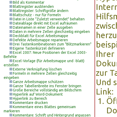
Bild als Kommentar
Inter
Blattregister ausblenden
Blattregister: Schriftgröße ändern
Hilfs
Blattschutz - nur für Formeln
Datei in Liste "Zuletzt verwendet" behalten
Dateiablage direkt mit Excel aufräumen
zwisc
Dateinamen in einer Zelle ausgeben
Daten in mehrere Zellen gleichzeitig eingeben
herzu
Deckblatt für Excel Arbeitsmappe
Defekte Arbeitsmappe reparieren
beisp
Drei Tastenkombinationen zum "Blitzmarkieren"
Eigene Tastenkürzel definieren
Ihrer
Excel 2007: Neue Positionen der Excel 2003-
Befehle
Excel-Vorlage (für Arbeitsmappe und -blatt)
Dokum
erstellen
Externe Verknüpfung löschen
zur T
Formeln in mehrere Zellen gleichzeitig
eingeben
Und s
Ganze Arbeitsmappe schützen
Ganze Tabellenbreite ins Fenster bringen
Link:
Große Bereiche vollständig am Bildschirm
Hyperlink auf Word-Dokument
Hyperlink zu Bereich
Öf
Kommentare drucken
Kommentare eines Blattes gemeinsam
Do
markieren
Kommentare: Schrift und Hintergrund anpassen