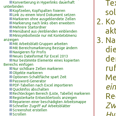
Te
Konvertierung in Hyperlinks dauerhaft
unterbinden
sol
Kopfzeilen, Kopfspalten fixieren
Link zu einem Word Dokument setzen
Markieren ohne ausgeblendete Zellen
Ko
Markierung nach links oben erweitern
Mehrere Startordner
akt
Menüband aus-/einblenden einblenden
Minisymbolleiste nur mit Kontetxtmenü
Na
anzeigen
Mit Arbeitsblatt-Gruppen arbeiten
di
Mit Bereichsmarkierung Bezüge ändern
Navigieren für Profis
Neues Dateiformat für Excel 2013
de
Nur bestimmte Elemente eines kopierten
Bereichs einfügen
ru
Nur sichtbare Zellen markieren
Objekte markieren
M
Optionen-Schaltfläche spart Zeit
Password-Generator
ei
PDF-Tabellen nach Excel importieren
QuickInfos abschalten
Rechteckigen Bereich (Liste, Tabelle) markieren
Re
Registerkarte Entwicklertools anzeigen
Reparieren einer beschädigten Arbeitsmappe
Zw
Schneller Zugriff auf Arbeitsblätter
Screenshot erstellen
Hy
Scrollen