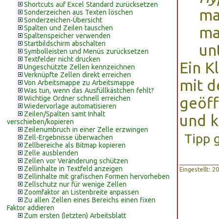
Shortcuts auf Excel Standard zurücksetzen
ma
Sonderzeichen aus Texten löschen
Sonderzeichen-Übersicht
Spalten und Zeilen tauschen
ma
Spaltenspeicher verwenden
Startbildschirm abschalten
un
Symbolleisten und Menüs zurücksetzen
Textfelder nicht drucken
Ein K
Ungeschützte Zellen kennzeichnen
Verknüpfte Zellen direkt erreichen
mit d
Von Arbeitsmappe zu Arbeitsmappe
Was tun, wenn das Ausfüllkästchen fehlt?
Wichtige Ordner schnell erreichen
geöff
Wiedervorlage automatisieren
Zeilen/Spalten samt Inhalt
und k
verschieben/kopieren
Zeilenumbruch in einer Zelle erzwingen
Tipp 
Zell-Ergebnisse überwachen
Zellbereiche als Bitmap kopieren
Zelle ausblenden
Zellen vor Veränderung schützen
Zellinhalte in Textfeld anzeigen
Eingestellt: 
Zellinhalte mit grafischen Formen hervorheben
Zellschutz nur für wenige Zellen
Zoomfaktor an Listenbreite anpassen
Zu allen Zellen eines Bereichs einen fixen
Faktor addieren
Zum ersten (letzten) Arbeitsblatt