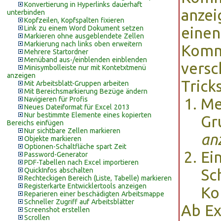
Konvertierung in Hyperlinks dauerhaft
anzei
unterbinden
Kopfzeilen, Kopfspalten fixieren
Link zu einem Word Dokument setzen
einen
Markieren ohne ausgeblendete Zellen
Markierung nach links oben erweitern
Komm
Mehrere Startordner
Menüband aus-/einblenden einblenden
versc
Minisymbolleiste nur mit Kontetxtmenü
anzeigen
Tricks
Mit Arbeitsblatt-Gruppen arbeiten
Mit Bereichsmarkierung Bezüge ändern
Navigieren für Profis
Me
Neues Dateiformat für Excel 2013
Nur bestimmte Elemente eines kopierten
Gr
Bereichs einfügen
Nur sichtbare Zellen markieren
an
Objekte markieren
Optionen-Schaltfläche spart Zeit
Ei
Password-Generator
PDF-Tabellen nach Excel importieren
QuickInfos abschalten
Sc
Rechteckigen Bereich (Liste, Tabelle) markieren
Registerkarte Entwicklertools anzeigen
Ko
Reparieren einer beschädigten Arbeitsmappe
Schneller Zugriff auf Arbeitsblätter
Ab Ex
Screenshot erstellen
Scrollen