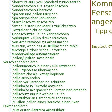
Komm
Shortcuts auf Excel Standard zurücksetzen
Sonderzeichen aus Texten löschen
Sonderzeichen-Übersicht
Fenst
Spalten und Zeilen tauschen
Spaltenspeicher verwenden
angez
Startbildschirm abschalten
Symbolleisten und Menüs zurücksetzen
Tipp 
Textfelder nicht drucken
Ungeschützte Zellen kennzeichnen
Verknüpfte Zellen direkt erreichen
Von Arbeitsmappe zu Arbeitsmappe
Was tun, wenn das Ausfüllkästchen fehlt?
Eingestellt: 
Wichtige Ordner schnell erreichen
Wiedervorlage automatisieren
Zeilen/Spalten samt Inhalt
verschieben/kopieren
Zeilenumbruch in einer Zelle erzwingen
Zell-Ergebnisse überwachen
Zellbereiche als Bitmap kopieren
Zelle ausblenden
Zellen vor Veränderung schützen
Zellinhalte in Textfeld anzeigen
Zellinhalte mit grafischen Formen hervorheben
Zellschutz nur für wenige Zellen
Zoomfaktor an Listenbreite anpassen
Zu allen Zellen eines Bereichs einen fixen
Faktor addieren
Zum ersten (letzten) Arbeitsblatt