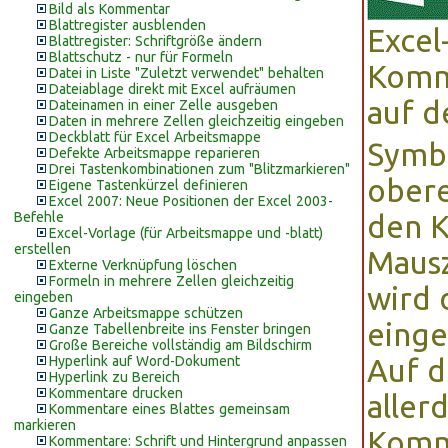
Bild als Kommentar
Blattregister ausblenden
Excel
Blattregister: Schriftgröße ändern
Blattschutz - nur für Formeln
Komme
Datei in Liste "Zuletzt verwendet" behalten
Dateiablage direkt mit Excel aufräumen
auf d
Dateinamen in einer Zelle ausgeben
Daten in mehrere Zellen gleichzeitig eingeben
Deckblatt für Excel Arbeitsmappe
Symb
Defekte Arbeitsmappe reparieren
Drei Tastenkombinationen zum "Blitzmarkieren"
obere
Eigene Tastenkürzel definieren
Excel 2007: Neue Positionen der Excel 2003-
Befehle
den K
Excel-Vorlage (für Arbeitsmappe und -blatt)
erstellen
Mausz
Externe Verknüpfung löschen
Formeln in mehrere Zellen gleichzeitig
wird 
eingeben
Ganze Arbeitsmappe schützen
einge
Ganze Tabellenbreite ins Fenster bringen
Große Bereiche vollständig am Bildschirm
Hyperlink auf Word-Dokument
Auf d
Hyperlink zu Bereich
Kommentare drucken
aller
Kommentare eines Blattes gemeinsam
markieren
Komm
Kommentare: Schrift und Hintergrund anpassen