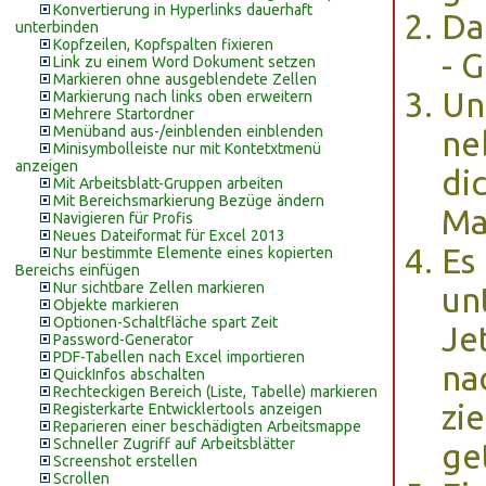
Konvertierung in Hyperlinks dauerhaft
Da
unterbinden
Kopfzeilen, Kopfspalten fixieren
- 
Link zu einem Word Dokument setzen
Markieren ohne ausgeblendete Zellen
Un
Markierung nach links oben erweitern
Mehrere Startordner
Menüband aus-/einblenden einblenden
ne
Minisymbolleiste nur mit Kontetxtmenü
anzeigen
di
Mit Arbeitsblatt-Gruppen arbeiten
Mit Bereichsmarkierung Bezüge ändern
Ma
Navigieren für Profis
Neues Dateiformat für Excel 2013
Es
Nur bestimmte Elemente eines kopierten
Bereichs einfügen
Nur sichtbare Zellen markieren
un
Objekte markieren
Optionen-Schaltfläche spart Zeit
Je
Password-Generator
PDF-Tabellen nach Excel importieren
na
QuickInfos abschalten
Rechteckigen Bereich (Liste, Tabelle) markieren
zi
Registerkarte Entwicklertools anzeigen
Reparieren einer beschädigten Arbeitsmappe
Schneller Zugriff auf Arbeitsblätter
ge
Screenshot erstellen
Scrollen