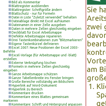
Bild als Kommentar
Blattregister ausblenden
Sie h
Blattregister: Schriftgröße ändern
Blattschutz - nur für Formeln
Areit
Datei in Liste "Zuletzt verwendet" behalten
Dateiablage direkt mit Excel aufräumen
zwei 
Dateinamen in einer Zelle ausgeben
Daten in mehrere Zellen gleichzeitig eingeben
Deckblatt für Excel Arbeitsmappe
davon
Defekte Arbeitsmappe reparieren
Drei Tastenkombinationen zum "Blitzmarkieren"
bearb
Eigene Tastenkürzel definieren
Excel 2007: Neue Positionen der Excel 2003-
kontr
Befehle
Excel-Vorlage (für Arbeitsmappe und -blatt)
Vorte
erstellen
Externe Verknüpfung löschen
Formeln in mehrere Zellen gleichzeitig
am Bi
eingeben
Ganze Arbeitsmappe schützen
große
Ganze Tabellenbreite ins Fenster bringen
Große Bereiche vollständig am Bildschirm
Kl
Hyperlink auf Word-Dokument
Hyperlink zu Bereich
Sp
Kommentare drucken
Kommentare eines Blattes gemeinsam
markieren
ge
Kommentare: Schrift und Hintergrund anpassen