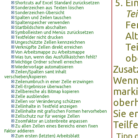
Ei
Shortcuts auf Excel Standard zurücksetzen
Sonderzeichen aus Texten löschen
Tei
Sonderzeichen-Übersicht
Spalten und Zeilen tauschen
Fe
Spaltenspeicher verwenden
Startbildschirm abschalten
Symbolleisten und Menüs zurücksetzen
Al
Textfelder nicht drucken
Ungeschützte Zellen kennzeichnen
Te
Verknüpfte Zellen direkt erreichen
Von Arbeitsmappe zu Arbeitsmappe
ob
Was tun, wenn das Ausfüllkästchen fehlt?
Wichtige Ordner schnell erreichen
Zusat
Wiedervorlage automatisieren
Zeilen/Spalten samt Inhalt
verschieben/kopieren
Wenn 
Zeilenumbruch in einer Zelle erzwingen
Zell-Ergebnisse überwachen
marki
Zellbereiche als Bitmap kopieren
Zelle ausblenden
oberh
Zellen vor Veränderung schützen
Zellinhalte in Textfeld anzeigen
Sie e
Zellinhalte mit grafischen Formen hervorheben
Zellschutz nur für wenige Zellen
Zoomfaktor an Listenbreite anpassen
Teilfe
Zu allen Zellen eines Bereichs einen fixen
Faktor addieren
Tipp 
Zum ersten (letzten) Arbeitsblatt