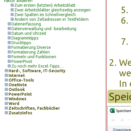
Faktor addieren
Zum ersten (letzten) Arbeitsblatt
Zwei Arbeitsblätter gleichzeitig anzeigen
Zwei Spalten im Schnellvergleich
Ändern von Zelladressen in Textfeldern
Datenerfassung
Datenverwaltung und -bearbeitung
Datum und Uhrzeit
Diagrammtipps
Drucktipps
Formatierung Diverse
Formatierung Zahlen
Formeln und Funktionen
We
PowerPivot
Zu noch mehr Excel-Tipps…
we
Hard-, Software, IT-Security
Internet
Office-Tools
In
OneNote
Outlook
Spei
PowerPoint
Windows
Word
Zeitschriften, Fachbücher
Zusatzinfos