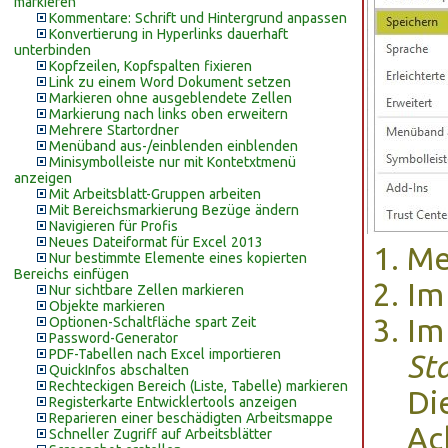
markieren
Kommentare: Schrift und Hintergrund anpassen
Konvertierung in Hyperlinks dauerhaft
unterbinden
Kopfzeilen, Kopfspalten fixieren
Link zu einem Word Dokument setzen
Markieren ohne ausgeblendete Zellen
Markierung nach links oben erweitern
Mehrere Startordner
Menüband aus-/einblenden einblenden
Minisymbolleiste nur mit Kontetxtmenü
anzeigen
Mit Arbeitsblatt-Gruppen arbeiten
Mit Bereichsmarkierung Bezüge ändern
Navigieren für Profis
Neues Dateiformat für Excel 2013
Me
Nur bestimmte Elemente eines kopierten
Bereichs einfügen
Im
Nur sichtbare Zellen markieren
Objekte markieren
Im
Optionen-Schaltfläche spart Zeit
Password-Generator
PDF-Tabellen nach Excel importieren
St
QuickInfos abschalten
Rechteckigen Bereich (Liste, Tabelle) markieren
Di
Registerkarte Entwicklertools anzeigen
Reparieren einer beschädigten Arbeitsmappe
Ac
Schneller Zugriff auf Arbeitsblätter