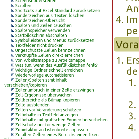
Screenshot erstellen
An
Scrollen
Shortcuts auf Excel Standard zurücksetzen
Sonderzeichen aus Texten löschen
Im
Sonderzeichen-Übersicht
Spalten und Zeilen tauschen
pe
Spaltenspeicher verwenden
Startbildschirm abschalten
Symbolleisten und Menüs zurücksetzen
Vora
Textfelder nicht drucken
Ungeschützte Zellen kennzeichnen
Verknüpfte Zellen direkt erreichen
Er
Von Arbeitsmappe zu Arbeitsmappe
Was tun, wenn das Ausfüllkästchen fehlt?
de
Wichtige Ordner schnell erreichen
Wiedervorlage automatisieren
Zeilen/Spalten samt Inhalt
verschieben/kopieren
Zeilenumbruch in einer Zelle erzwingen
Zell-Ergebnisse überwachen
Zellbereiche als Bitmap kopieren
Zelle ausblenden
Zellen vor Veränderung schützen
Zellinhalte in Textfeld anzeigen
Zellinhalte mit grafischen Formen hervorheben
Zellschutz nur für wenige Zellen
Zoomfaktor an Listenbreite anpassen
Zu allen Zellen eines Bereichs einen fixen