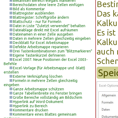
Bekannten Bereich elegant markieren
Besti
Bereichsdaten ohne leere Zellen einfügen
Bild als Kommentar
Das k
Blattregister ausblenden
Blattregister: Schriftgröße ändern
Kalku
Blattschutz - nur für Formeln
Datei in Liste "Zuletzt verwendet" behalten
Dateiablage direkt mit Excel aufräumen
Es is
Dateinamen in einer Zelle ausgeben
Daten in mehrere Zellen gleichzeitig eingeben
Kalku
Deckblatt für Excel Arbeitsmappe
Defekte Arbeitsmappe reparieren
auch 
Drei Tastenkombinationen zum "Blitzmarkieren"
Eigene Tastenkürzel definieren
Schem
Excel 2007: Neue Positionen der Excel 2003-
Befehle
Excel-Vorlage (für Arbeitsmappe und -blatt)
Spei
erstellen
Externe Verknüpfung löschen
Formeln in mehrere Zellen gleichzeitig
eingeben
Ganze Arbeitsmappe schützen
Ganze Tabellenbreite ins Fenster bringen
Große Bereiche vollständig am Bildschirm
Hyperlink auf Word-Dokument
Hyperlink zu Bereich
Kommentare drucken
Kommentare eines Blattes gemeinsam