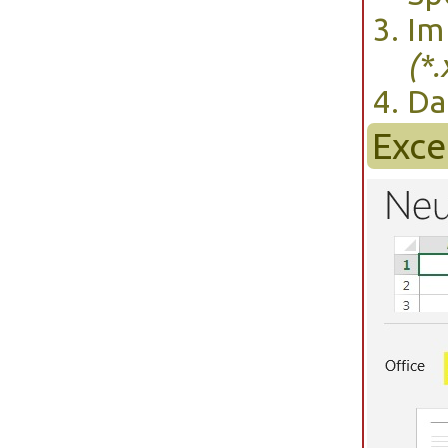
Im
(*.
Da
Exce