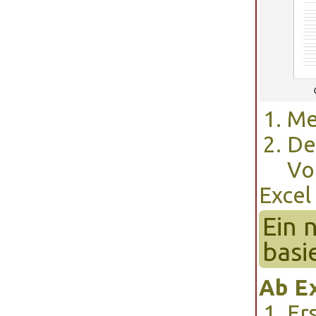
Me
De
Vo
Excel
Ein 
basi
Ab Ex
Er