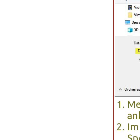
Me
an
Im
Sp