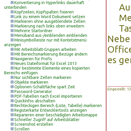
Konvertierung in Hyperlinks dauerhaft
Au
unterbinden
Kopfzeilen, Kopfspalten fixieren
Me
Link zu einem Word Dokument setzen
Markieren ohne ausgeblendete Zellen
Ta
Markierung nach links oben erweitern
Mehrere Startordner
Menüband aus-/einblenden einblenden
Neben
Minisymbolleiste nur mit Kontetxtmenü
anzeigen
Offic
Mit Arbeitsblatt-Gruppen arbeiten
Mit Bereichsmarkierung Bezüge ändern
es ge
Navigieren für Profis
Neues Dateiformat für Excel 2013
Nur bestimmte Elemente eines kopierten
Bereichs einfügen
Nur sichtbare Zellen markieren
Objekte markieren
Optionen-Schaltfläche spart Zeit
Eingestellt: 
Password-Generator
PDF-Tabellen nach Excel importieren
QuickInfos abschalten
Rechteckigen Bereich (Liste, Tabelle) markieren
Registerkarte Entwicklertools anzeigen
Reparieren einer beschädigten Arbeitsmappe
Schneller Zugriff auf Arbeitsblätter
Screenshot erstellen
Scrollen