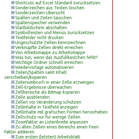
Shortcuts auf Excel Standard zurücksetzen
Sonderzeichen aus Texten löschen
Sonderzeichen-Übersicht
Spalten und Zeilen tauschen
Spaltenspeicher verwenden
Startbildschirm abschalten
Symbolleisten und Menüs zurücksetzen
Textfelder nicht drucken
Ungeschützte Zellen kennzeichnen
Verknüpfte Zellen direkt erreichen
Von Arbeitsmappe zu Arbeitsmappe
Was tun, wenn das Ausfüllkästchen fehlt?
Wichtige Ordner schnell erreichen
Wiedervorlage automatisieren
Zeilen/Spalten samt Inhalt
verschieben/kopieren
Zeilenumbruch in einer Zelle erzwingen
Zell-Ergebnisse überwachen
Zellbereiche als Bitmap kopieren
Zelle ausblenden
Zellen vor Veränderung schützen
Zellinhalte in Textfeld anzeigen
Zellinhalte mit grafischen Formen hervorheben
Zellschutz nur für wenige Zellen
Zoomfaktor an Listenbreite anpassen
Zu allen Zellen eines Bereichs einen fixen
Faktor addieren
Zum ersten (letzten) Arbeitsblatt