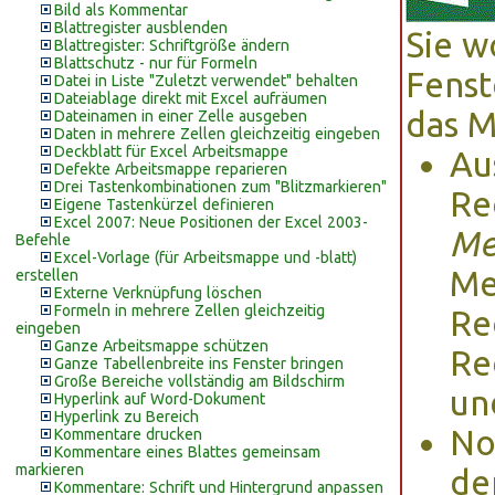
Bild als Kommentar
Blattregister ausblenden
Sie w
Blattregister: Schriftgröße ändern
Blattschutz - nur für Formeln
Fenst
Datei in Liste "Zuletzt verwendet" behalten
Dateiablage direkt mit Excel aufräumen
das M
Dateinamen in einer Zelle ausgeben
Daten in mehrere Zellen gleichzeitig eingeben
Deckblatt für Excel Arbeitsmappe
Au
Defekte Arbeitsmappe reparieren
Drei Tastenkombinationen zum "Blitzmarkieren"
Re
Eigene Tastenkürzel definieren
Excel 2007: Neue Positionen der Excel 2003-
Me
Befehle
Excel-Vorlage (für Arbeitsmappe und -blatt)
Me
erstellen
Externe Verknüpfung löschen
Formeln in mehrere Zellen gleichzeitig
Re
eingeben
Ganze Arbeitsmappe schützen
Re
Ganze Tabellenbreite ins Fenster bringen
Große Bereiche vollständig am Bildschirm
un
Hyperlink auf Word-Dokument
Hyperlink zu Bereich
No
Kommentare drucken
Kommentare eines Blattes gemeinsam
markieren
de
Kommentare: Schrift und Hintergrund anpassen