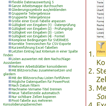
Flexible Datenauswertung 5
Ganze Arbeitsmappe durchsuchen
Gliederungssymbole aus/einblenden
Gruppierte Teilergebnisse
Gruppierte Teilergebnisse
Größe einer Excel-Tabelle anpassen
Gültigkeit von Eingaben (1) - Datenprüfung
Gültigkeit von Eingaben (2) - Prüfungstyp
Gültigkeit von Eingaben (3) - Listen
Gültigkeit von Eingaben (4) - Formel
Komplexe Bedingungen für SVERWEIS
Korrekte Trennzeichen für CSV-Exporte
Kurzeinführung Excel-Tabellen
Letzten Eintrag laut Kriterium in einer Spalte
finden
Listen auswerten mit dem Nachschlage-
Ko
Assistenten
Mehrere Arbeitsblätter konsolidieren
Ste
Mit Blitzvorschau zusammensetzen und
gliedern
Ze
Mit der Blitzvorschau Listen fortführen
Mögliche Datenquellen für PowerPivot
Nach Datum filtern
Me
Nachname-Vorname-Titel trennen
Neue Tabellenzeile automatisch
Sor
Nur sichtbare Zellen kopieren
Pivot-Tabelle aus mehreren
Exc
Konsolidierungsbereichen