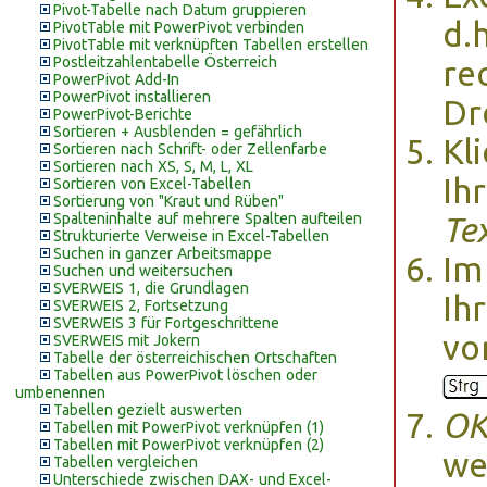
Pivot-Tabelle nach Datum gruppieren
d.
PivotTable mit PowerPivot verbinden
PivotTable mit verknüpften Tabellen erstellen
Postleitzahlentabelle Österreich
re
PowerPivot Add-In
PowerPivot installieren
Dr
PowerPivot-Berichte
Sortieren + Ausblenden = gefährlich
Kl
Sortieren nach Schrift- oder Zellenfarbe
Sortieren nach XS, S, M, L, XL
Ihr
Sortieren von Excel-Tabellen
Sortierung von "Kraut und Rüben"
Spalteninhalte auf mehrere Spalten aufteilen
Tex
Strukturierte Verweise in Excel-Tabellen
Suchen in ganzer Arbeitsmappe
Im
Suchen und weitersuchen
SVERWEIS 1, die Grundlagen
Ih
SVERWEIS 2, Fortsetzung
SVERWEIS 3 für Fortgeschrittene
vo
SVERWEIS mit Jokern
Tabelle der österreichischen Ortschaften
Tabellen aus PowerPivot löschen oder
umbenennen
Tabellen gezielt auswerten
O
Tabellen mit PowerPivot verknüpfen (1)
Tabellen mit PowerPivot verknüpfen (2)
we
Tabellen vergleichen
Unterschiede zwischen DAX- und Excel-