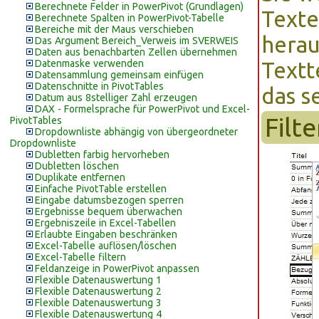
Berechnete Felder in PowerPivot (Grundlagen)
Texte
Berechnete Spalten in PowerPivot-Tabelle
Bereiche mit der Maus verschieben
herau
Das Argument Bereich_Verweis im SVERWEIS
Daten aus benachbarten Zellen übernehmen
Datenmaske verwenden
Textt
Datensammlung gemeinsam einfügen
Datenschnitte in PivotTables
das s
Datum aus 8stelliger Zahl erzeugen
DAX - Formelsprache für PowerPivot und Excel-
Filt
PivotTables
Dropdownliste abhängig von übergeordneter
Dropdownliste
Dubletten farbig hervorheben
Dubletten löschen
Duplikate entfernen
Einfache PivotTable erstellen
Eingabe datumsbezogen sperren
Ergebnisse bequem überwachen
Ergebniszeile in Excel-Tabellen
Erlaubte Eingaben beschränken
Excel-Tabelle auflösen/löschen
Excel-Tabelle filtern
Feldanzeige in PowerPivot anpassen
Flexible Datenauswertung 1
Flexible Datenauswertung 2
Flexible Datenauswertung 3
Flexible Datenauswertung 4