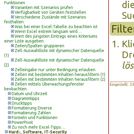
di
Funktionen
Varianten mit Szenarios prüfen
Verfügbarkeit von Geräten feststellen
Su
Verschiedene Zustände mit Szenarios
festhalten
Filt
Was bei einer Excel-Tabelle zu beachten ist
Wenn Excel extrem langsam wird…
Wert des jüngsten Eintrags eines Kriteriums
einer Liste ausgeben
Kl
Zeilen/Spalten gruppieren
Zell-Auswahlliste mit dynamischer Datenquelle
Dr
(1)
Zell-Auswahlliste mit dynamischer Datenquelle
lö
(2)
Zelleingabe nur unter Bedingung erlauben
Zellen mit bestimmten Inhalten herausfiltern (1)
Zellen mit bestimmten Inhalten herausfiltern (2)
Zellen mittels Überwachungsfenster
Eingestellt: 
beobachten
Datum und Uhrzeit
Diagrammtipps
Drucktipps
Formatierung Diverse
Formatierung Zahlen
Formeln und Funktionen
PowerPivot
Zu noch mehr Excel-Tipps…
Hard-, Software, IT-Security