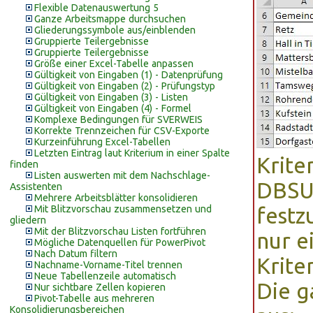
Flexible Datenauswertung 5
Ganze Arbeitsmappe durchsuchen
Gliederungssymbole aus/einblenden
Gruppierte Teilergebnisse
Gruppierte Teilergebnisse
Größe einer Excel-Tabelle anpassen
Gültigkeit von Eingaben (1) - Datenprüfung
Gültigkeit von Eingaben (2) - Prüfungstyp
Gültigkeit von Eingaben (3) - Listen
Gültigkeit von Eingaben (4) - Formel
Komplexe Bedingungen für SVERWEIS
Korrekte Trennzeichen für CSV-Exporte
Kurzeinführung Excel-Tabellen
Letzten Eintrag laut Kriterium in einer Spalte
Krite
finden
Listen auswerten mit dem Nachschlage-
DBSUM
Assistenten
Mehrere Arbeitsblätter konsolidieren
Mit Blitzvorschau zusammensetzen und
festz
gliedern
Mit der Blitzvorschau Listen fortführen
nur e
Mögliche Datenquellen für PowerPivot
Nach Datum filtern
Krite
Nachname-Vorname-Titel trennen
Neue Tabellenzeile automatisch
Die g
Nur sichtbare Zellen kopieren
Pivot-Tabelle aus mehreren
Konsolidierungsbereichen