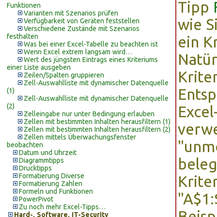
Tipp
Funktionen
Varianten mit Szenarios prüfen
wie S
Verfügbarkeit von Geräten feststellen
Verschiedene Zustände mit Szenarios
festhalten
ein K
Was bei einer Excel-Tabelle zu beachten ist
Wenn Excel extrem langsam wird…
Natür
Wert des jüngsten Eintrags eines Kriteriums
einer Liste ausgeben
Krite
Zeilen/Spalten gruppieren
Zell-Auswahlliste mit dynamischer Datenquelle
Entsp
(1)
Zell-Auswahlliste mit dynamischer Datenquelle
(2)
Excel
Zelleingabe nur unter Bedingung erlauben
Zellen mit bestimmten Inhalten herausfiltern (1)
verwe
Zellen mit bestimmten Inhalten herausfiltern (2)
Zellen mittels Überwachungsfenster
"unmö
beobachten
Datum und Uhrzeit
beleg
Diagrammtipps
Drucktipps
Formatierung Diverse
Krite
Formatierung Zahlen
Formeln und Funktionen
"A$1:
PowerPivot
Zu noch mehr Excel-Tipps…
Beisp
Hard-, Software, IT-Security