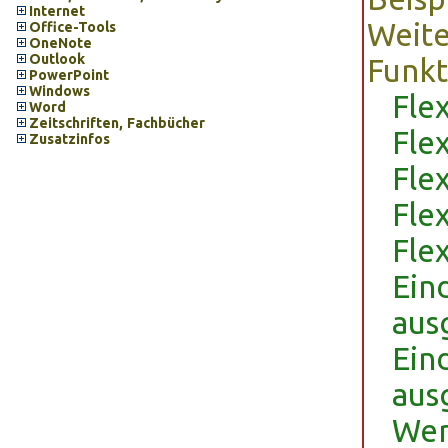
Internet
Weit
Office-Tools
OneNote
Outlook
Funkt
PowerPoint
Windows
Fle
Word
Zeitschriften, Fachbücher
Fle
Zusatzinfos
Fle
Fle
Fle
Ein
aus
Ein
aus
Wer