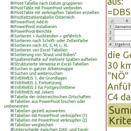
aus:
Pivot-Tabelle nach Datum gruppieren
PivotTable mit PowerPivot verbinden
=DBS
PivotTable mit verknüpften Tabellen erstellen
Postleitzahlentabelle Österreich
PowerPivot Add-In
PowerPivot installieren
PowerPivot-Berichte
Sortieren + Ausblenden = gefährlich
Sortieren nach Schrift- oder Zellenfarbe
Sortieren nach XS, S, M, L, XL
Sortieren von Excel-Tabellen
die G
Sortierung von "Kraut und Rüben"
Spalteninhalte auf mehrere Spalten aufteilen
30 km
Strukturierte Verweise in Excel-Tabellen
Suchen in ganzer Arbeitsmappe
"NÖ" 
Suchen und weitersuchen
SVERWEIS 1, die Grundlagen
SVERWEIS 2, Fortsetzung
Anfüh
SVERWEIS 3 für Fortgeschrittene
SVERWEIS mit Jokern
C4 da
Tabelle der österreichischen Ortschaften
Tabellen aus PowerPivot löschen oder
umbenennen
Summ
Tabellen gezielt auswerten
Tabellen mit PowerPivot verknüpfen (1)
Krit
Tabellen mit PowerPivot verknüpfen (2)
Tabellen vergleichen
Unterschiede zwischen DAX- und Excel-