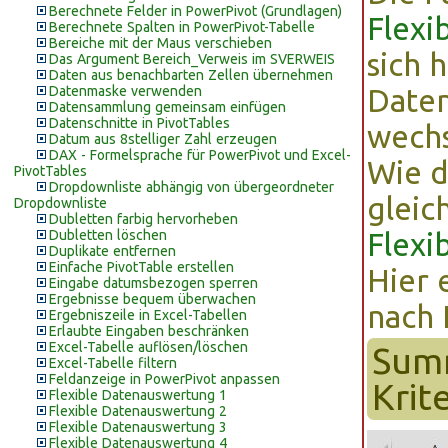
Berechnete Felder in PowerPivot (Grundlagen)
Flexi
Berechnete Spalten in PowerPivot-Tabelle
Bereiche mit der Maus verschieben
sich 
Das Argument Bereich_Verweis im SVERWEIS
Daten aus benachbarten Zellen übernehmen
Datenmaske verwenden
Daten
Datensammlung gemeinsam einfügen
Datenschnitte in PivotTables
wechs
Datum aus 8stelliger Zahl erzeugen
DAX - Formelsprache für PowerPivot und Excel-
Wie d
PivotTables
Dropdownliste abhängig von übergeordneter
gleic
Dropdownliste
Dubletten farbig hervorheben
Dubletten löschen
Flexi
Duplikate entfernen
Einfache PivotTable erstellen
Hier 
Eingabe datumsbezogen sperren
Ergebnisse bequem überwachen
nach 
Ergebniszeile in Excel-Tabellen
Erlaubte Eingaben beschränken
Excel-Tabelle auflösen/löschen
Sum
Excel-Tabelle filtern
Feldanzeige in PowerPivot anpassen
Krit
Flexible Datenauswertung 1
Flexible Datenauswertung 2
Flexible Datenauswertung 3
Flexible Datenauswertung 4