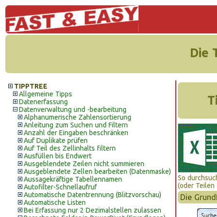
Die 
TIPPTREE
Allgemeine Tipps
T
Datenerfassung
Datenverwaltung und -bearbeitung
Alphanumerische Zahlensortierung
Anleitung zum Suchen und Filtern
Anzahl der Eingaben beschränken
Auf Duplikate prüfen
Auf Teil des Zellinhalts filtern
Ausfüllen bis Endwert
Ausgeblendete Zeilen nicht summieren
Ausgeblendete Zellen bearbeiten (Datenmaske)
So durchsuch
Aussagekräftige Tabellennamen
(oder Teilen
Autofilter-Schnellaufruf
Automatische Datentrennung (Blitzvorschau)
Die Grund
Automatische Listen
Bei Erfassung nur 2 Dezimalstellen zulassen