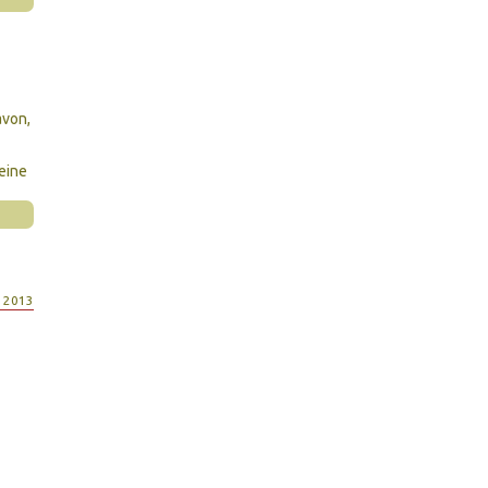
avon,
eine
, 2013