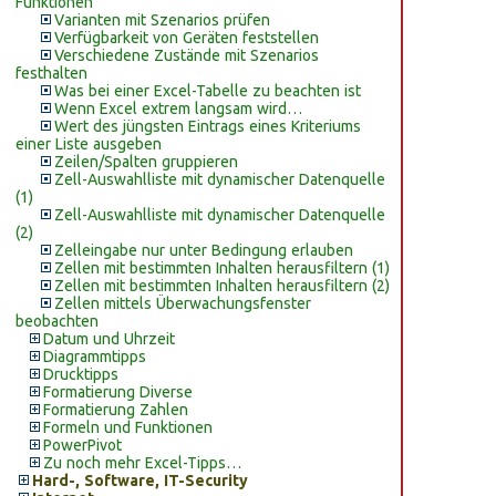
Funktionen
Varianten mit Szenarios prüfen
Verfügbarkeit von Geräten feststellen
Verschiedene Zustände mit Szenarios
festhalten
Was bei einer Excel-Tabelle zu beachten ist
Wenn Excel extrem langsam wird…
Wert des jüngsten Eintrags eines Kriteriums
einer Liste ausgeben
Zeilen/Spalten gruppieren
Zell-Auswahlliste mit dynamischer Datenquelle
(1)
Zell-Auswahlliste mit dynamischer Datenquelle
(2)
Zelleingabe nur unter Bedingung erlauben
Zellen mit bestimmten Inhalten herausfiltern (1)
Zellen mit bestimmten Inhalten herausfiltern (2)
Zellen mittels Überwachungsfenster
beobachten
Datum und Uhrzeit
Diagrammtipps
Drucktipps
Formatierung Diverse
Formatierung Zahlen
Formeln und Funktionen
PowerPivot
Zu noch mehr Excel-Tipps…
Hard-, Software, IT-Security