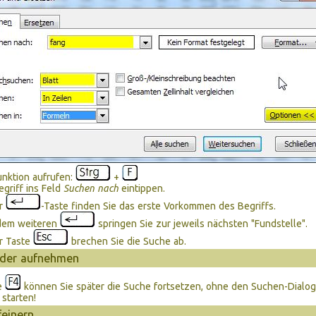
nktion aufrufen:
+
griff ins Feld
Suchen nach
eintippen.
er
-Taste finden Sie das erste Vorkommen des Begriffs.
edem weiteren
springen Sie zur jeweils nächsten "Fundstelle".
r Taste
brechen Sie die Suche ab.
eder aufnehmen
te
können Sie später die Suche fortsetzen, ohne den Suchen-Dialog
starten!
feinern