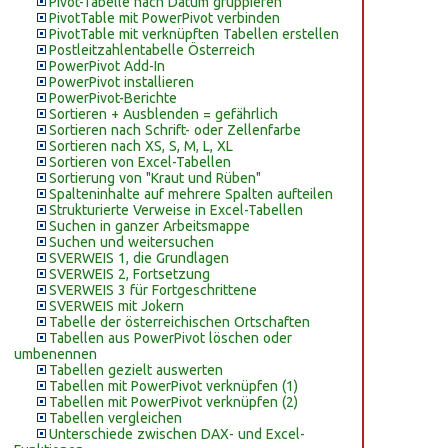
Pivot-Tabelle nach Datum gruppieren
PivotTable mit PowerPivot verbinden
PivotTable mit verknüpften Tabellen erstellen
Postleitzahlentabelle Österreich
PowerPivot Add-In
PowerPivot installieren
PowerPivot-Berichte
Sortieren + Ausblenden = gefährlich
Sortieren nach Schrift- oder Zellenfarbe
Sortieren nach XS, S, M, L, XL
Sortieren von Excel-Tabellen
Sortierung von "Kraut und Rüben"
Spalteninhalte auf mehrere Spalten aufteilen
Strukturierte Verweise in Excel-Tabellen
Suchen in ganzer Arbeitsmappe
Suchen und weitersuchen
SVERWEIS 1, die Grundlagen
SVERWEIS 2, Fortsetzung
SVERWEIS 3 für Fortgeschrittene
SVERWEIS mit Jokern
Tabelle der österreichischen Ortschaften
Tabellen aus PowerPivot löschen oder
umbenennen
Tabellen gezielt auswerten
Tabellen mit PowerPivot verknüpfen (1)
Tabellen mit PowerPivot verknüpfen (2)
Tabellen vergleichen
Unterschiede zwischen DAX- und Excel-