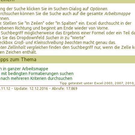
ng der Suche klicken Sie im Suchen-Dialog auf
Optionen
.
rchsuchen
können Sie die Suche auch auf die gesamte
Arbeitsmappe
hnen.
n
: Stellen Sie "In Zeilen" oder "In Spalten" ein. Excel durchsucht in der
ebenen Richtung und beginnt am Ende wieder von Vorne.
r Suchbegriff möglicherweise das Ergebnis einer Formel oder ein Teil d
n Sie das Dropdownfeld
Suchen in
zu "Werte"
eckbox
Groß- und Kleinschreibung beachten
macht genau das.
en Zellinhalt vergleichen
finden den Suchbegriff nur, wenn die Zelle k
en Zeichen enthält.
Tipps zum Thema
n in ganzer Arbeitsmappe
 mit bedingten Formatierungen suchen
 nach mehreren Kriterien durchsuchen
Tipp getestet unter Excel 2003, 2007, 2010
16.11.12 - Update: 12.12.2016 - Abrufe: 17.869