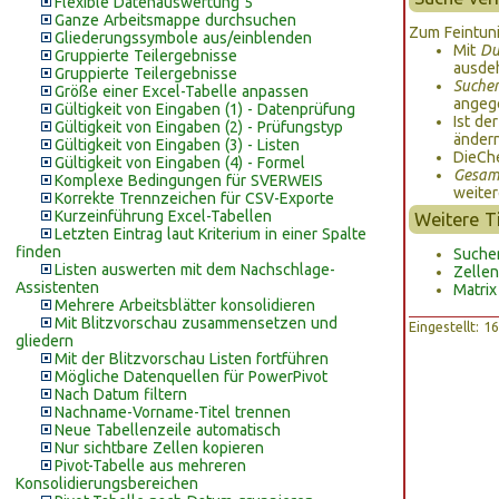
Flexible Datenauswertung 5
Ganze Arbeitsmappe durchsuchen
Zum Feintuni
Gliederungssymbole aus/einblenden
Mit
Du
Gruppierte Teilergebnisse
ausde
Gruppierte Teilergebnisse
Suche
Größe einer Excel-Tabelle anpassen
angeg
Gültigkeit von Eingaben (1) - Datenprüfung
Ist de
Gültigkeit von Eingaben (2) - Prüfungstyp
änder
Gültigkeit von Eingaben (3) - Listen
DieCh
Gültigkeit von Eingaben (4) - Formel
Gesamt
Komplexe Bedingungen für SVERWEIS
weiter
Korrekte Trennzeichen für CSV-Exporte
Kurzeinführung Excel-Tabellen
Weitere 
Letzten Eintrag laut Kriterium in einer Spalte
finden
Suche
Listen auswerten mit dem Nachschlage-
Zellen
Assistenten
Matrix
Mehrere Arbeitsblätter konsolidieren
Mit Blitzvorschau zusammensetzen und
Eingestellt: 
gliedern
Mit der Blitzvorschau Listen fortführen
Mögliche Datenquellen für PowerPivot
Nach Datum filtern
Nachname-Vorname-Titel trennen
Neue Tabellenzeile automatisch
Nur sichtbare Zellen kopieren
Pivot-Tabelle aus mehreren
Konsolidierungsbereichen