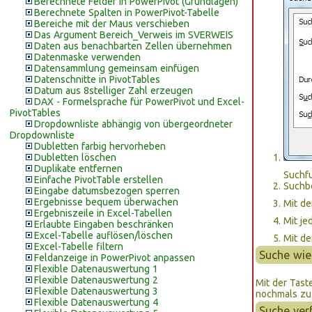
Berechnete Felder in PowerPivot (Grundlagen)
Berechnete Spalten in PowerPivot-Tabelle
Bereiche mit der Maus verschieben
Das Argument Bereich_Verweis im SVERWEIS
Daten aus benachbarten Zellen übernehmen
Datenmaske verwenden
Datensammlung gemeinsam einfügen
Datenschnitte in PivotTables
Datum aus 8stelliger Zahl erzeugen
DAX - Formelsprache für PowerPivot und Excel-
PivotTables
Dropdownliste abhängig von übergeordneter
Dropdownliste
Dubletten farbig hervorheben
Dubletten löschen
Duplikate entfernen
Suchfu
Einfache PivotTable erstellen
Suchbe
Eingabe datumsbezogen sperren
Ergebnisse bequem überwachen
Mit d
Ergebniszeile in Excel-Tabellen
Mit j
Erlaubte Eingaben beschränken
Excel-Tabelle auflösen/löschen
Mit de
Excel-Tabelle filtern
Suche wi
Feldanzeige in PowerPivot anpassen
Flexible Datenauswertung 1
Flexible Datenauswertung 2
Mit der Tas
Flexible Datenauswertung 3
nochmals zu 
Flexible Datenauswertung 4
Suche ver