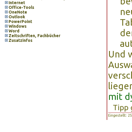
be
Internet
Office-Tools
ne
OneNote
Outlook
Ta
PowerPoint
Windows
de
Word
Zeitschriften, Fachbücher
Zusatzinfos
au
Und w
Auswa
versc
liege
mit d
Tipp 
Eingestellt: 