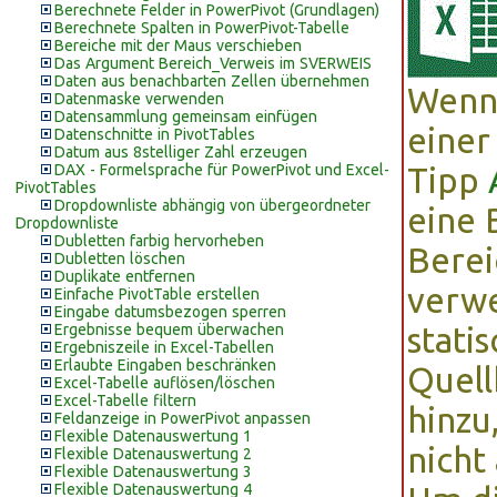
Berechnete Felder in PowerPivot (Grundlagen)
Berechnete Spalten in PowerPivot-Tabelle
Bereiche mit der Maus verschieben
Das Argument Bereich_Verweis im SVERWEIS
Daten aus benachbarten Zellen übernehmen
Wenn 
Datenmaske verwenden
Datensammlung gemeinsam einfügen
einer
Datenschnitte in PivotTables
Datum aus 8stelliger Zahl erzeugen
DAX - Formelsprache für PowerPivot und Excel-
Tipp
PivotTables
Dropdownliste abhängig von übergeordneter
eine 
Dropdownliste
Dubletten farbig hervorheben
Berei
Dubletten löschen
Duplikate entfernen
verwe
Einfache PivotTable erstellen
Eingabe datumsbezogen sperren
Ergebnisse bequem überwachen
stati
Ergebniszeile in Excel-Tabellen
Erlaubte Eingaben beschränken
Quell
Excel-Tabelle auflösen/löschen
Excel-Tabelle filtern
hinzu
Feldanzeige in PowerPivot anpassen
Flexible Datenauswertung 1
nicht
Flexible Datenauswertung 2
Flexible Datenauswertung 3
Flexible Datenauswertung 4