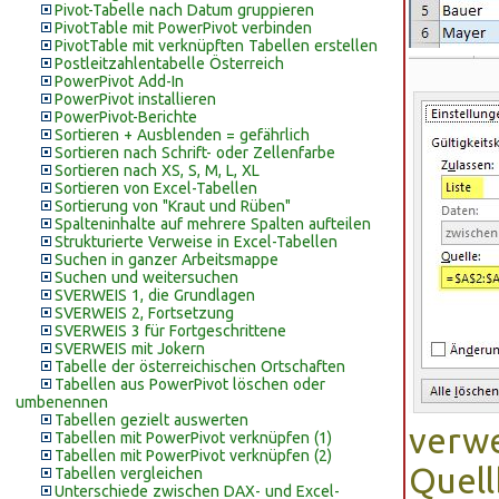
Pivot-Tabelle nach Datum gruppieren
PivotTable mit PowerPivot verbinden
PivotTable mit verknüpften Tabellen erstellen
Postleitzahlentabelle Österreich
PowerPivot Add-In
PowerPivot installieren
PowerPivot-Berichte
Sortieren + Ausblenden = gefährlich
Sortieren nach Schrift- oder Zellenfarbe
Sortieren nach XS, S, M, L, XL
Sortieren von Excel-Tabellen
Sortierung von "Kraut und Rüben"
Spalteninhalte auf mehrere Spalten aufteilen
Strukturierte Verweise in Excel-Tabellen
Suchen in ganzer Arbeitsmappe
Suchen und weitersuchen
SVERWEIS 1, die Grundlagen
SVERWEIS 2, Fortsetzung
SVERWEIS 3 für Fortgeschrittene
SVERWEIS mit Jokern
Tabelle der österreichischen Ortschaften
Tabellen aus PowerPivot löschen oder
umbenennen
Tabellen gezielt auswerten
verwe
Tabellen mit PowerPivot verknüpfen (1)
Tabellen mit PowerPivot verknüpfen (2)
Quell
Tabellen vergleichen
Unterschiede zwischen DAX- und Excel-