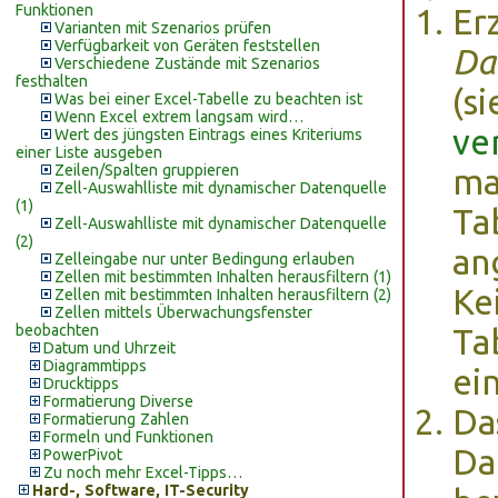
Funktionen
Er
Varianten mit Szenarios prüfen
Verfügbarkeit von Geräten feststellen
Da
Verschiedene Zustände mit Szenarios
festhalten
(s
Was bei einer Excel-Tabelle zu beachten ist
Wenn Excel extrem langsam wird…
ve
Wert des jüngsten Eintrags eines Kriteriums
einer Liste ausgeben
Zeilen/Spalten gruppieren
ma
Zell-Auswahlliste mit dynamischer Datenquelle
(1)
Ta
Zell-Auswahlliste mit dynamischer Datenquelle
(2)
an
Zelleingabe nur unter Bedingung erlauben
Zellen mit bestimmten Inhalten herausfiltern (1)
Ke
Zellen mit bestimmten Inhalten herausfiltern (2)
Zellen mittels Überwachungsfenster
beobachten
Ta
Datum und Uhrzeit
Diagrammtipps
ei
Drucktipps
Formatierung Diverse
Da
Formatierung Zahlen
Formeln und Funktionen
Da
PowerPivot
Zu noch mehr Excel-Tipps…
Hard-, Software, IT-Security