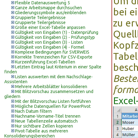
Um di
Flexible Datenauswertung 5
Ganze Arbeitsmappe durchsuchen
bei e
Gliederungssymbole aus/einblenden
Gruppierte Teilergebnisse
zu er
Gruppierte Teilergebnisse
Größe einer Excel-Tabelle anpassen
Quell
Gültigkeit von Eingaben (1) - Datenprüfung
Gültigkeit von Eingaben (2) - Prüfungstyp
Gültigkeit von Eingaben (3) - Listen
Kopfz
Gültigkeit von Eingaben (4) - Formel
Komplexe Bedingungen für SVERWEIS
Tabel
Korrekte Trennzeichen für CSV-Exporte
Kurzeinführung Excel-Tabellen
besch
Letzten Eintrag laut Kriterium in einer Spalte
finden
Beste
Listen auswerten mit dem Nachschlage-
Assistenten
Mehrere Arbeitsblätter konsolidieren
forma
Mit Blitzvorschau zusammensetzen und
gliedern
Excel
Mit der Blitzvorschau Listen fortführen
Mögliche Datenquellen für PowerPivot
Nach Datum filtern
Nachname-Vorname-Titel trennen
Neue Tabellenzeile automatisch
Nur sichtbare Zellen kopieren
Pivot-Tabelle aus mehreren
Konsolidierungsbereichen