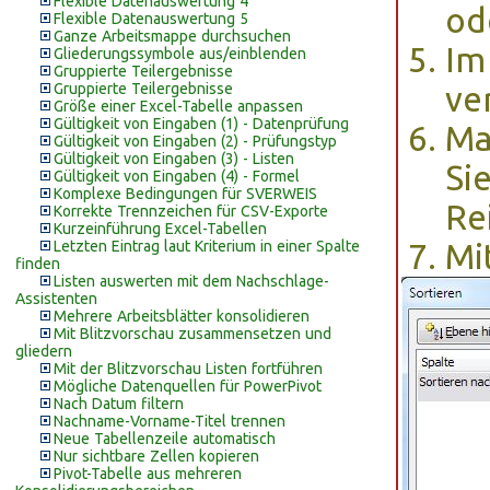
Flexible Datenauswertung 4
od
Flexible Datenauswertung 5
Ganze Arbeitsmappe durchsuchen
Im
Gliederungssymbole aus/einblenden
Gruppierte Teilergebnisse
Gruppierte Teilergebnisse
ve
Größe einer Excel-Tabelle anpassen
Gültigkeit von Eingaben (1) - Datenprüfung
Ma
Gültigkeit von Eingaben (2) - Prüfungstyp
Gültigkeit von Eingaben (3) - Listen
Si
Gültigkeit von Eingaben (4) - Formel
Komplexe Bedingungen für SVERWEIS
Re
Korrekte Trennzeichen für CSV-Exporte
Kurzeinführung Excel-Tabellen
Letzten Eintrag laut Kriterium in einer Spalte
Mi
finden
Listen auswerten mit dem Nachschlage-
Assistenten
Mehrere Arbeitsblätter konsolidieren
Mit Blitzvorschau zusammensetzen und
gliedern
Mit der Blitzvorschau Listen fortführen
Mögliche Datenquellen für PowerPivot
Nach Datum filtern
Nachname-Vorname-Titel trennen
Neue Tabellenzeile automatisch
Nur sichtbare Zellen kopieren
Pivot-Tabelle aus mehreren