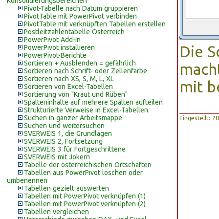
Konsolidierungsbereichen
Pivot-Tabelle nach Datum gruppieren
PivotTable mit PowerPivot verbinden
PivotTable mit verknüpften Tabellen erstellen
Postleitzahlentabelle Österreich
PowerPivot Add-In
Die S
PowerPivot installieren
PowerPivot-Berichte
Sortieren + Ausblenden = gefährlich
macht
Sortieren nach Schrift- oder Zellenfarbe
Sortieren nach XS, S, M, L, XL
mit b
Sortieren von Excel-Tabellen
Sortierung von "Kraut und Rüben"
Spalteninhalte auf mehrere Spalten aufteilen
Strukturierte Verweise in Excel-Tabellen
Suchen in ganzer Arbeitsmappe
Eingestellt: 
Suchen und weitersuchen
SVERWEIS 1, die Grundlagen
SVERWEIS 2, Fortsetzung
SVERWEIS 3 für Fortgeschrittene
SVERWEIS mit Jokern
Tabelle der österreichischen Ortschaften
Tabellen aus PowerPivot löschen oder
umbenennen
Tabellen gezielt auswerten
Tabellen mit PowerPivot verknüpfen (1)
Tabellen mit PowerPivot verknüpfen (2)
Tabellen vergleichen