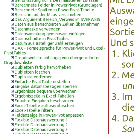
Bei Erfassung nur 2 Dezimalstellen zulassen
Berechnete Felder in PowerPivot (Grundlagen)
Auswa
Berechnete Spalten in PowerPivot-Tabelle
Bereiche mit der Maus verschieben
einge
Das Argument Bereich_Verweis im SVERWEIS
Daten aus benachbarten Zellen übernehmen
Datenmaske verwenden
Sorti
Datensammlung gemeinsam einfügen
Datenschnitte in PivotTables
Und s
Datum aus 8stelliger Zahl erzeugen
DAX - Formelsprache für PowerPivot und Excel-
Kl
PivotTables
Dropdownliste abhängig von übergeordneter
so
Dropdownliste
Dubletten farbig hervorheben
Dubletten löschen
Me
Duplikate entfernen
Einfache PivotTable erstellen
und
Eingabe datumsbezogen sperren
Ergebnisse bequem überwachen
Im
Ergebniszeile in Excel-Tabellen
Erlaubte Eingaben beschränken
di
Excel-Tabelle auflösen/löschen
Excel-Tabelle filtern
Feldanzeige in PowerPivot anpassen
Da
Flexible Datenauswertung 1
Flexible Datenauswertung 2
So
Flexible Datenauswertung 3