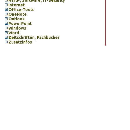
Hard-, Software, IT-Security
Internet
Office-Tools
OneNote
Outlook
PowerPoint
Windows
Word
Zeitschriften, Fachbücher
Zusatzinfos