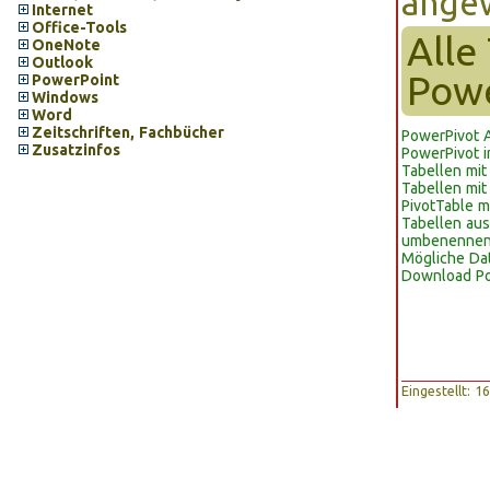
ange
Internet
Office-Tools
Alle
OneNote
Outlook
Powe
PowerPoint
Windows
Word
Zeitschriften, Fachbücher
PowerPivot 
Zusatzinfos
PowerPivot i
Tabellen mit
Tabellen mit
PivotTable m
Tabellen aus
umbenenne
Mögliche Da
Download Po
Eingestellt: 