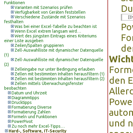
Funktionen
Du
Varianten mit Szenarios prüfen
Verfügbarkeit von Geräten feststellen
Verschiedene Zustände mit Szenarios
festhalten
Po
Was bei einer Excel-Tabelle zu beachten ist
Wenn Excel extrem langsam wird…
Fo
Wert des jüngsten Eintrags eines Kriteriums
einer Liste ausgeben
Zeilen/Spalten gruppieren
de
Zell-Auswahlliste mit dynamischer Datenquelle
(1)
Wicht
Zell-Auswahlliste mit dynamischer Datenquelle
(2)
Forme
Zelleingabe nur unter Bedingung erlauben
Zellen mit bestimmten Inhalten herausfiltern (1)
den E
Zellen mit bestimmten Inhalten herausfiltern (2)
Zellen mittels Überwachungsfenster
beobachten
Aller
Datum und Uhrzeit
Diagrammtipps
Power
Drucktipps
Formatierung Diverse
autom
Formatierung Zahlen
Formeln und Funktionen
und n
PowerPivot
Zu noch mehr Excel-Tipps…
Hard-, Software, IT-Security