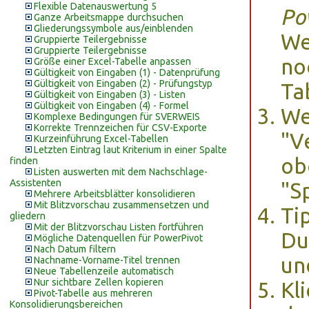
Flexible Datenauswertung 5
Po
Ganze Arbeitsmappe durchsuchen
Gliederungssymbole aus/einblenden
We
Gruppierte Teilergebnisse
Gruppierte Teilergebnisse
no
Größe einer Excel-Tabelle anpassen
Gültigkeit von Eingaben (1) - Datenprüfung
Gültigkeit von Eingaben (2) - Prüfungstyp
Ta
Gültigkeit von Eingaben (3) - Listen
Gültigkeit von Eingaben (4) - Formel
We
Komplexe Bedingungen für SVERWEIS
Korrekte Trennzeichen für CSV-Exporte
"V
Kurzeinführung Excel-Tabellen
Letzten Eintrag laut Kriterium in einer Spalte
ob
finden
Listen auswerten mit dem Nachschlage-
Assistenten
"S
Mehrere Arbeitsblätter konsolidieren
Mit Blitzvorschau zusammensetzen und
Ti
gliedern
Mit der Blitzvorschau Listen fortführen
Du
Mögliche Datenquellen für PowerPivot
Nach Datum filtern
un
Nachname-Vorname-Titel trennen
Neue Tabellenzeile automatisch
Nur sichtbare Zellen kopieren
Kli
Pivot-Tabelle aus mehreren
Konsolidierungsbereichen