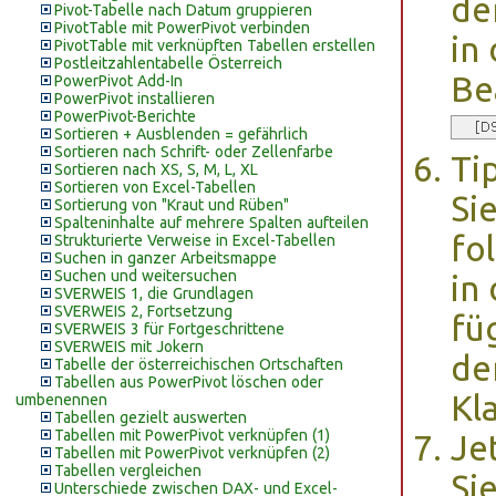
de
Pivot-Tabelle nach Datum gruppieren
PivotTable mit PowerPivot verbinden
in
PivotTable mit verknüpften Tabellen erstellen
Postleitzahlentabelle Österreich
Be
PowerPivot Add-In
PowerPivot installieren
PowerPivot-Berichte
Sortieren + Ausblenden = gefährlich
Sortieren nach Schrift- oder Zellenfarbe
Ti
Sortieren nach XS, S, M, L, XL
Sortieren von Excel-Tabellen
Si
Sortierung von "Kraut und Rüben"
Spalteninhalte auf mehrere Spalten aufteilen
fo
Strukturierte Verweise in Excel-Tabellen
Suchen in ganzer Arbeitsmappe
Suchen und weitersuchen
in
SVERWEIS 1, die Grundlagen
SVERWEIS 2, Fortsetzung
fü
SVERWEIS 3 für Fortgeschrittene
SVERWEIS mit Jokern
de
Tabelle der österreichischen Ortschaften
Tabellen aus PowerPivot löschen oder
Kl
umbenennen
Tabellen gezielt auswerten
Tabellen mit PowerPivot verknüpfen (1)
Je
Tabellen mit PowerPivot verknüpfen (2)
Tabellen vergleichen
Si
Unterschiede zwischen DAX- und Excel-