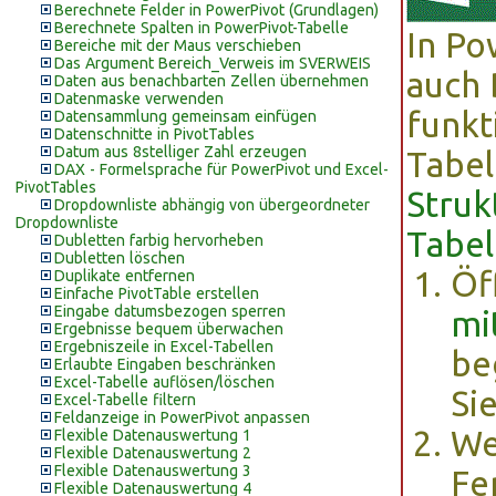
Berechnete Felder in PowerPivot (Grundlagen)
Berechnete Spalten in PowerPivot-Tabelle
In Po
Bereiche mit der Maus verschieben
Das Argument Bereich_Verweis im SVERWEIS
auch 
Daten aus benachbarten Zellen übernehmen
Datenmaske verwenden
funkt
Datensammlung gemeinsam einfügen
Datenschnitte in PivotTables
Datum aus 8stelliger Zahl erzeugen
Tabel
DAX - Formelsprache für PowerPivot und Excel-
PivotTables
Struk
Dropdownliste abhängig von übergeordneter
Dropdownliste
Tabel
Dubletten farbig hervorheben
Dubletten löschen
Öf
Duplikate entfernen
Einfache PivotTable erstellen
Eingabe datumsbezogen sperren
mi
Ergebnisse bequem überwachen
Ergebniszeile in Excel-Tabellen
be
Erlaubte Eingaben beschränken
Excel-Tabelle auflösen/löschen
Si
Excel-Tabelle filtern
Feldanzeige in PowerPivot anpassen
We
Flexible Datenauswertung 1
Flexible Datenauswertung 2
Flexible Datenauswertung 3
Fe
Flexible Datenauswertung 4