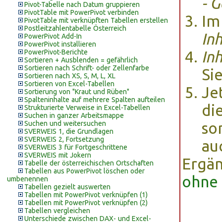
- 
Pivot-Tabelle nach Datum gruppieren
PivotTable mit PowerPivot verbinden
Im
PivotTable mit verknüpften Tabellen erstellen
Postleitzahlentabelle Österreich
In
PowerPivot Add-In
PowerPivot installieren
PowerPivot-Berichte
In
Sortieren + Ausblenden = gefährlich
Sortieren nach Schrift- oder Zellenfarbe
Si
Sortieren nach XS, S, M, L, XL
Sortieren von Excel-Tabellen
Je
Sortierung von "Kraut und Rüben"
Spalteninhalte auf mehrere Spalten aufteilen
di
Strukturierte Verweise in Excel-Tabellen
Suchen in ganzer Arbeitsmappe
Suchen und weitersuchen
so
SVERWEIS 1, die Grundlagen
SVERWEIS 2, Fortsetzung
au
SVERWEIS 3 für Fortgeschrittene
SVERWEIS mit Jokern
Ergän
Tabelle der österreichischen Ortschaften
Tabellen aus PowerPivot löschen oder
ohne 
umbenennen
Tabellen gezielt auswerten
Tabellen mit PowerPivot verknüpfen (1)
Tabellen mit PowerPivot verknüpfen (2)
Tabellen vergleichen
Unterschiede zwischen DAX- und Excel-