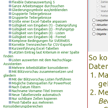
Flexible Datenauswertung 5
Ganze Arbeitsmappe durchsuchen
Gliederungssymbole aus/einblenden
Gruppierte Teilergebnisse
Gruppierte Teilergebnisse
Größe einer Excel-Tabelle anpassen
Gültigkeit von Eingaben (1) - Datenprüfung
Gültigkeit von Eingaben (2) - Prüfungstyp
Gültigkeit von Eingaben (3) - Listen
Gültigkeit von Eingaben (4) - Formel
Komplexe Bedingungen für SVERWEIS
Korrekte Trennzeichen für CSV-Exporte
Kurzeinführung Excel-Tabellen
Letzten Eintrag laut Kriterium in einer Spalte
So ko
finden
Listen auswerten mit dem Nachschlage-
Assistenten
Daten
Mehrere Arbeitsblätter konsolidieren
Mit Blitzvorschau zusammensetzen und
Ma
gliedern
Mit der Blitzvorschau Listen fortführen
ge
Mögliche Datenquellen für PowerPivot
Nach Datum filtern
Me
Nachname-Vorname-Titel trennen
Neue Tabellenzeile automatisch
Nur sichtbare Zellen kopieren
Be
Pivot-Tabelle aus mehreren
Konsolidierungsbereichen