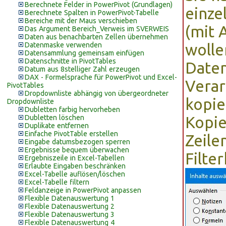
Berechnete Felder in PowerPivot (Grundlagen)
einze
Berechnete Spalten in PowerPivot-Tabelle
Bereiche mit der Maus verschieben
(mit 
Das Argument Bereich_Verweis im SVERWEIS
Daten aus benachbarten Zellen übernehmen
Datenmaske verwenden
wolle
Datensammlung gemeinsam einfügen
Datenschnitte in PivotTables
Daten
Datum aus 8stelliger Zahl erzeugen
DAX - Formelsprache für PowerPivot und Excel-
Verar
PivotTables
Dropdownliste abhängig von übergeordneter
kopie
Dropdownliste
Dubletten farbig hervorheben
Dubletten löschen
Kopie
Duplikate entfernen
Einfache PivotTable erstellen
Zeile
Eingabe datumsbezogen sperren
Ergebnisse bequem überwachen
Filte
Ergebniszeile in Excel-Tabellen
Erlaubte Eingaben beschränken
Excel-Tabelle auflösen/löschen
Excel-Tabelle filtern
Feldanzeige in PowerPivot anpassen
Flexible Datenauswertung 1
Flexible Datenauswertung 2
Flexible Datenauswertung 3
Flexible Datenauswertung 4