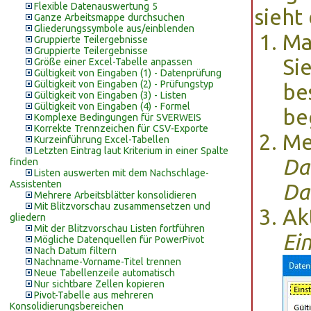
Flexible Datenauswertung 5
sieht 
Ganze Arbeitsmappe durchsuchen
Gliederungssymbole aus/einblenden
Ma
Gruppierte Teilergebnisse
Gruppierte Teilergebnisse
Si
Größe einer Excel-Tabelle anpassen
Gültigkeit von Eingaben (1) - Datenprüfung
Gültigkeit von Eingaben (2) - Prüfungstyp
be
Gültigkeit von Eingaben (3) - Listen
Gültigkeit von Eingaben (4) - Formel
be
Komplexe Bedingungen für SVERWEIS
Korrekte Trennzeichen für CSV-Exporte
Me
Kurzeinführung Excel-Tabellen
Letzten Eintrag laut Kriterium in einer Spalte
Da
finden
Listen auswerten mit dem Nachschlage-
Assistenten
Da
Mehrere Arbeitsblätter konsolidieren
Mit Blitzvorschau zusammensetzen und
Ak
gliedern
Mit der Blitzvorschau Listen fortführen
Ei
Mögliche Datenquellen für PowerPivot
Nach Datum filtern
Nachname-Vorname-Titel trennen
Neue Tabellenzeile automatisch
Nur sichtbare Zellen kopieren
Pivot-Tabelle aus mehreren
Konsolidierungsbereichen