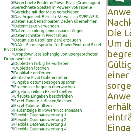
Berechnete Felder in PowerPivot (Grundlagen)
Berechnete Spalten in PowerPivot-Tabelle
Anwen
Bereiche mit der Maus verschieben
Das Argument Bereich_Verweis im SVERWEIS
Nachk
Daten aus benachbarten Zellen übernehmen
Datenmaske verwenden
Die L
Datensammlung gemeinsam einfügen
Datenschnitte in PivotTables
Datum aus 8stelliger Zahl erzeugen
Um d
DAX - Formelsprache für PowerPivot und Excel-
PivotTables
begre
Dropdownliste abhängig von übergeordneter
Dropdownliste
Gülti
Dubletten farbig hervorheben
Dubletten löschen
einer
Duplikate entfernen
Einfache PivotTable erstellen
Eingabe datumsbezogen sperren
sorge
Ergebnisse bequem überwachen
Ergebniszeile in Excel-Tabellen
Anwe
Erlaubte Eingaben beschränken
Excel-Tabelle auflösen/löschen
erhält
Excel-Tabelle filtern
Feldanzeige in PowerPivot anpassen
eintr
Flexible Datenauswertung 1
Flexible Datenauswertung 2
Flexible Datenauswertung 3
Einga
Flexible Datenauswertung 4