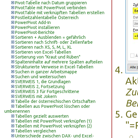
Pivot-Tabelle nach Datum gruppieren
PivotTable mit PowerPivot verbinden
PivotTable mit verknüpften Tabellen erstellen
Postleitzahlentabelle Österreich
PowerPivot Add-In
PowerPivot installieren
PowerPivot-Berichte
Sortieren + Ausblenden = gefährlich
Sortieren nach Schrift- oder Zellenfarbe
Sortieren nach XS, S, M, L, XL
Sortieren von Excel-Tabellen
Sortierung von "Kraut und Rüben"
Spalteninhalte auf mehrere Spalten aufteilen
Strukturierte Verweise in Excel-Tabellen
Suchen in ganzer Arbeitsmappe
Suchen und weitersuchen
Ak
SVERWEIS 1, die Grundlagen
SVERWEIS 2, Fortsetzung
Zu
SVERWEIS 3 für Fortgeschrittene
SVERWEIS mit Jokern
Be
Tabelle der österreichischen Ortschaften
Tabellen aus PowerPivot löschen oder
umbenennen
Ge
Tabellen gezielt auswerten
Tabellen mit PowerPivot verknüpfen (1)
"=
Tabellen mit PowerPivot verknüpfen (2)
Tabellen vergleichen
Unterschiede zwischen DAX- und Excel-