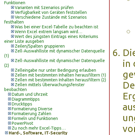
Funktionen
Varianten mit Szenarios prüfen
Verfügbarkeit von Geräten feststellen
Verschiedene Zustände mit Szenarios
festhalten
Was bei einer Excel-Tabelle zu beachten ist
Wenn Excel extrem langsam wird…
Wert des jüngsten Eintrags eines Kriteriums
einer Liste ausgeben
Zeilen/Spalten gruppieren
Di
Zell-Auswahlliste mit dynamischer Datenquelle
(1)
Zell-Auswahlliste mit dynamischer Datenquelle
in
(2)
Zelleingabe nur unter Bedingung erlauben
ge
Zellen mit bestimmten Inhalten herausfiltern (1)
Zellen mit bestimmten Inhalten herausfiltern (2)
De
Zellen mittels Überwachungsfenster
beobachten
Er
Datum und Uhrzeit
Diagrammtipps
Drucktipps
aus
Formatierung Diverse
Formatierung Zahlen
un
Formeln und Funktionen
PowerPivot
vo
Zu noch mehr Excel-Tipps…
Hard-, Software, IT-Security