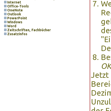
We
Internet
Office-Tools
OneNote
Re
Outlook
PowerPoint
ge
Windows
Word
de
Zeitschriften, Fachbücher
Zusatzinfos
"E
De
Be
O
Jetzt
Berei
Dezim
Unzul
der F