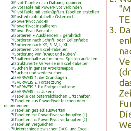
Pivot-Tabelle nach Datum gruppieren
"M
PivotTable mit PowerPivot verbinden
PivotTable mit verknüpften Tabellen erstellen
Postleitzahlentabelle Österreich
TE
PowerPivot Add-In
PowerPivot installieren
Da
PowerPivot-Berichte
Sortieren + Ausblenden = gefährlich
en
Sortieren nach Schrift- oder Zellenfarbe
Sortieren nach XS, S, M, L, XL
na
Sortieren von Excel-Tabellen
Sortierung von "Kraut und Rüben"
Spalteninhalte auf mehrere Spalten aufteilen
Ve
Strukturierte Verweise in Excel-Tabellen
Suchen in ganzer Arbeitsmappe
(d
Suchen und weitersuchen
SVERWEIS 1, die Grundlagen
da
SVERWEIS 2, Fortsetzung
SVERWEIS 3 für Fortgeschrittene
Ze
SVERWEIS mit Jokern
Tabelle der österreichischen Ortschaften
Tabellen aus PowerPivot löschen oder
Fu
umbenennen
Tabellen gezielt auswerten
Di
Tabellen mit PowerPivot verknüpfen (1)
Tabellen mit PowerPivot verknüpfen (2)
We
Tabellen vergleichen
Unterschiede zwischen DAX- und Excel-