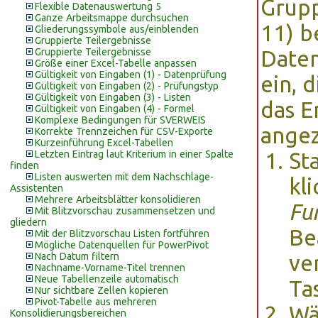
Grupp
Flexible Datenauswertung 5
Ganze Arbeitsmappe durchsuchen
11) b
Gliederungssymbole aus/einblenden
Gruppierte Teilergebnisse
Gruppierte Teilergebnisse
Daten
Größe einer Excel-Tabelle anpassen
Gültigkeit von Eingaben (1) - Datenprüfung
ein, d
Gültigkeit von Eingaben (2) - Prüfungstyp
Gültigkeit von Eingaben (3) - Listen
das E
Gültigkeit von Eingaben (4) - Formel
Komplexe Bedingungen für SVERWEIS
angez
Korrekte Trennzeichen für CSV-Exporte
Kurzeinführung Excel-Tabellen
Letzten Eintrag laut Kriterium in einer Spalte
St
finden
Listen auswerten mit dem Nachschlage-
kl
Assistenten
Mehrere Arbeitsblätter konsolidieren
Fu
Mit Blitzvorschau zusammensetzen und
gliedern
Be
Mit der Blitzvorschau Listen fortführen
Mögliche Datenquellen für PowerPivot
Nach Datum filtern
ve
Nachname-Vorname-Titel trennen
Neue Tabellenzeile automatisch
Ta
Nur sichtbare Zellen kopieren
Pivot-Tabelle aus mehreren
Wä
Konsolidierungsbereichen