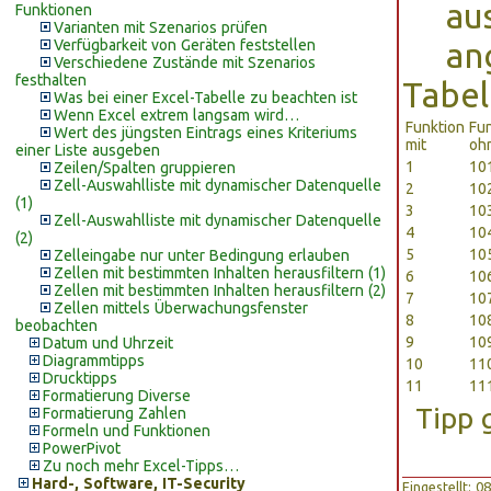
au
Funktionen
Varianten mit Szenarios prüfen
Verfügbarkeit von Geräten feststellen
an
Verschiedene Zustände mit Szenarios
festhalten
Tabel
Was bei einer Excel-Tabelle zu beachten ist
Wenn Excel extrem langsam wird…
Funktion
Fu
Wert des jüngsten Eintrags eines Kriteriums
mit
oh
einer Liste ausgeben
1
10
Zeilen/Spalten gruppieren
Zell-Auswahlliste mit dynamischer Datenquelle
2
10
(1)
3
10
Zell-Auswahlliste mit dynamischer Datenquelle
4
10
(2)
5
10
Zelleingabe nur unter Bedingung erlauben
Zellen mit bestimmten Inhalten herausfiltern (1)
6
10
Zellen mit bestimmten Inhalten herausfiltern (2)
7
10
Zellen mittels Überwachungsfenster
8
10
beobachten
9
10
Datum und Uhrzeit
Diagrammtipps
10
11
Drucktipps
11
11
Formatierung Diverse
Tipp 
Formatierung Zahlen
Formeln und Funktionen
PowerPivot
Zu noch mehr Excel-Tipps…
Hard-, Software, IT-Security
Eingestellt: 