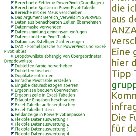
Berechnete Felder in PowerPivot (Grundlagen)
die i
Berechnete Spalten in PowerPivot-Tabelle
Bereiche mit der Maus verschieben
aus d
Das Argument Bereich_Verweis im SVERWEIS
Daten aus benachbarten Zellen übernehmen
Datenmaske verwenden
ANZA
Datensammlung gemeinsam einfügen
Datenschnitte in PivotTables
versc
Datum aus 8stelliger Zahl erzeugen
DAX - Formelsprache für PowerPivot und Excel-
Eine 
PivotTables
Dropdownliste abhängig von übergeordneter
hier 
Dropdownliste
Dubletten farbig hervorheben
Dubletten löschen
Tipp
Duplikate entfernen
Einfache PivotTable erstellen
grupp
Eingabe datumsbezogen sperren
Ergebnisse bequem überwachen
Kommt
Ergebniszeile in Excel-Tabellen
Erlaubte Eingaben beschränken
infra
Excel-Tabelle auflösen/löschen
Excel-Tabelle filtern
Feldanzeige in PowerPivot anpassen
Die F
Flexible Datenauswertung 1
Flexible Datenauswertung 2
für 
Flexible Datenauswertung 3
Flexible Datenauswertung 4