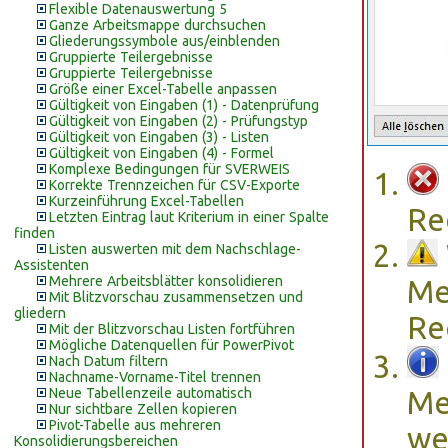
Flexible Datenauswertung 5
Ganze Arbeitsmappe durchsuchen
Gliederungssymbole aus/einblenden
Gruppierte Teilergebnisse
Gruppierte Teilergebnisse
Größe einer Excel-Tabelle anpassen
Gültigkeit von Eingaben (1) - Datenprüfung
Gültigkeit von Eingaben (2) - Prüfungstyp
Gültigkeit von Eingaben (3) - Listen
Gültigkeit von Eingaben (4) - Formel
Komplexe Bedingungen für SVERWEIS
Korrekte Trennzeichen für CSV-Exporte
Kurzeinführung Excel-Tabellen
Re
Letzten Eintrag laut Kriterium in einer Spalte
finden
Listen auswerten mit dem Nachschlage-
Assistenten
Mehrere Arbeitsblätter konsolidieren
Me
Mit Blitzvorschau zusammensetzen und
gliedern
Re
Mit der Blitzvorschau Listen fortführen
Mögliche Datenquellen für PowerPivot
Nach Datum filtern
Nachname-Vorname-Titel trennen
Neue Tabellenzeile automatisch
Me
Nur sichtbare Zellen kopieren
Pivot-Tabelle aus mehreren
we
Konsolidierungsbereichen