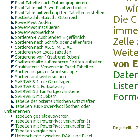
Pivot-Tabelle nach Datum gruppieren
wi
PivotTable mit PowerPivot verbinden
PivotTable mit verknüpften Tabellen erstellen
Die G
Postleitzahlentabelle Österreich
PowerPivot Add-In
PowerPivot installieren
immer
PowerPivot-Berichte
Sortieren + Ausblenden = gefährlich
Zelle
Sortieren nach Schrift- oder Zellenfarbe
Sortieren nach XS, S, M, L, XL
Weit
Sortieren von Excel-Tabellen
Sortierung von "Kraut und Rüben"
von 
Spalteninhalte auf mehrere Spalten aufteilen
Strukturierte Verweise in Excel-Tabellen
Suchen in ganzer Arbeitsmappe
Date
Suchen und weitersuchen
SVERWEIS 1, die Grundlagen
Liste
SVERWEIS 2, Fortsetzung
SVERWEIS 3 für Fortgeschrittene
Form
SVERWEIS mit Jokern
Tabelle der österreichischen Ortschaften
Tabellen aus PowerPivot löschen oder
umbenennen
Tabellen gezielt auswerten
Tabellen mit PowerPivot verknüpfen (1)
Tabellen mit PowerPivot verknüpfen (2)
Eingestellt: 
Tabellen vergleichen
Unterschiede zwischen DAX- und Excel-