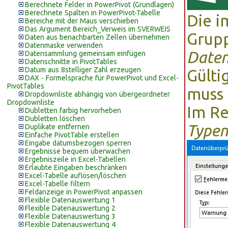
Berechnete Felder in PowerPivot (Grundlagen)
Berechnete Spalten in PowerPivot-Tabelle
Die 
Bereiche mit der Maus verschieben
Das Argument Bereich_Verweis im SVERWEIS
Grup
Daten aus benachbarten Zellen übernehmen
Datenmaske verwenden
Daten
Datensammlung gemeinsam einfügen
Datenschnitte in PivotTables
Datum aus 8stelliger Zahl erzeugen
Gülti
DAX - Formelsprache für PowerPivot und Excel-
PivotTables
muss 
Dropdownliste abhängig von übergeordneter
Dropdownliste
Im Re
Dubletten farbig hervorheben
Dubletten löschen
Typen
Duplikate entfernen
Einfache PivotTable erstellen
Eingabe datumsbezogen sperren
Ergebnisse bequem überwachen
Ergebniszeile in Excel-Tabellen
Erlaubte Eingaben beschränken
Excel-Tabelle auflösen/löschen
Excel-Tabelle filtern
Feldanzeige in PowerPivot anpassen
Flexible Datenauswertung 1
Flexible Datenauswertung 2
Flexible Datenauswertung 3
Flexible Datenauswertung 4