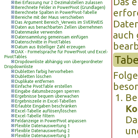
Das e
Bei Erfassung nur 2 Dezimalstellen zulassen
Berechnete Felder in PowerPivot (Grundlagen)
erfor
Berechnete Spalten in PowerPivot-Tabelle
Bereiche mit der Maus verschieben
Daten
Das Argument Bereich_Verweis im SVERWEIS
Daten aus benachbarten Zellen übernehmen
Datenmaske verwenden
auch 
Datensammlung gemeinsam einfügen
Datenschnitte in PivotTables
bearb
Datum aus 8stelliger Zahl erzeugen
DAX - Formelsprache für PowerPivot und Excel-
Tabe
PivotTables
Dropdownliste abhängig von übergeordneter
Dropdownliste
Dubletten farbig hervorheben
Folge
Dubletten löschen
Duplikate entfernen
beson
Einfache PivotTable erstellen
Eingabe datumsbezogen sperren
Be
Ergebnisse bequem überwachen
Ergebniszeile in Excel-Tabellen
Ko
Erlaubte Eingaben beschränken
Excel-Tabelle auflösen/löschen
Excel-Tabelle filtern
Da
Feldanzeige in PowerPivot anpassen
Flexible Datenauswertung 1
un
Flexible Datenauswertung 2
Flexible Datenauswertung 3