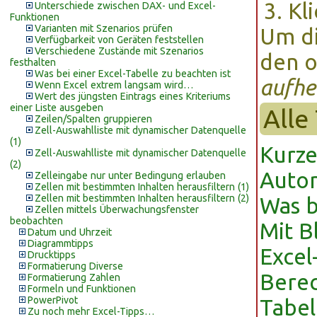
Kl
Unterschiede zwischen DAX- und Excel-
Funktionen
Varianten mit Szenarios prüfen
Um di
Verfügbarkeit von Geräten feststellen
Verschiedene Zustände mit Szenarios
den o
festhalten
Was bei einer Excel-Tabelle zu beachten ist
aufhe
Wenn Excel extrem langsam wird…
Wert des jüngsten Eintrags eines Kriteriums
einer Liste ausgeben
Alle
Zeilen/Spalten gruppieren
Zell-Auswahlliste mit dynamischer Datenquelle
(1)
Kurze
Zell-Auswahlliste mit dynamischer Datenquelle
(2)
Autom
Zelleingabe nur unter Bedingung erlauben
Zellen mit bestimmten Inhalten herausfiltern (1)
Zellen mit bestimmten Inhalten herausfiltern (2)
Was b
Zellen mittels Überwachungsfenster
beobachten
Mit B
Datum und Uhrzeit
Diagrammtipps
Excel
Drucktipps
Formatierung Diverse
Berec
Formatierung Zahlen
Formeln und Funktionen
PowerPivot
Tabel
Zu noch mehr Excel-Tipps…