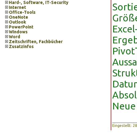
Hard-, Software, IT-Security
Sorti
Internet
Office-Tools
Größe
OneNote
Outlook
Excel
PowerPoint
Windows
Word
Ergeb
Zeitschriften, Fachbücher
Zusatzinfos
Pivot
Aussa
Struk
Datum
Absol
Neue 
Eingestellt: 