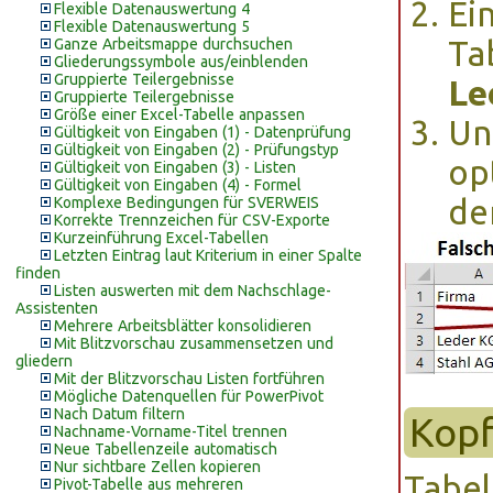
Ei
Flexible Datenauswertung 4
Flexible Datenauswertung 5
Ta
Ganze Arbeitsmappe durchsuchen
Gliederungssymbole aus/einblenden
Gruppierte Teilergebnisse
Le
Gruppierte Teilergebnisse
Größe einer Excel-Tabelle anpassen
Un
Gültigkeit von Eingaben (1) - Datenprüfung
Gültigkeit von Eingaben (2) - Prüfungstyp
op
Gültigkeit von Eingaben (3) - Listen
Gültigkeit von Eingaben (4) - Formel
de
Komplexe Bedingungen für SVERWEIS
Korrekte Trennzeichen für CSV-Exporte
Kurzeinführung Excel-Tabellen
Letzten Eintrag laut Kriterium in einer Spalte
finden
Listen auswerten mit dem Nachschlage-
Assistenten
Mehrere Arbeitsblätter konsolidieren
Mit Blitzvorschau zusammensetzen und
gliedern
Mit der Blitzvorschau Listen fortführen
Mögliche Datenquellen für PowerPivot
Nach Datum filtern
Kopf
Nachname-Vorname-Titel trennen
Neue Tabellenzeile automatisch
Nur sichtbare Zellen kopieren
Tabel
Pivot-Tabelle aus mehreren