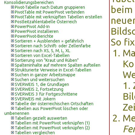
Konsolidierungsbereichen
beim 
Pivot-Tabelle nach Datum gruppieren
PivotTable mit PowerPivot verbinden
PivotTable mit verknüpften Tabellen erstellen
neuen
Postleitzahlentabelle Österreich
PowerPivot Add-In
Bilds
PowerPivot installieren
PowerPivot-Berichte
So fi
Sortieren + Ausblenden = gefährlich
Sortieren nach Schrift- oder Zellenfarbe
Ma
Sortieren nach XS, S, M, L, XL
Sortieren von Excel-Tabellen
Sortierung von "Kraut und Rüben"
Ko
Spalteninhalte auf mehrere Spalten aufteilen
Strukturierte Verweise in Excel-Tabellen
We
Suchen in ganzer Arbeitsmappe
Suchen und weitersuchen
1. 
SVERWEIS 1, die Grundlagen
SVERWEIS 2, Fortsetzung
Bil
SVERWEIS 3 für Fortgeschrittene
SVERWEIS mit Jokern
Tabelle der österreichischen Ortschaften
Zei
Tabellen aus PowerPivot löschen oder
umbenennen
Me
Tabellen gezielt auswerten
Tabellen mit PowerPivot verknüpfen (1)
Fen
Tabellen mit PowerPivot verknüpfen (2)
Tabellen vergleichen