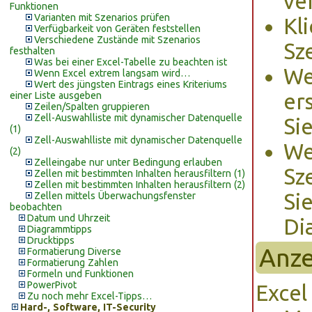
ve
Funktionen
Varianten mit Szenarios prüfen
Kl
Verfügbarkeit von Geräten feststellen
Verschiedene Zustände mit Szenarios
Sz
festhalten
Was bei einer Excel-Tabelle zu beachten ist
We
Wenn Excel extrem langsam wird…
Wert des jüngsten Eintrags eines Kriteriums
er
einer Liste ausgeben
Zeilen/Spalten gruppieren
Zell-Auswahlliste mit dynamischer Datenquelle
Si
(1)
Zell-Auswahlliste mit dynamischer Datenquelle
We
(2)
Zelleingabe nur unter Bedingung erlauben
Sz
Zellen mit bestimmten Inhalten herausfiltern (1)
Zellen mit bestimmten Inhalten herausfiltern (2)
Si
Zellen mittels Überwachungsfenster
beobachten
Datum und Uhrzeit
Di
Diagrammtipps
Drucktipps
Anze
Formatierung Diverse
Formatierung Zahlen
Formeln und Funktionen
PowerPivot
Excel
Zu noch mehr Excel-Tipps…
Hard-, Software, IT-Security