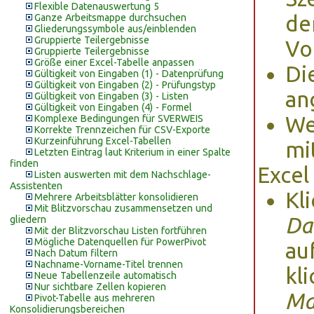
Flexible Datenauswertung 5
de
Ganze Arbeitsmappe durchsuchen
Gliederungssymbole aus/einblenden
Gruppierte Teilergebnisse
Vo
Gruppierte Teilergebnisse
Größe einer Excel-Tabelle anpassen
Di
Gültigkeit von Eingaben (1) - Datenprüfung
Gültigkeit von Eingaben (2) - Prüfungstyp
an
Gültigkeit von Eingaben (3) - Listen
Gültigkeit von Eingaben (4) - Formel
We
Komplexe Bedingungen für SVERWEIS
Korrekte Trennzeichen für CSV-Exporte
Kurzeinführung Excel-Tabellen
mi
Letzten Eintrag laut Kriterium in einer Spalte
finden
Excel
Listen auswerten mit dem Nachschlage-
Assistenten
Kl
Mehrere Arbeitsblätter konsolidieren
Mit Blitzvorschau zusammensetzen und
Da
gliedern
Mit der Blitzvorschau Listen fortführen
Mögliche Datenquellen für PowerPivot
au
Nach Datum filtern
Nachname-Vorname-Titel trennen
kl
Neue Tabellenzeile automatisch
Nur sichtbare Zellen kopieren
Ma
Pivot-Tabelle aus mehreren
Konsolidierungsbereichen