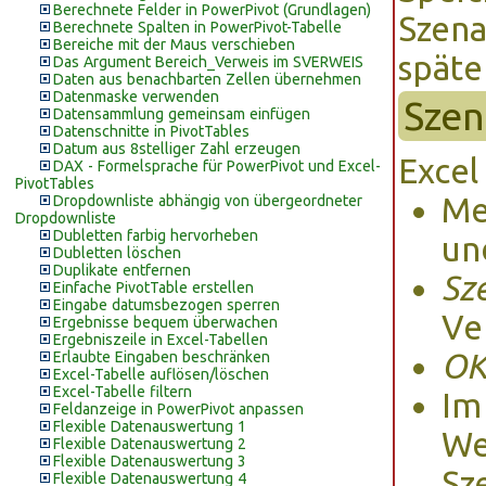
Berechnete Felder in PowerPivot (Grundlagen)
Szena
Berechnete Spalten in PowerPivot-Tabelle
Bereiche mit der Maus verschieben
späte
Das Argument Bereich_Verweis im SVERWEIS
Daten aus benachbarten Zellen übernehmen
Datenmaske verwenden
Szen
Datensammlung gemeinsam einfügen
Datenschnitte in PivotTables
Datum aus 8stelliger Zahl erzeugen
Excel
DAX - Formelsprache für PowerPivot und Excel-
PivotTables
M
Dropdownliste abhängig von übergeordneter
Dropdownliste
Dubletten farbig hervorheben
un
Dubletten löschen
Duplikate entfernen
Sz
Einfache PivotTable erstellen
Eingabe datumsbezogen sperren
Ve
Ergebnisse bequem überwachen
Ergebniszeile in Excel-Tabellen
O
Erlaubte Eingaben beschränken
Excel-Tabelle auflösen/löschen
Excel-Tabelle filtern
Im
Feldanzeige in PowerPivot anpassen
Flexible Datenauswertung 1
We
Flexible Datenauswertung 2
Flexible Datenauswertung 3
Sz
Flexible Datenauswertung 4