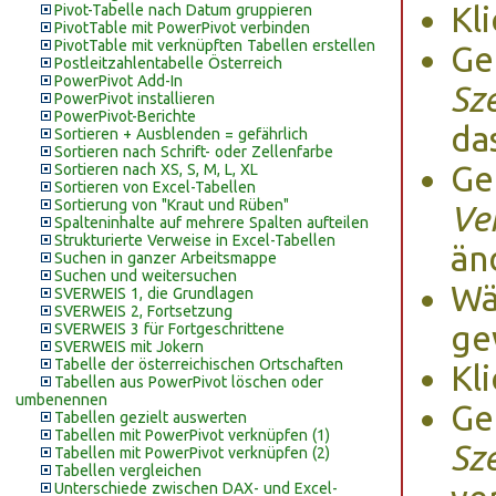
Kl
Pivot-Tabelle nach Datum gruppieren
PivotTable mit PowerPivot verbinden
PivotTable mit verknüpften Tabellen erstellen
Ge
Postleitzahlentabelle Österreich
PowerPivot Add-In
Sz
PowerPivot installieren
PowerPivot-Berichte
da
Sortieren + Ausblenden = gefährlich
Sortieren nach Schrift- oder Zellenfarbe
Ge
Sortieren nach XS, S, M, L, XL
Sortieren von Excel-Tabellen
Sortierung von "Kraut und Rüben"
Ve
Spalteninhalte auf mehrere Spalten aufteilen
Strukturierte Verweise in Excel-Tabellen
än
Suchen in ganzer Arbeitsmappe
Suchen und weitersuchen
Wä
SVERWEIS 1, die Grundlagen
SVERWEIS 2, Fortsetzung
ge
SVERWEIS 3 für Fortgeschrittene
SVERWEIS mit Jokern
Tabelle der österreichischen Ortschaften
Kl
Tabellen aus PowerPivot löschen oder
umbenennen
Ge
Tabellen gezielt auswerten
Tabellen mit PowerPivot verknüpfen (1)
Sz
Tabellen mit PowerPivot verknüpfen (2)
Tabellen vergleichen
Unterschiede zwischen DAX- und Excel-