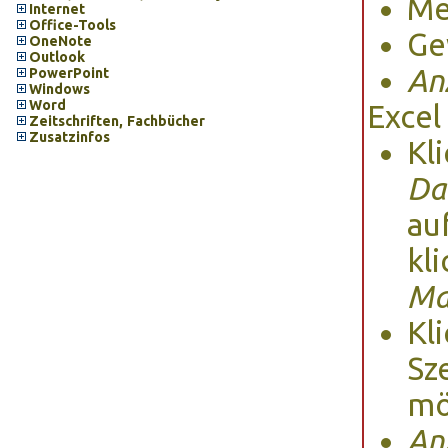
M
Internet
Office-Tools
Ge
OneNote
Outlook
An
PowerPoint
Windows
Word
Excel
Zeitschriften, Fachbücher
Zusatzinfos
Kl
Da
au
kl
Ma
Kl
Sz
mö
An