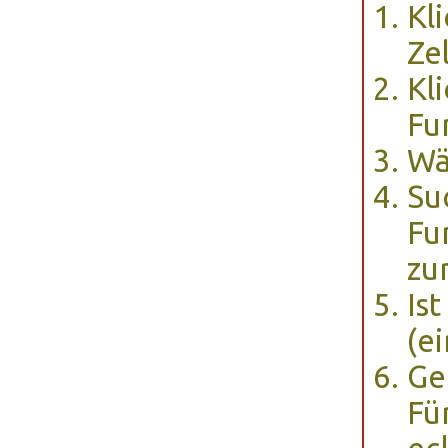
Kl
Zel
Kl
Fu
Wä
Su
Fu
zu
Is
(e
Ge
Fü