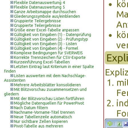
kö
Flexible Datenauswertung 4
Flexible Datenauswertung 5
Ma
Ganze Arbeitsmappe durchsuchen
Gliederungssymbole aus/einblenden
Gruppierte Teilergebnisse
An
Gruppierte Teilergebnisse
Größe einer Excel-Tabelle anpassen
kö
Gültigkeit von Eingaben (1) - Datenprüfung
Gültigkeit von Eingaben (2) - Prüfungstyp
ve
Gültigkeit von Eingaben (3) - Listen
Gültigkeit von Eingaben (4) - Formel
Komplexe Bedingungen für SVERWEIS
Expl
Korrekte Trennzeichen für CSV-Exporte
Kurzeinführung Excel-Tabellen
Letzten Eintrag laut Kriterium in einer Spalte
Expli
finden
Listen auswerten mit dem Nachschlage-
mi
Assistenten
Mehrere Arbeitsblätter konsolidieren
Mit Blitzvorschau zusammensetzen und
Fe
gliedern
Mit der Blitzvorschau Listen fortführen
in
Mögliche Datenquellen für PowerPivot
Nach Datum filtern
Fo
Nachname-Vorname-Titel trennen
Neue Tabellenzeile automatisch
Nur sichtbare Zellen kopieren
Pivot-Tabelle aus mehreren