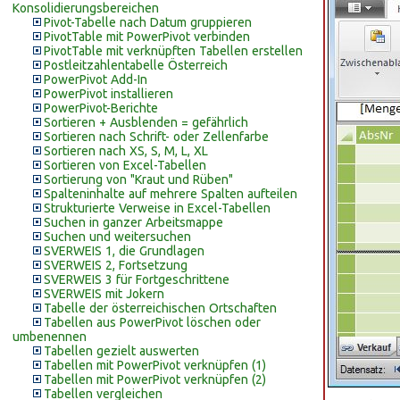
Konsolidierungsbereichen
Pivot-Tabelle nach Datum gruppieren
PivotTable mit PowerPivot verbinden
PivotTable mit verknüpften Tabellen erstellen
Postleitzahlentabelle Österreich
PowerPivot Add-In
PowerPivot installieren
PowerPivot-Berichte
Sortieren + Ausblenden = gefährlich
Sortieren nach Schrift- oder Zellenfarbe
Sortieren nach XS, S, M, L, XL
Sortieren von Excel-Tabellen
Sortierung von "Kraut und Rüben"
Spalteninhalte auf mehrere Spalten aufteilen
Strukturierte Verweise in Excel-Tabellen
Suchen in ganzer Arbeitsmappe
Suchen und weitersuchen
SVERWEIS 1, die Grundlagen
SVERWEIS 2, Fortsetzung
SVERWEIS 3 für Fortgeschrittene
SVERWEIS mit Jokern
Tabelle der österreichischen Ortschaften
Tabellen aus PowerPivot löschen oder
umbenennen
Tabellen gezielt auswerten
Tabellen mit PowerPivot verknüpfen (1)
Tabellen mit PowerPivot verknüpfen (2)
Tabellen vergleichen