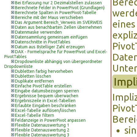
Berec
Bei Erfassung nur 2 Dezimalstellen zulassen
Berechnete Felder in PowerPivot (Grundlagen)
werde
Berechnete Spalten in PowerPivot-Tabelle
Bereiche mit der Maus verschieben
eines
Das Argument Bereich_Verweis im SVERWEIS
Daten aus benachbarten Zellen übernehmen
Datenmaske verwenden
expli
Datensammlung gemeinsam einfügen
Datenschnitte in PivotTables
Pivot
Datum aus 8stelliger Zahl erzeugen
DAX - Formelsprache für PowerPivot und Excel-
Daten
PivotTables
Dropdownliste abhängig von übergeordneter
Unter
Dropdownliste
Dubletten farbig hervorheben
Dubletten löschen
Impl
Duplikate entfernen
Einfache PivotTable erstellen
Eingabe datumsbezogen sperren
Impli
Ergebnisse bequem überwachen
Ergebniszeile in Excel-Tabellen
Pivot
Erlaubte Eingaben beschränken
Excel-Tabelle auflösen/löschen
Excel-Tabelle filtern
Berei
Feldanzeige in PowerPivot anpassen
Flexible Datenauswertung 1
si
Flexible Datenauswertung 2
Flexible Datenauswertung 3