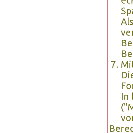
ec
Sp
Al
ve
Be
Be
Mi
Di
Fo
In
("
vo
Berec