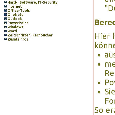
Hard-, Software, IT-Security
"D
Internet
Office-Tools
OneNote
Outlook
Bere
PowerPoint
Windows
Word
Hier 
Zeitschriften, Fachbücher
Zusatzinfos
könn
au
me
Re
Po
Si
Fo
So er