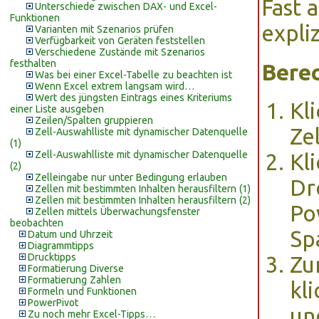
Fast 
Unterschiede zwischen DAX- und Excel-
Funktionen
expliz
Varianten mit Szenarios prüfen
Verfügbarkeit von Geräten feststellen
Verschiedene Zustände mit Szenarios
festhalten
Bere
Was bei einer Excel-Tabelle zu beachten ist
Wenn Excel extrem langsam wird…
Wert des jüngsten Eintrags eines Kriteriums
Kl
einer Liste ausgeben
Zeilen/Spalten gruppieren
Zel
Zell-Auswahlliste mit dynamischer Datenquelle
(1)
Zell-Auswahlliste mit dynamischer Datenquelle
Kl
(2)
Zelleingabe nur unter Bedingung erlauben
Dr
Zellen mit bestimmten Inhalten herausfiltern (1)
Zellen mit bestimmten Inhalten herausfiltern (2)
Po
Zellen mittels Überwachungsfenster
beobachten
Sp
Datum und Uhrzeit
Diagrammtipps
Drucktipps
Zu
Formatierung Diverse
Formatierung Zahlen
kl
Formeln und Funktionen
PowerPivot
un
Zu noch mehr Excel-Tipps…