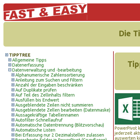
Die T
TIPPTREE
Allgemeine Tipps
Tip
Datenerfassung
Datenverwaltung und -bearbeitung
Alphanumerische Zahlensortierung
Anleitung zum Suchen und Filtern
Anzahl der Eingaben beschränken
Auf Duplikate prüfen
Auf Teil des Zellinhalts filtern
Ausfüllen bis Endwert
Ausgeblendete Zeilen nicht summieren
Ausgeblendete Zellen bearbeiten (Datenmaske)
Aussagekräftige Tabellennamen
Autofilter-Schnellaufruf
Automatische Datentrennung (Blitzvorschau)
PowerPivot k
Automatische Listen
jederzeit ak
Bei Erfassung nur 2 Dezimalstellen zulassen
auswerten 