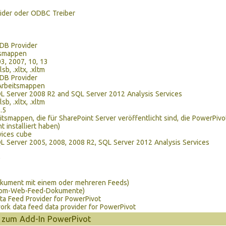
ider oder ODBC Treiber
DB Provider
tsmappen
3, 2007, 10, 13
lsb, .xltx, .xltm
DB Provider
Arbeitsmappen
L Server 2008 R2 and SQL Server 2012 Analysis Services
lsb, .xltx, .xltm
.5
eitsmappen, die für SharePoint Server veröffentlicht sind, die PowerPivo
t installiert haben)
vices cube
L Server 2005, 2008, 2008 R2, SQL Server 2012 Analysis Services
0
okument mit einem oder mehreren Feeds)
Atom-Web-Feed-Dokumente)
ta Feed Provider for PowerPivot
rk data feed data provider for PowerPivot
s zum Add-In PowerPivot