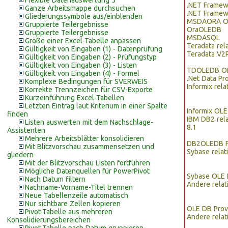
Flexible Datenauswertung 5
.NET Framewo
Ganze Arbeitsmappe durchsuchen
.NET Framewo
Gliederungssymbole aus/einblenden
MSDAORA OL
Gruppierte Teilergebnisse
OraOLEDB
Gruppierte Teilergebnisse
MSDASQL
Größe einer Excel-Tabelle anpassen
Teradata rel
Gültigkeit von Eingaben (1) - Datenprüfung
Teradata V2
Gültigkeit von Eingaben (2) - Prüfungstyp
Gültigkeit von Eingaben (3) - Listen
TDOLEDB OL
Gültigkeit von Eingaben (4) - Formel
.Net Data Pr
Komplexe Bedingungen für SVERWEIS
Informix rel
Korrekte Trennzeichen für CSV-Exporte
Kurzeinführung Excel-Tabellen
Letzten Eintrag laut Kriterium in einer Spalte
Informix OLE
finden
IBM DB2 rel
Listen auswerten mit dem Nachschlage-
8.1
Assistenten
Mehrere Arbeitsblätter konsolidieren
DB2OLEDB P
Mit Blitzvorschau zusammensetzen und
Sybase rela
gliedern
Mit der Blitzvorschau Listen fortführen
Mögliche Datenquellen für PowerPivot
Sybase OLE 
Nach Datum filtern
Andere rela
Nachname-Vorname-Titel trennen
Neue Tabellenzeile automatisch
Nur sichtbare Zellen kopieren
OLE DB Prov
Pivot-Tabelle aus mehreren
Andere rela
Konsolidierungsbereichen