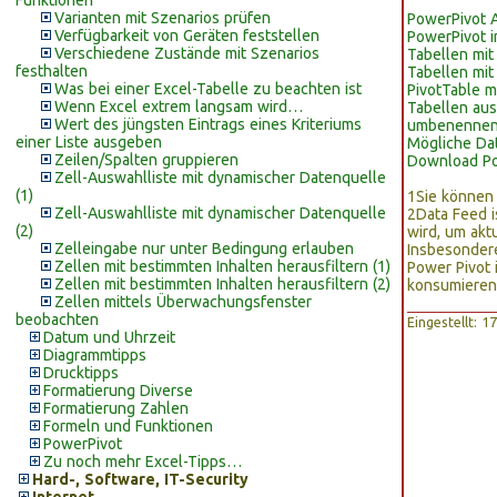
Funktionen
Varianten mit Szenarios prüfen
PowerPivot 
Verfügbarkeit von Geräten feststellen
PowerPivot i
Verschiedene Zustände mit Szenarios
Tabellen mit
festhalten
Tabellen mit
Was bei einer Excel-Tabelle zu beachten ist
PivotTable m
Wenn Excel extrem langsam wird…
Tabellen aus
Wert des jüngsten Eintrags eines Kriteriums
umbenenne
einer Liste ausgeben
Mögliche Da
Zeilen/Spalten gruppieren
Download Po
Zell-Auswahlliste mit dynamischer Datenquelle
(1)
1
Sie können
Zell-Auswahlliste mit dynamischer Datenquelle
2
Data Feed i
(2)
wird, um akt
Zelleingabe nur unter Bedingung erlauben
Insbesondere
Zellen mit bestimmten Inhalten herausfiltern (1)
Power Pivot 
Zellen mit bestimmten Inhalten herausfiltern (2)
konsumieren
Zellen mittels Überwachungsfenster
beobachten
Eingestellt: 
Datum und Uhrzeit
Diagrammtipps
Drucktipps
Formatierung Diverse
Formatierung Zahlen
Formeln und Funktionen
PowerPivot
Zu noch mehr Excel-Tipps…
Hard-, Software, IT-Security