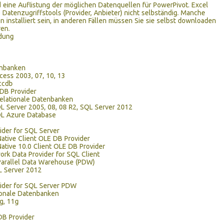
eine Auflistung der möglichen Datenquellen für PowerPivot. Excel
ie Datenzugriffstools (Provider, Anbieter) nicht selbständig. Manche
 installiert sein, in anderen Fällen müssen Sie sie selbst downloaden
ren.
dung
enbanken
cess 2003, 07, 10, 13
ccdb
DB Provider
relationale Datenbanken
L Server 2005, 08, 08 R2, SQL Server 2012
QL Azure Database
der for SQL Server
ative Client OLE DB Provider
ative 10.0 Client OLE DB Provider
rk Data Provider for SQL Client
Parallel Data Warehouse (PDW)
L Server 2012
ider for SQL Server PDW
ionale Datenbanken
0g, 11g
DB Provider