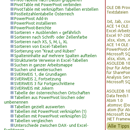
Pivot-Tabelle nach Datum gruppieren
PivotTable mit PowerPivot verbinden
OLE DB Prov
PivotTable mit verknüpften Tabellen erstellen
Textdateien
Postleitzahlentabelle Österreich
PowerPivot Add-In
.txt, .tab, .csv
PowerPivot installieren
ACE 14 OLE 
PowerPivot-Berichte
Excel-Arbei
Sortieren + Ausblenden = gefährlich
Excel 97-200
Sortieren nach Schrift- oder Zellenfarbe
.xlsx, xlsm, .x
Sortieren nach XS, S, M, L, XL
ACE 14 OLE 
Sortieren von Excel-Tabellen
PowerPivot-
Sortierung von "Kraut und Rüben"
Microsoft SQ
Spalteninhalte auf mehrere Spalten aufteilen
.xlsx, xlsm, .x
Strukturierte Verweise in Excel-Tabellen
ASOLEDB 10
Suchen in ganzer Arbeitsmappe
(nur für Arb
Suchen und weitersuchen
für SharePoin
SVERWEIS 1, die Grundlagen
Analysis Ser
SVERWEIS 2, Fortsetzung
Microsoft SQ
SVERWEIS 3 für Fortgeschrittene
SVERWEIS mit Jokern
ASOLEDB 1
Tabelle der österreichischen Ortschaften
Data feeds
1
Tabellen aus PowerPivot löschen oder
Atom 1.0
umbenennen
.atomsvc (D
Tabellen gezielt auswerten
.atom (für 
Tabellen mit PowerPivot verknüpfen (1)
Microsoft Da
Tabellen mit PowerPivot verknüpfen (2)
.NET Framewo
Tabellen vergleichen
Unterschiede zwischen DAX- und Excel-
Alle Tipp