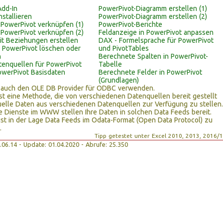
Add-In
PowerPivot-Diagramm erstellen (1)
nstallieren
PowerPivot-Diagramm erstellen (2)
 PowerPivot verknüpfen (1)
PowerPivot-Berichte
 PowerPivot verknüpfen (2)
Feldanzeige in PowerPivot anpassen
it Beziehungen erstellen
DAX - Formelsprache für PowerPivot
 PowerPivot löschen oder
und PivotTables
n
Berechnete Spalten in PowerPivot-
tenquellen für PowerPivot
Tabelle
werPivot Basisdaten
Berechnete Felder in PowerPivot
(Grundlagen)
 auch den OLE DB Provider für ODBC verwenden.
st eine Methode, die von verschiedenen Datenquellen bereit gestellt
uelle Daten aus verschiedenen Datenquellen zur Verfügung zu stellen.
 Dienste im WWW stellen Ihre Daten in solchen Data Feeds bereit.
ist in der Lage Data Feeds im Odata-Format (Open Data Protocol) zu
.
Tipp getestet unter Excel 2010, 2013, 2016/
17.06.14 - Update: 01.04.2020 - Abrufe: 25.350