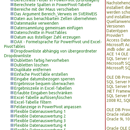
Berechnete Felder in PowerPivot (Grundlagen)
Nachstehend 
Berechnete Spalten in PowerPivot-Tabelle
installiert d
Bereiche mit der Maus verschieben
werden schon
Das Argument Bereich_Verweis im SVERWEIS
und installie
Daten aus benachbarten Zellen übernehmen
Quellanwen
Datenmaske verwenden
Versionen
Datensammlung gemeinsam einfügen
Datentypen
Datenschnitte in PivotTables
Provider
1
Datum aus 8stelliger Zahl erzeugen
Access Dat
DAX - Formelsprache für PowerPivot und Excel-
Microsoft Ac
PivotTables
.mdb oder .a
Dropdownliste abhängig von übergeordneter
ACE 14 OLE 
Dropdownliste
SQL Server 
Dubletten farbig hervorheben
Microsoft SQ
Dubletten löschen
Microsoft S
Duplikate entfernen
Einfache PivotTable erstellen
OLE DB Provi
Eingabe datumsbezogen sperren
SQL Server N
Ergebnisse bequem überwachen
SQL Server N
Ergebniszeile in Excel-Tabellen
.NET Framewo
Erlaubte Eingaben beschränken
SQL Server 
Excel-Tabelle auflösen/löschen
2008 R2, SQ
Excel-Tabelle filtern
Feldanzeige in PowerPivot anpassen
OLE DB Prov
Flexible Datenauswertung 1
Oracle relat
Flexible Datenauswertung 2
Oracle 9i, 1
Flexible Datenauswertung 3
Flexible Datenauswertung 4
Oracle OLE 