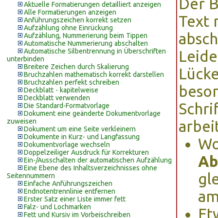
Der B
Aktuelle Formatierungen detailliert anzeigen
Alle Formatierungen anzeigen
Text 
Anführungszeichen korrekt setzen
Aufzählung ohne Einrückung
absch
Aufzählung, Nummerierung beim Tippen
Automatische Nummerierung abschalten
Automatische Silbentrennung in Überschriften
Leide
unterbinden
Breitere Zeichen durch Skalierung
Lücke
Bruchzahlen mathematisch korrekt darstellen
Bruchzahlen perfekt schreiben
beson
Deckblatt - kapitelweise
Deckblatt verwenden
Schri
Die Standard-Formatvorlage
Dokument eine geänderte Dokumentvorlage
zuweisen
arbei
Dokument um eine Seite verkleinern
Dokumente in Kurz- und Langfassung
Wo
Dokumentvorlage wechseln
Doppelzeiliger Ausdruck für Korrekturen
Ab
Ein-/Ausschalten der automatischen Aufzählung
Eine Ebene des Inhaltsverzeichnisses ohne
gl
Seitennummern
Einfache Anführungszeichen
Endnotentrennlinie entfernen
am
Erster Satz einer Liste immer fett
Falz- und Lochmarken
Et
Fett und Kursiv im Vorbeischreiben