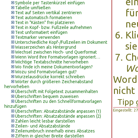
ei
Symbole per Tastenkürzel einfügen
Tabelle umfließen
fü
Text auf Seiten vertikal zentrieren
Text automatisch formatieren
ne
Text in "Kästen" frei platzieren
Text in Kopf- bzw. Fußzeile aufnehmen
Kl
Text unformatiert einfügen
Textmarker verwenden
Unterschiedliche Kopf-/Fußzeilen im Dokument
si
Wasserzeichen als Hintergrund
Wechsel zwischen Hoch- und Querformat
Ch
Wenn Word Ihre Formatvorlagen ignoriert…
Wichtige Textabschnitte hervorheben
Wo
Wo finde ich meine Dokumentvorlagen?
Wozu sind Formatvorlagen gut?
Word 
Wurzelausdrücke korrekt schreiben
Wörter durch größeren Zeichenabstand
hervorheben
nicht
Überschrift mit Folgetext zusammenhalten
Überschriften bequem zuweisen
Tipp 
Überschriften zu den Schnellformatvorlagen
hinzufügen
Eingestellt: 
Überschriften: Absatzabstände anpassen (1)
Überschriften: Absatzabstände anpassen (2)
Zahlen leicht lesbar darstellen
Zeilen- und Absatzabstände
Zeilenumbruch innerhalb eines Absatzes
Ziffern in gleicher Breite darstellen