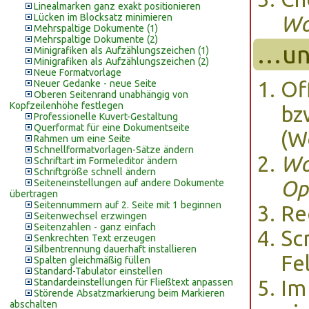
Linealmarken ganz exakt positionieren
Lücken im Blocksatz minimieren
Wo
Mehrspaltige Dokumente (1)
Mehrspaltige Dokumente (2)
…un
Minigrafiken als Aufzählungszeichen (1)
Minigrafiken als Aufzählungszeichen (2)
Neue Formatvorlage
Of
Neuer Gedanke - neue Seite
Oberen Seitenrand unabhängig von
Kopfzeilenhöhe festlegen
bz
Professionelle Kuvert-Gestaltung
Querformat für eine Dokumentseite
(W
Rahmen um eine Seite
Schnellformatvorlagen-Sätze ändern
Wo
Schriftart im Formeleditor ändern
Schriftgröße schnell ändern
Op
Seiteneinstellungen auf andere Dokumente
übertragen
Seitennummern auf 2. Seite mit 1 beginnen
Re
Seitenwechsel erzwingen
Seitenzahlen - ganz einfach
Sc
Senkrechten Text erzeugen
Silbentrennung dauerhaft installieren
Fe
Spalten gleichmäßig füllen
Standard-Tabulator einstellen
Im
Standardeinstellungen für Fließtext anpassen
Störende Absatzmarkierung beim Markieren
abschalten