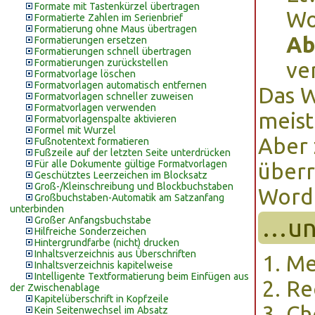
Formate mit Tastenkürzel übertragen
Wo
Formatierte Zahlen im Serienbrief
Formatierung ohne Maus übertragen
Ab
Formatierungen ersetzen
Formatierungen schnell übertragen
Formatierungen zurückstellen
ve
Formatvorlage löschen
Formatvorlagen automatisch entfernen
Das W
Formatvorlagen schneller zuweisen
Formatvorlagen verwenden
meist
Formatvorlagenspalte aktivieren
Formel mit Wurzel
Aber 
Fußnotentext formatieren
Fußzeile auf der letzten Seite unterdrücken
Für alle Dokumente gültige Formatvorlagen
überr
Geschütztes Leerzeichen im Blocksatz
Groß-/Kleinschreibung und Blockbuchstaben
WordP
Großbuchstaben-Automatik am Satzanfang
unterbinden
…un
Großer Anfangsbuchstabe
Hilfreiche Sonderzeichen
Hintergrundfarbe (nicht) drucken
Inhaltsverzeichnis aus Überschriften
M
Inhaltsverzeichnis kapitelweise
Intelligente Textformatierung beim Einfügen aus
Re
der Zwischenablage
Kapitelüberschrift in Kopfzeile
Ch
Kein Seitenwechsel im Absatz