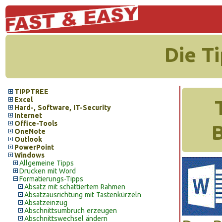
Die T
TIPPTREE
Excel
Hard-, Software, IT-Security
Internet
Office-Tools
B
OneNote
Outlook
PowerPoint
Windows
Allgemeine Tipps
Drucken mit Word
Formatierungs-Tipps
Absatz mit schattiertem Rahmen
Absatzausrichtung mit Tastenkürzeln
Absatzeinzug
Abschnittsumbruch erzeugen
Abschnittswechsel ändern