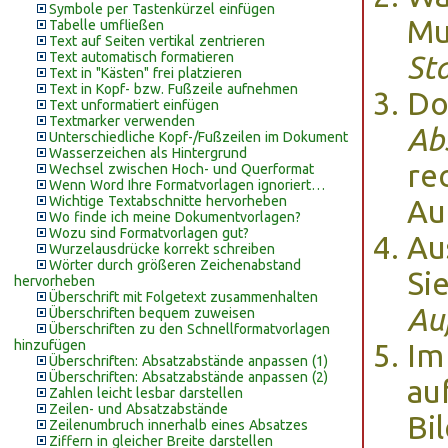
Symbole per Tastenkürzel einfügen
Mu
Tabelle umfließen
Text auf Seiten vertikal zentrieren
Text automatisch formatieren
St
Text in "Kästen" frei platzieren
Text in Kopf- bzw. Fußzeile aufnehmen
Do
Text unformatiert einfügen
Textmarker verwenden
Ab
Unterschiedliche Kopf-/Fußzeilen im Dokument
Wasserzeichen als Hintergrund
re
Wechsel zwischen Hoch- und Querformat
Wenn Word Ihre Formatvorlagen ignoriert…
Wichtige Textabschnitte hervorheben
Au
Wo finde ich meine Dokumentvorlagen?
Wozu sind Formatvorlagen gut?
Au
Wurzelausdrücke korrekt schreiben
Wörter durch größeren Zeichenabstand
Si
hervorheben
Überschrift mit Folgetext zusammenhalten
Au
Überschriften bequem zuweisen
Überschriften zu den Schnellformatvorlagen
hinzufügen
Im
Überschriften: Absatzabstände anpassen (1)
Überschriften: Absatzabstände anpassen (2)
au
Zahlen leicht lesbar darstellen
Zeilen- und Absatzabstände
Bi
Zeilenumbruch innerhalb eines Absatzes
Ziffern in gleicher Breite darstellen