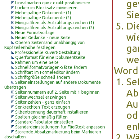
ge
Linealmarken ganz exakt positionieren
Lücken im Blocksatz minimieren
Si
Mehrspaltige Dokumente (1)
Mehrspaltige Dokumente (2)
Minigrafiken als Aufzählungszeichen (1)
Di
Minigrafiken als Aufzählungszeichen (2)
Neue Formatvorlage
wi
Neuer Gedanke - neue Seite
Oberen Seitenrand unabhängig von
ga
Kopfzeilenhöhe festlegen
Professionelle Kuvert-Gestaltung
we
Querformat für eine Dokumentseite
Rahmen um eine Seite
Schnellformatvorlagen-Sätze ändern
Word 
Schriftart im Formeleditor ändern
Schriftgröße schnell ändern
Se
Seiteneinstellungen auf andere Dokumente
übertragen
Ab
Seitennummern auf 2. Seite mit 1 beginnen
Seitenwechsel erzwingen
Au
Seitenzahlen - ganz einfach
Senkrechten Text erzeugen
Silbentrennung dauerhaft installieren
od
Spalten gleichmäßig füllen
Standard-Tabulator einstellen
en
Standardeinstellungen für Fließtext anpassen
Störende Absatzmarkierung beim Markieren
Wä
abschalten