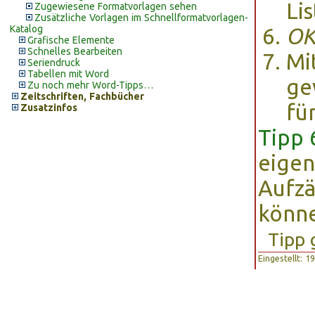
Lis
Zugewiesene Formatvorlagen sehen
Zusätzliche Vorlagen im Schnellformatvorlagen-
Katalog
O
Grafische Elemente
Schnelles Bearbeiten
Mi
Seriendruck
Tabellen mit Word
ge
Zu noch mehr Word-Tipps…
Zeitschriften, Fachbücher
fü
Zusatzinfos
Tipp 
eigen
Aufz
könn
Tipp 
Eingestellt: 