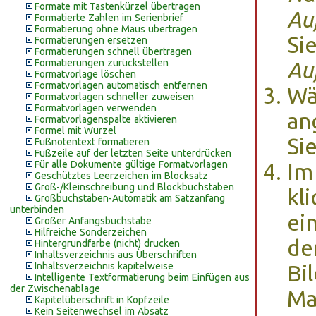
Formate mit Tastenkürzel übertragen
Au
Formatierte Zahlen im Serienbrief
Formatierung ohne Maus übertragen
Si
Formatierungen ersetzen
Formatierungen schnell übertragen
Formatierungen zurückstellen
Au
Formatvorlage löschen
Formatvorlagen automatisch entfernen
Wä
Formatvorlagen schneller zuweisen
Formatvorlagen verwenden
an
Formatvorlagenspalte aktivieren
Formel mit Wurzel
Si
Fußnotentext formatieren
Fußzeile auf der letzten Seite unterdrücken
Für alle Dokumente gültige Formatvorlagen
Im
Geschütztes Leerzeichen im Blocksatz
Groß-/Kleinschreibung und Blockbuchstaben
kl
Großbuchstaben-Automatik am Satzanfang
unterbinden
ei
Großer Anfangsbuchstabe
Hilfreiche Sonderzeichen
de
Hintergrundfarbe (nicht) drucken
Inhaltsverzeichnis aus Überschriften
Inhaltsverzeichnis kapitelweise
Bi
Intelligente Textformatierung beim Einfügen aus
der Zwischenablage
Ma
Kapitelüberschrift in Kopfzeile
Kein Seitenwechsel im Absatz