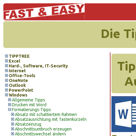
Die T
TIPPTREE
Excel
Tip
Hard-, Software, IT-Security
Internet
Office-Tools
A
OneNote
Outlook
PowerPoint
Windows
Allgemeine Tipps
Drucken mit Word
Formatierungs-Tipps
Absatz mit schattiertem Rahmen
Absatzausrichtung mit Tastenkürzeln
Absatzeinzug
Abschnittsumbruch erzeugen
Abschnittswechsel ändern