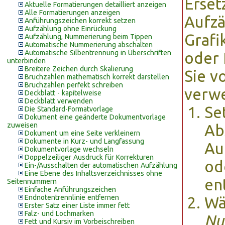
Erset
Aktuelle Formatierungen detailliert anzeigen
Alle Formatierungen anzeigen
Aufzä
Anführungszeichen korrekt setzen
Aufzählung ohne Einrückung
Grafi
Aufzählung, Nummerierung beim Tippen
Automatische Nummerierung abschalten
Automatische Silbentrennung in Überschriften
oder 
unterbinden
Breitere Zeichen durch Skalierung
Sie v
Bruchzahlen mathematisch korrekt darstellen
Bruchzahlen perfekt schreiben
verw
Deckblatt - kapitelweise
Deckblatt verwenden
Se
Die Standard-Formatvorlage
Dokument eine geänderte Dokumentvorlage
zuweisen
Ab
Dokument um eine Seite verkleinern
Dokumente in Kurz- und Langfassung
Au
Dokumentvorlage wechseln
Doppelzeiliger Ausdruck für Korrekturen
od
Ein-/Ausschalten der automatischen Aufzählung
Eine Ebene des Inhaltsverzeichnisses ohne
en
Seitennummern
Einfache Anführungszeichen
Endnotentrennlinie entfernen
Wä
Erster Satz einer Liste immer fett
Falz- und Lochmarken
Nu
Fett und Kursiv im Vorbeischreiben