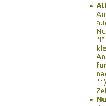
Al
An
au
Nu
"I"
kle
An
fu
na
"1
Ze
Nu