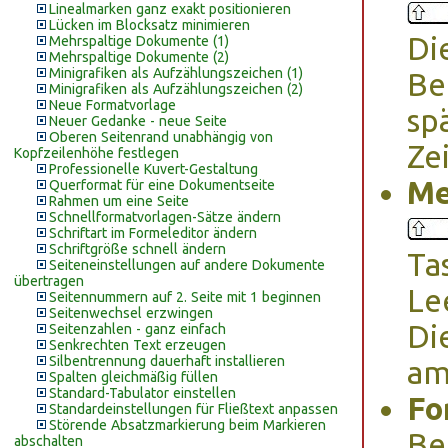
Linealmarken ganz exakt positionieren
Lücken im Blocksatz minimieren
Di
Mehrspaltige Dokumente (1)
Mehrspaltige Dokumente (2)
Minigrafiken als Aufzählungszeichen (1)
Be
Minigrafiken als Aufzählungszeichen (2)
Neue Formatvorlage
sp
Neuer Gedanke - neue Seite
Oberen Seitenrand unabhängig von
Ze
Kopfzeilenhöhe festlegen
Professionelle Kuvert-Gestaltung
Me
Querformat für eine Dokumentseite
Rahmen um eine Seite
Schnellformatvorlagen-Sätze ändern
Schriftart im Formeleditor ändern
Schriftgröße schnell ändern
Ta
Seiteneinstellungen auf andere Dokumente
übertragen
Le
Seitennummern auf 2. Seite mit 1 beginnen
Seitenwechsel erzwingen
Di
Seitenzahlen - ganz einfach
Senkrechten Text erzeugen
Silbentrennung dauerhaft installieren
am
Spalten gleichmäßig füllen
Standard-Tabulator einstellen
Fo
Standardeinstellungen für Fließtext anpassen
Störende Absatzmarkierung beim Markieren
Be
abschalten