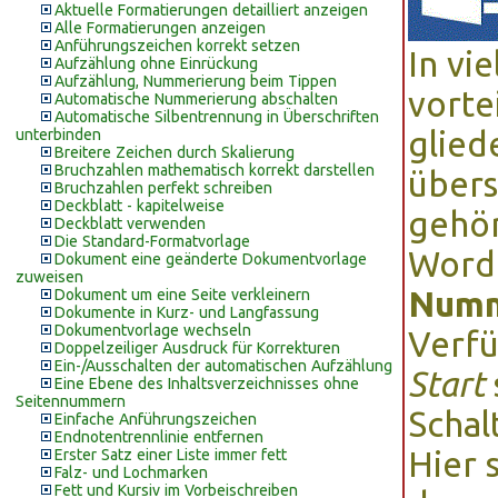
Aktuelle Formatierungen detailliert anzeigen
Alle Formatierungen anzeigen
Anführungszeichen korrekt setzen
In vi
Aufzählung ohne Einrückung
Aufzählung, Nummerierung beim Tippen
vorte
Automatische Nummerierung abschalten
Automatische Silbentrennung in Überschriften
glied
unterbinden
Breitere Zeichen durch Skalierung
Bruchzahlen mathematisch korrekt darstellen
übers
Bruchzahlen perfekt schreiben
Deckblatt - kapitelweise
gehör
Deckblatt verwenden
Die Standard-Formatvorlage
Word
Dokument eine geänderte Dokumentvorlage
zuweisen
Numm
Dokument um eine Seite verkleinern
Dokumente in Kurz- und Langfassung
Dokumentvorlage wechseln
Verfü
Doppelzeiliger Ausdruck für Korrekturen
Ein-/Ausschalten der automatischen Aufzählung
Start
Eine Ebene des Inhaltsverzeichnisses ohne
Seitennummern
Schal
Einfache Anführungszeichen
Endnotentrennlinie entfernen
Hier 
Erster Satz einer Liste immer fett
Falz- und Lochmarken
Fett und Kursiv im Vorbeischreiben