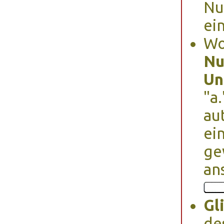
Nu
ei
Wo
Nu
Un
"a
au
ei
ge
an
Gl
de