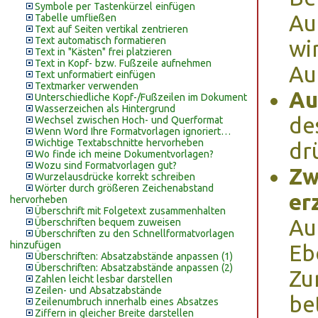
Symbole per Tastenkürzel einfügen
Au
Tabelle umfließen
Text auf Seiten vertikal zentrieren
Text automatisch formatieren
wi
Text in "Kästen" frei platzieren
Text in Kopf- bzw. Fußzeile aufnehmen
Au
Text unformatiert einfügen
Textmarker verwenden
Au
Unterschiedliche Kopf-/Fußzeilen im Dokument
Wasserzeichen als Hintergrund
de
Wechsel zwischen Hoch- und Querformat
Wenn Word Ihre Formatvorlagen ignoriert…
Wichtige Textabschnitte hervorheben
dr
Wo finde ich meine Dokumentvorlagen?
Wozu sind Formatvorlagen gut?
Zw
Wurzelausdrücke korrekt schreiben
Wörter durch größeren Zeichenabstand
er
hervorheben
Überschrift mit Folgetext zusammenhalten
Au
Überschriften bequem zuweisen
Überschriften zu den Schnellformatvorlagen
hinzufügen
Eb
Überschriften: Absatzabstände anpassen (1)
Überschriften: Absatzabstände anpassen (2)
Zu
Zahlen leicht lesbar darstellen
Zeilen- und Absatzabstände
be
Zeilenumbruch innerhalb eines Absatzes
Ziffern in gleicher Breite darstellen