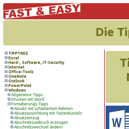
Die T
TIPPTREE
Excel
T
Hard-, Software, IT-Security
Internet
Office-Tools
OneNote
Outlook
PowerPoint
Windows
Allgemeine Tipps
Drucken mit Word
Formatierungs-Tipps
Absatz mit schattiertem Rahmen
Absatzausrichtung mit Tastenkürzeln
Absatzeinzug
Abschnittsumbruch erzeugen
Abschnittswechsel ändern