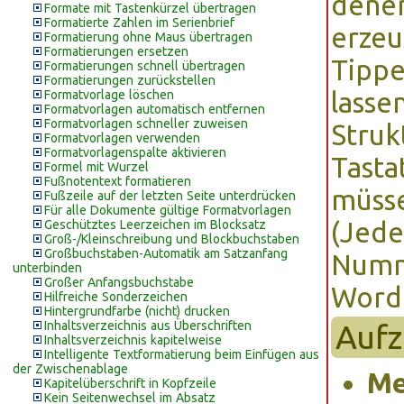
denen
Formate mit Tastenkürzel übertragen
Formatierte Zahlen im Serienbrief
erzeu
Formatierung ohne Maus übertragen
Formatierungen ersetzen
Tippe
Formatierungen schnell übertragen
Formatierungen zurückstellen
lasse
Formatvorlage löschen
Formatvorlagen automatisch entfernen
Formatvorlagen schneller zuweisen
Struk
Formatvorlagen verwenden
Formatvorlagenspalte aktivieren
Tasta
Formel mit Wurzel
Fußnotentext formatieren
müss
Fußzeile auf der letzten Seite unterdrücken
Für alle Dokumente gültige Formatvorlagen
(Jede
Geschütztes Leerzeichen im Blocksatz
Groß-/Kleinschreibung und Blockbuchstaben
Großbuchstaben-Automatik am Satzanfang
Numm
unterbinden
Großer Anfangsbuchstabe
Word 
Hilfreiche Sonderzeichen
Hintergrundfarbe (nicht) drucken
Inhaltsverzeichnis aus Überschriften
Aufz
Inhaltsverzeichnis kapitelweise
Intelligente Textformatierung beim Einfügen aus
der Zwischenablage
Me
Kapitelüberschrift in Kopfzeile
Kein Seitenwechsel im Absatz