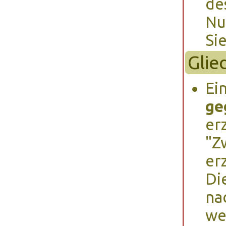
de
Nu
Si
Glie
Ei
ge
er
"Z
er
Di
na
we