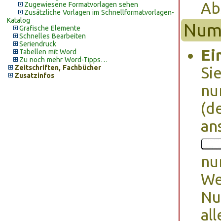
Ab
Zugewiesene Formatvorlagen sehen
Zusätzliche Vorlagen im Schnellformatvorlagen-
Katalog
Num
Grafische Elemente
Schnelles Bearbeiten
Seriendruck
Ei
Tabellen mit Word
Zu noch mehr Word-Tipps…
Zeitschriften, Fachbücher
Si
Zusatzinfos
nu
(d
an
nu
We
Nu
al