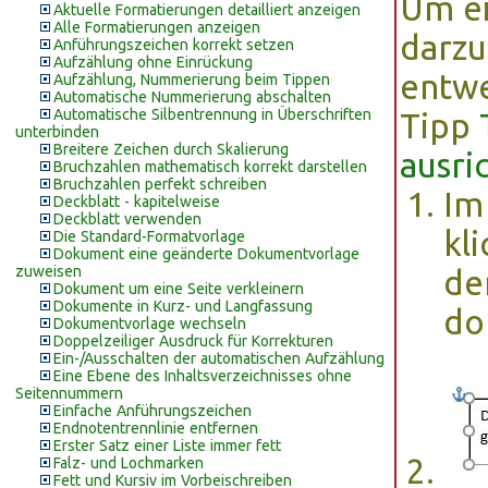
Um ei
Aktuelle Formatierungen detailliert anzeigen
Alle Formatierungen anzeigen
darzu
Anführungszeichen korrekt setzen
Aufzählung ohne Einrückung
entwe
Aufzählung, Nummerierung beim Tippen
Automatische Nummerierung abschalten
Automatische Silbentrennung in Überschriften
Tipp
unterbinden
Breitere Zeichen durch Skalierung
ausri
Bruchzahlen mathematisch korrekt darstellen
Bruchzahlen perfekt schreiben
Im
Deckblatt - kapitelweise
Deckblatt verwenden
kl
Die Standard-Formatvorlage
Dokument eine geänderte Dokumentvorlage
zuweisen
de
Dokument um eine Seite verkleinern
Dokumente in Kurz- und Langfassung
do
Dokumentvorlage wechseln
Doppelzeiliger Ausdruck für Korrekturen
Ein-/Ausschalten der automatischen Aufzählung
Eine Ebene des Inhaltsverzeichnisses ohne
Seitennummern
Einfache Anführungszeichen
Endnotentrennlinie entfernen
Erster Satz einer Liste immer fett
Falz- und Lochmarken
Fett und Kursiv im Vorbeischreiben