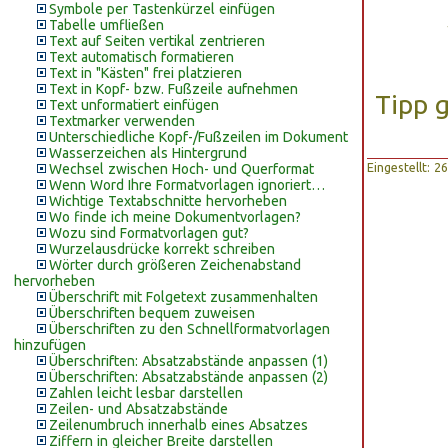
Symbole per Tastenkürzel einfügen
Tabelle umfließen
Text auf Seiten vertikal zentrieren
Text automatisch formatieren
Text in "Kästen" frei platzieren
Text in Kopf- bzw. Fußzeile aufnehmen
Tipp 
Text unformatiert einfügen
Textmarker verwenden
Unterschiedliche Kopf-/Fußzeilen im Dokument
Wasserzeichen als Hintergrund
Eingestellt: 2
Wechsel zwischen Hoch- und Querformat
Wenn Word Ihre Formatvorlagen ignoriert…
Wichtige Textabschnitte hervorheben
Wo finde ich meine Dokumentvorlagen?
Wozu sind Formatvorlagen gut?
Wurzelausdrücke korrekt schreiben
Wörter durch größeren Zeichenabstand
hervorheben
Überschrift mit Folgetext zusammenhalten
Überschriften bequem zuweisen
Überschriften zu den Schnellformatvorlagen
hinzufügen
Überschriften: Absatzabstände anpassen (1)
Überschriften: Absatzabstände anpassen (2)
Zahlen leicht lesbar darstellen
Zeilen- und Absatzabstände
Zeilenumbruch innerhalb eines Absatzes
Ziffern in gleicher Breite darstellen