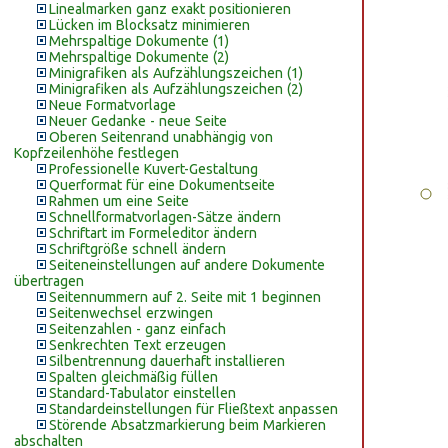
Linealmarken ganz exakt positionieren
Lücken im Blocksatz minimieren
Mehrspaltige Dokumente (1)
Mehrspaltige Dokumente (2)
Minigrafiken als Aufzählungszeichen (1)
Minigrafiken als Aufzählungszeichen (2)
Neue Formatvorlage
Neuer Gedanke - neue Seite
Oberen Seitenrand unabhängig von
Kopfzeilenhöhe festlegen
Professionelle Kuvert-Gestaltung
Querformat für eine Dokumentseite
Rahmen um eine Seite
Schnellformatvorlagen-Sätze ändern
Schriftart im Formeleditor ändern
Schriftgröße schnell ändern
Seiteneinstellungen auf andere Dokumente
übertragen
Seitennummern auf 2. Seite mit 1 beginnen
Seitenwechsel erzwingen
Seitenzahlen - ganz einfach
Senkrechten Text erzeugen
Silbentrennung dauerhaft installieren
Spalten gleichmäßig füllen
Standard-Tabulator einstellen
Standardeinstellungen für Fließtext anpassen
Störende Absatzmarkierung beim Markieren
abschalten