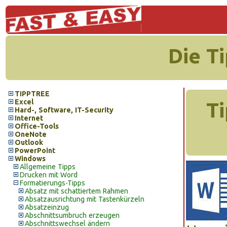
Die T
TIPPTREE
Excel
Ti
Hard-, Software, IT-Security
Internet
Office-Tools
OneNote
Outlook
PowerPoint
Windows
Allgemeine Tipps
Drucken mit Word
Formatierungs-Tipps
Absatz mit schattiertem Rahmen
Absatzausrichtung mit Tastenkürzeln
Absatzeinzug
Abschnittsumbruch erzeugen
Abschnittswechsel ändern