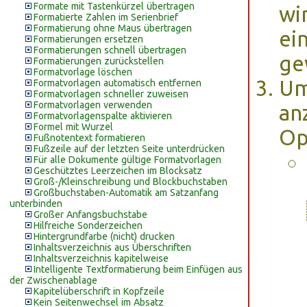
Formate mit Tastenkürzel übertragen
wi
Formatierte Zahlen im Serienbrief
Formatierung ohne Maus übertragen
ei
Formatierungen ersetzen
Formatierungen schnell übertragen
ge
Formatierungen zurückstellen
Formatvorlage löschen
Um
Formatvorlagen automatisch entfernen
Formatvorlagen schneller zuweisen
Formatvorlagen verwenden
an
Formatvorlagenspalte aktivieren
Formel mit Wurzel
Op
Fußnotentext formatieren
Fußzeile auf der letzten Seite unterdrücken
Für alle Dokumente gültige Formatvorlagen
Geschütztes Leerzeichen im Blocksatz
Groß-/Kleinschreibung und Blockbuchstaben
Großbuchstaben-Automatik am Satzanfang
unterbinden
Großer Anfangsbuchstabe
Hilfreiche Sonderzeichen
Hintergrundfarbe (nicht) drucken
Inhaltsverzeichnis aus Überschriften
Inhaltsverzeichnis kapitelweise
Intelligente Textformatierung beim Einfügen aus
der Zwischenablage
Kapitelüberschrift in Kopfzeile
Kein Seitenwechsel im Absatz