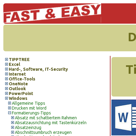
D
TIPPTREE
Excel
T
Hard-, Software, IT-Security
Internet
Office-Tools
OneNote
Outlook
PowerPoint
Windows
Allgemeine Tipps
Drucken mit Word
Formatierungs-Tipps
Absatz mit schattiertem Rahmen
Absatzausrichtung mit Tastenkürzeln
Absatzeinzug
Abschnittsumbruch erzeugen