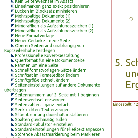
Kein Seitenwechsel im Absatz
Linealmarken ganz exakt positionieren
Lücken im Blocksatz minimieren
Mehrspaltige Dokumente (1)
Mehrspaltige Dokumente (2)
Minigrafiken als Aufzählungszeichen (1)
Minigrafiken als Aufzählungszeichen (2)
Neue Formatvorlage
Neuer Gedanke - neue Seite
Oberen Seitenrand unabhängig von
Kopfzeilenhöhe festlegen
Professionelle Kuvert-Gestaltung
Sc
Querformat für eine Dokumentseite
Rahmen um eine Seite
Schnellformatvorlagen-Sätze ändern
u
Schriftart im Formeleditor ändern
Schriftgröße schnell ändern
Er
Seiteneinstellungen auf andere Dokumente
übertragen
Seitennummern auf 2. Seite mit 1 beginnen
Seitenwechsel erzwingen
Eingestellt: 
Seitenzahlen - ganz einfach
Senkrechten Text erzeugen
Silbentrennung dauerhaft installieren
Spalten gleichmäßig füllen
Standard-Tabulator einstellen
Standardeinstellungen für Fließtext anpassen
Störende Absatzmarkierung beim Markieren