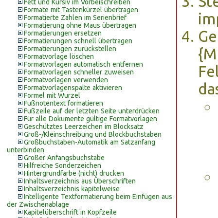
St
Fett und Kursiv im Vorbeischreiben
Formate mit Tastenkürzel übertragen
im
Formatierte Zahlen im Serienbrief
Formatierung ohne Maus übertragen
Ge
Formatierungen ersetzen
Formatierungen schnell übertragen
Formatierungen zurückstellen
{M
Formatvorlage löschen
Formatvorlagen automatisch entfernen
Fe
Formatvorlagen schneller zuweisen
Formatvorlagen verwenden
da
Formatvorlagenspalte aktivieren
Formel mit Wurzel
Fußnotentext formatieren
Fußzeile auf der letzten Seite unterdrücken
Für alle Dokumente gültige Formatvorlagen
Geschütztes Leerzeichen im Blocksatz
Groß-/Kleinschreibung und Blockbuchstaben
Großbuchstaben-Automatik am Satzanfang
unterbinden
Großer Anfangsbuchstabe
Hilfreiche Sonderzeichen
Hintergrundfarbe (nicht) drucken
Inhaltsverzeichnis aus Überschriften
Inhaltsverzeichnis kapitelweise
Intelligente Textformatierung beim Einfügen aus
der Zwischenablage
Kapitelüberschrift in Kopfzeile