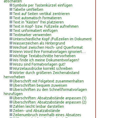
abschalten
Symbole per Tastenkürzel einfügen
Tabelle umfließen
Text auf Seiten vertikal zentrieren
Text automatisch formatieren
Text in "Kästen" frei platzieren
Text in Kopf- bzw. Fußzeile aufnehmen
Text unformatiert einfügen
Textmarker verwenden
Unterschiedliche Kopf-/Fußzeilen im Dokument
Wasserzeichen als Hintergrund
Wechsel zwischen Hoch- und Querformat
Wenn Word Ihre Formatvorlagen ignoriert…
Wichtige Textabschnitte hervorheben
Wo finde ich meine Dokumentvorlagen?
Wozu sind Formatvorlagen gut?
Wurzelausdrücke korrekt schreiben
Wörter durch größeren Zeichenabstand
hervorheben
Überschrift mit Folgetext zusammenhalten
Überschriften bequem zuweisen
Überschriften zu den Schnellformatvorlagen
hinzufügen
Überschriften: Absatzabstände anpassen (1)
Überschriften: Absatzabstände anpassen (2)
Zahlen leicht lesbar darstellen
Zeilen- und Absatzabstände
Zeilenumbruch innerhalb eines Absatzes