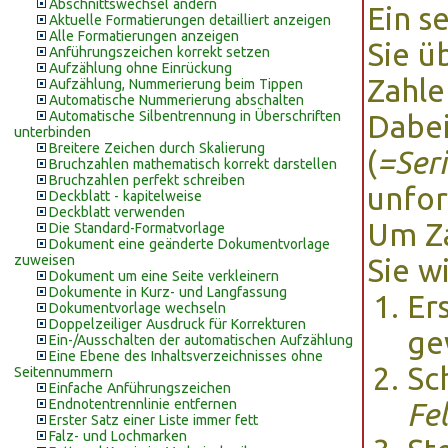
Abschnittswechsel ändern
Ein s
Aktuelle Formatierungen detailliert anzeigen
Alle Formatierungen anzeigen
Sie ü
Anführungszeichen korrekt setzen
Aufzählung ohne Einrückung
Zahle
Aufzählung, Nummerierung beim Tippen
Automatische Nummerierung abschalten
Automatische Silbentrennung in Überschriften
Dabe
unterbinden
Breitere Zeichen durch Skalierung
(
=Ser
Bruchzahlen mathematisch korrekt darstellen
Bruchzahlen perfekt schreiben
unfor
Deckblatt - kapitelweise
Deckblatt verwenden
Um Za
Die Standard-Formatvorlage
Dokument eine geänderte Dokumentvorlage
zuweisen
Sie w
Dokument um eine Seite verkleinern
Dokumente in Kurz- und Langfassung
Er
Dokumentvorlage wechseln
Doppelzeiliger Ausdruck für Korrekturen
ge
Ein-/Ausschalten der automatischen Aufzählung
Eine Ebene des Inhaltsverzeichnisses ohne
Sc
Seitennummern
Einfache Anführungszeichen
Endnotentrennlinie entfernen
Fe
Erster Satz einer Liste immer fett
Falz- und Lochmarken