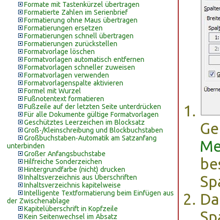
Formate mit Tastenkürzel übertragen
Formatierte Zahlen im Serienbrief
Formatierung ohne Maus übertragen
Formatierungen ersetzen
Formatierungen schnell übertragen
Formatierungen zurückstellen
Formatvorlage löschen
Formatvorlagen automatisch entfernen
Formatvorlagen schneller zuweisen
Formatvorlagen verwenden
Formatvorlagenspalte aktivieren
Formel mit Wurzel
Fußnotentext formatieren
Fußzeile auf der letzten Seite unterdrücken
Für alle Dokumente gültige Formatvorlagen
Geschütztes Leerzeichen im Blocksatz
Ge
Groß-/Kleinschreibung und Blockbuchstaben
Großbuchstaben-Automatik am Satzanfang
Me
unterbinden
Großer Anfangsbuchstabe
be
Hilfreiche Sonderzeichen
Hintergrundfarbe (nicht) drucken
Sp
Inhaltsverzeichnis aus Überschriften
Inhaltsverzeichnis kapitelweise
Intelligente Textformatierung beim Einfügen aus
Da
der Zwischenablage
Kapitelüberschrift in Kopfzeile
Sp
Kein Seitenwechsel im Absatz