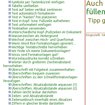
Auch
Symbole per Tastenkürzel einfügen
Tabelle umfließen
fülle
Text auf Seiten vertikal zentrieren
Text automatisch formatieren
Text in "Kästen" frei platzieren
Tipp 
Text in Kopf- bzw. Fußzeile aufnehmen
Text unformatiert einfügen
Textmarker verwenden
Unterschiedliche Kopf-/Fußzeilen im Dokument
Eingestellt: 
Wasserzeichen als Hintergrund
Wechsel zwischen Hoch- und Querformat
Wenn Word Ihre Formatvorlagen ignoriert…
Wichtige Textabschnitte hervorheben
Wo finde ich meine Dokumentvorlagen?
Wozu sind Formatvorlagen gut?
Wurzelausdrücke korrekt schreiben
Wörter durch größeren Zeichenabstand
hervorheben
Überschrift mit Folgetext zusammenhalten
Überschriften bequem zuweisen
Überschriften zu den Schnellformatvorlagen
hinzufügen
Überschriften: Absatzabstände anpassen (1)
Überschriften: Absatzabstände anpassen (2)
Zahlen leicht lesbar darstellen
Zeilen- und Absatzabstände
Zeilenumbruch innerhalb eines Absatzes
Ziffern in gleicher Breite darstellen