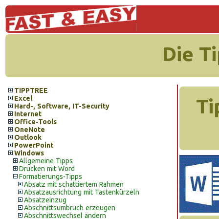
Die T
TIPPTREE
Excel
Ti
Hard-, Software, IT-Security
Internet
Office-Tools
OneNote
Outlook
PowerPoint
Windows
Allgemeine Tipps
Drucken mit Word
Formatierungs-Tipps
Absatz mit schattiertem Rahmen
Absatzausrichtung mit Tastenkürzeln
Absatzeinzug
Abschnittsumbruch erzeugen
Abschnittswechsel ändern