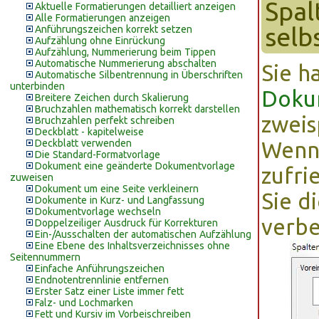
Spal
Aktuelle Formatierungen detailliert anzeigen
Alle Formatierungen anzeigen
selb
Anführungszeichen korrekt setzen
Aufzählung ohne Einrückung
Aufzählung, Nummerierung beim Tippen
Automatische Nummerierung abschalten
Sie h
Automatische Silbentrennung in Überschriften
unterbinden
Doku
Breitere Zeichen durch Skalierung
Bruchzahlen mathematisch korrekt darstellen
zweis
Bruchzahlen perfekt schreiben
Deckblatt - kapitelweise
Deckblatt verwenden
Wenn 
Die Standard-Formatvorlage
Dokument eine geänderte Dokumentvorlage
zufrie
zuweisen
Dokument um eine Seite verkleinern
Sie d
Dokumente in Kurz- und Langfassung
Dokumentvorlage wechseln
verbe
Doppelzeiliger Ausdruck für Korrekturen
Ein-/Ausschalten der automatischen Aufzählung
Eine Ebene des Inhaltsverzeichnisses ohne
Seitennummern
Einfache Anführungszeichen
Endnotentrennlinie entfernen
Erster Satz einer Liste immer fett
Falz- und Lochmarken
Fett und Kursiv im Vorbeischreiben