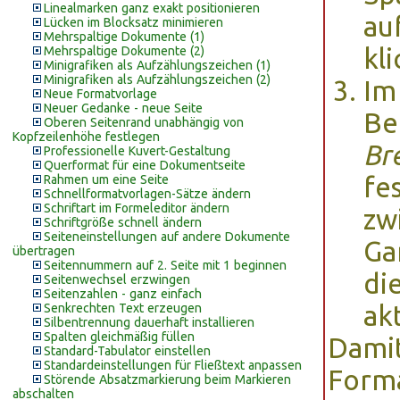
Linealmarken ganz exakt positionieren
au
Lücken im Blocksatz minimieren
Mehrspaltige Dokumente (1)
kli
Mehrspaltige Dokumente (2)
Minigrafiken als Aufzählungszeichen (1)
Minigrafiken als Aufzählungszeichen (2)
Im
Neue Formatvorlage
Neuer Gedanke - neue Seite
Be
Oberen Seitenrand unabhängig von
Kopfzeilenhöhe festlegen
Br
Professionelle Kuvert-Gestaltung
Querformat für eine Dokumentseite
fe
Rahmen um eine Seite
Schnellformatvorlagen-Sätze ändern
Schriftart im Formeleditor ändern
zw
Schriftgröße schnell ändern
Seiteneinstellungen auf andere Dokumente
Ga
übertragen
Seitennummern auf 2. Seite mit 1 beginnen
di
Seitenwechsel erzwingen
Seitenzahlen - ganz einfach
ak
Senkrechten Text erzeugen
Silbentrennung dauerhaft installieren
Spalten gleichmäßig füllen
Damit
Standard-Tabulator einstellen
Standardeinstellungen für Fließtext anpassen
Forma
Störende Absatzmarkierung beim Markieren
abschalten