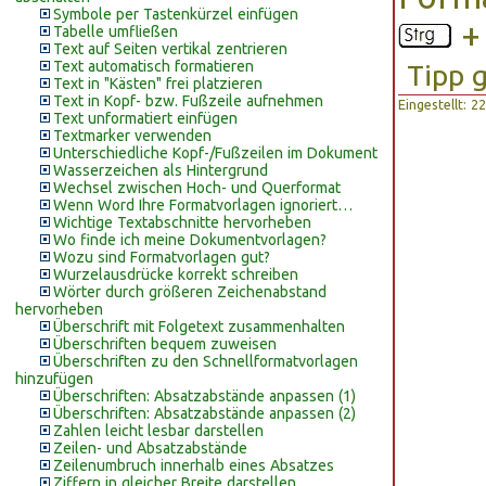
Symbole per Tastenkürzel einfügen
Tabelle umfließen
Text auf Seiten vertikal zentrieren
Text automatisch formatieren
Tipp 
Text in "Kästen" frei platzieren
Text in Kopf- bzw. Fußzeile aufnehmen
Eingestellt: 
Text unformatiert einfügen
Textmarker verwenden
Unterschiedliche Kopf-/Fußzeilen im Dokument
Wasserzeichen als Hintergrund
Wechsel zwischen Hoch- und Querformat
Wenn Word Ihre Formatvorlagen ignoriert…
Wichtige Textabschnitte hervorheben
Wo finde ich meine Dokumentvorlagen?
Wozu sind Formatvorlagen gut?
Wurzelausdrücke korrekt schreiben
Wörter durch größeren Zeichenabstand
hervorheben
Überschrift mit Folgetext zusammenhalten
Überschriften bequem zuweisen
Überschriften zu den Schnellformatvorlagen
hinzufügen
Überschriften: Absatzabstände anpassen (1)
Überschriften: Absatzabstände anpassen (2)
Zahlen leicht lesbar darstellen
Zeilen- und Absatzabstände
Zeilenumbruch innerhalb eines Absatzes
Ziffern in gleicher Breite darstellen