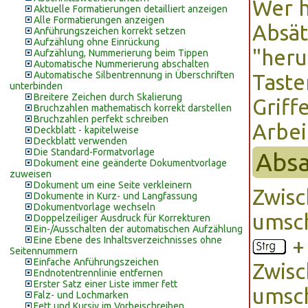
Wer h
Aktuelle Formatierungen detailliert anzeigen
Alle Formatierungen anzeigen
Absät
Anführungszeichen korrekt setzen
Aufzählung ohne Einrückung
"heru
Aufzählung, Nummerierung beim Tippen
Automatische Nummerierung abschalten
Automatische Silbentrennung in Überschriften
Taste
unterbinden
Breitere Zeichen durch Skalierung
Griff
Bruchzahlen mathematisch korrekt darstellen
Bruchzahlen perfekt schreiben
Arbei
Deckblatt - kapitelweise
Deckblatt verwenden
Die Standard-Formatvorlage
Absa
Dokument eine geänderte Dokumentvorlage
zuweisen
Dokument um eine Seite verkleinern
Zwisc
Dokumente in Kurz- und Langfassung
Dokumentvorlage wechseln
umsc
Doppelzeiliger Ausdruck für Korrekturen
Ein-/Ausschalten der automatischen Aufzählung
Eine Ebene des Inhaltsverzeichnisses ohne
Seitennummern
Einfache Anführungszeichen
Zwisc
Endnotentrennlinie entfernen
Erster Satz einer Liste immer fett
umsc
Falz- und Lochmarken
Fett und Kursiv im Vorbeischreiben