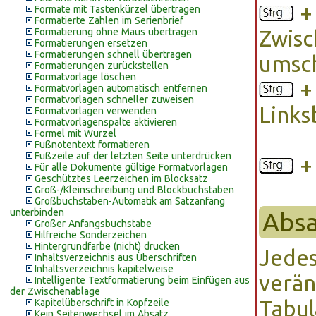
Formate mit Tastenkürzel übertragen
Formatierte Zahlen im Serienbrief
Formatierung ohne Maus übertragen
Zwisc
Formatierungen ersetzen
Formatierungen schnell übertragen
umsc
Formatierungen zurückstellen
Formatvorlage löschen
Formatvorlagen automatisch entfernen
Formatvorlagen schneller zuweisen
Links
Formatvorlagen verwenden
Formatvorlagenspalte aktivieren
Formel mit Wurzel
Fußnotentext formatieren
Fußzeile auf der letzten Seite unterdrücken
Für alle Dokumente gültige Formatvorlagen
Geschütztes Leerzeichen im Blocksatz
Groß-/Kleinschreibung und Blockbuchstaben
Großbuchstaben-Automatik am Satzanfang
unterbinden
Absa
Großer Anfangsbuchstabe
Hilfreiche Sonderzeichen
Hintergrundfarbe (nicht) drucken
Jedes
Inhaltsverzeichnis aus Überschriften
Inhaltsverzeichnis kapitelweise
verän
Intelligente Textformatierung beim Einfügen aus
der Zwischenablage
Tabul
Kapitelüberschrift in Kopfzeile
Kein Seitenwechsel im Absatz