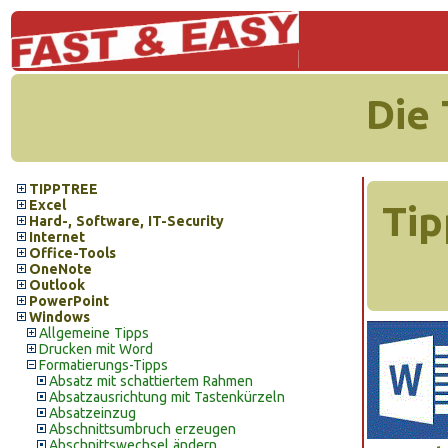
Die
TIPPTREE
Excel
Tip
Hard-, Software, IT-Security
Internet
Office-Tools
OneNote
Outlook
PowerPoint
Windows
Allgemeine Tipps
Drucken mit Word
Formatierungs-Tipps
Absatz mit schattiertem Rahmen
Absatzausrichtung mit Tastenkürzeln
Absatzeinzug
Abschnittsumbruch erzeugen
Abschnittswechsel ändern