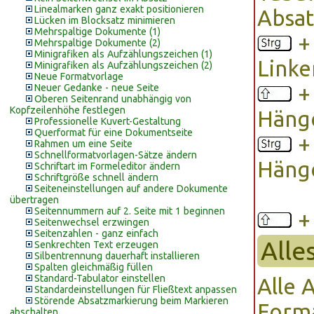
Linealmarken ganz exakt positionieren
Absat
Lücken im Blocksatz minimieren
Mehrspaltige Dokumente (1)
Mehrspaltige Dokumente (2)
Minigrafiken als Aufzählungszeichen (1)
Linke
Minigrafiken als Aufzählungszeichen (2)
Neue Formatvorlage
Neuer Gedanke - neue Seite
Oberen Seitenrand unabhängig von
Kopfzeilenhöhe festlegen
Häng
Professionelle Kuvert-Gestaltung
Querformat für eine Dokumentseite
Rahmen um eine Seite
Schnellformatvorlagen-Sätze ändern
Hänge
Schriftart im Formeleditor ändern
Schriftgröße schnell ändern
Seiteneinstellungen auf andere Dokumente
übertragen
Seitennummern auf 2. Seite mit 1 beginnen
Seitenwechsel erzwingen
Seitenzahlen - ganz einfach
Alle
Senkrechten Text erzeugen
Silbentrennung dauerhaft installieren
Spalten gleichmäßig füllen
Standard-Tabulator einstellen
Alle 
Standardeinstellungen für Fließtext anpassen
Störende Absatzmarkierung beim Markieren
Forma
abschalten