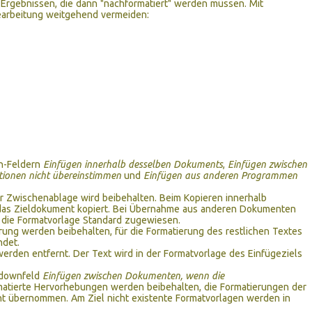
Ergebnissen, die dann "nachformatiert" werden müssen. Mit
earbeitung weitgehend vermeiden:
n-Feldern
Einfügen innerhalb desselben Dokuments
,
Einfügen zwischen
ionen nicht übereinstimmen
und
Einfügen aus anderen Programmen
er Zwischenablage wird beibehalten. Beim Kopieren innerhalb
das Zieldokument kopiert. Bei Übernahme aus anderen Dokumenten
d die Formatvorlage Standard zugewiesen.
rung werden beibehalten, für die Formatierung des restlichen Textes
ndet.
erden entfernt. Der Text wird in der Formatvorlage des Einfügeziels
opdownfeld
Einfügen zwischen Dokumenten, wenn die
rmatierte Hervorhebungen werden beibehalten, die Formatierungen der
nt übernommen. Am Ziel nicht existente Formatvorlagen werden in