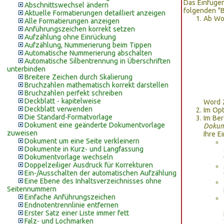
Das Einfügen
Abschnittswechsel ändern
folgenden "B
Aktuelle Formatierungen detailliert anzeigen
Ab Wo
Alle Formatierungen anzeigen
Anführungszeichen korrekt setzen
Aufzählung ohne Einrückung
Aufzählung, Nummerierung beim Tippen
Automatische Nummerierung abschalten
Automatische Silbentrennung in Überschriften
unterbinden
Breitere Zeichen durch Skalierung
Bruchzahlen mathematisch korrekt darstellen
Bruchzahlen perfekt schreiben
Deckblatt - kapitelweise
Word 2
Deckblatt verwenden
Im Opt
Die Standard-Formatvorlage
Im Be
Dokument eine geänderte Dokumentvorlage
Dokum
zuweisen
Ihre E
Dokument um eine Seite verkleinern
Dokumente in Kurz- und Langfassung
Dokumentvorlage wechseln
Doppelzeiliger Ausdruck für Korrekturen
Ein-/Ausschalten der automatischen Aufzählung
Eine Ebene des Inhaltsverzeichnisses ohne
Seitennummern
Einfache Anführungszeichen
Endnotentrennlinie entfernen
Erster Satz einer Liste immer fett
Falz- und Lochmarken