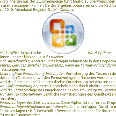
 von Inhalten aus der Zwischenablage führt häufig zu unerwünschten 
asiseinstellungen" können Sie das Ergebnis optimieren und die Nachb
rd 2010: Menüband Register
Datei - Optionen
007: Office-Schaltfläche
-
Word-Optionen
.
ionen-Fenster klicken Sie auf
Erweitert
.
reich
Ausschneiden, Kopieren und Einfügen
nehmen Sie in den Dropdow
enten
,
Einfügen zwischen Dokumenten, wenn die Formatvorlagendefinit
instellungen vor:
Ursprüngliche Formatierung beibehalten
: Formatierung des Textes in d
desselben Dokuments werden Formatvorlagendefinitionen werden in 
wird das Erscheinungsbild durch direkte Formatierung beibehalten un
An Zielformatierung anpassen
: Hervorhebungen durch direkte Formatie
wird die Formatvorlage des umgebenden Textes am Einfügeziel verwe
Nur den Text übernehmen
: Sämtliche Formatierungen des Quelltextes w
formatiert.
Formatvorlagen des Ziels verwenden
: Diese Option ist nur für das Dr
Formatvorlagendefinitionen nicht übereinstimmen
verfügbar. Direkt fo
Formatvorlagen (z.B. "Überschrift 1")werden aber aus dem Zieldokume
"Standard" umgewandelt.