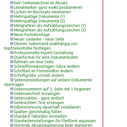
Kein Seitenwechsel im Absatz
Linealmarken ganz exakt positionieren
Lücken im Blocksatz minimieren
Mehrspaltige Dokumente (1)
Mehrspaltige Dokumente (2)
Minigrafiken als Aufzählungszeichen (1)
Minigrafiken als Aufzählungszeichen (2)
Neue Formatvorlage
Neuer Gedanke - neue Seite
Oberen Seitenrand unabhängig von
Kopfzeilenhöhe festlegen
Professionelle Kuvert-Gestaltung
Querformat für eine Dokumentseite
Rahmen um eine Seite
Schnellformatvorlagen-Sätze ändern
Schriftart im Formeleditor ändern
Schriftgröße schnell ändern
Seiteneinstellungen auf andere Dokumente
übertragen
Seitennummern auf 2. Seite mit 1 beginnen
Seitenwechsel erzwingen
Seitenzahlen - ganz einfach
Senkrechten Text erzeugen
Silbentrennung dauerhaft installieren
Spalten gleichmäßig füllen
Standard-Tabulator einstellen
Standardeinstellungen für Fließtext anpassen
Störende Absatzmarkierung beim Markieren