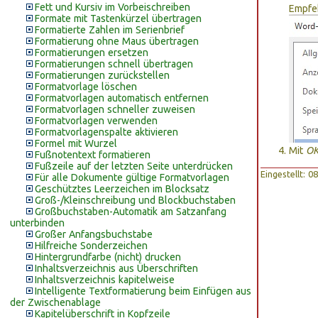
Fett und Kursiv im Vorbeischreiben
Empfeh
Formate mit Tastenkürzel übertragen
Formatierte Zahlen im Serienbrief
Formatierung ohne Maus übertragen
Formatierungen ersetzen
Formatierungen schnell übertragen
Formatierungen zurückstellen
Formatvorlage löschen
Formatvorlagen automatisch entfernen
Formatvorlagen schneller zuweisen
Formatvorlagen verwenden
Formatvorlagenspalte aktivieren
Formel mit Wurzel
Mit
O
Fußnotentext formatieren
Fußzeile auf der letzten Seite unterdrücken
Eingestellt: 
Für alle Dokumente gültige Formatvorlagen
Geschütztes Leerzeichen im Blocksatz
Groß-/Kleinschreibung und Blockbuchstaben
Großbuchstaben-Automatik am Satzanfang
unterbinden
Großer Anfangsbuchstabe
Hilfreiche Sonderzeichen
Hintergrundfarbe (nicht) drucken
Inhaltsverzeichnis aus Überschriften
Inhaltsverzeichnis kapitelweise
Intelligente Textformatierung beim Einfügen aus
der Zwischenablage
Kapitelüberschrift in Kopfzeile