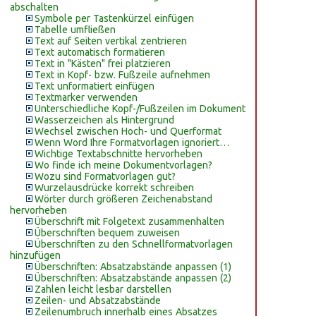
abschalten
Symbole per Tastenkürzel einfügen
Tabelle umfließen
Text auf Seiten vertikal zentrieren
Text automatisch formatieren
Text in "Kästen" frei platzieren
Text in Kopf- bzw. Fußzeile aufnehmen
Text unformatiert einfügen
Textmarker verwenden
Unterschiedliche Kopf-/Fußzeilen im Dokument
Wasserzeichen als Hintergrund
Wechsel zwischen Hoch- und Querformat
Wenn Word Ihre Formatvorlagen ignoriert…
Wichtige Textabschnitte hervorheben
Wo finde ich meine Dokumentvorlagen?
Wozu sind Formatvorlagen gut?
Wurzelausdrücke korrekt schreiben
Wörter durch größeren Zeichenabstand
hervorheben
Überschrift mit Folgetext zusammenhalten
Überschriften bequem zuweisen
Überschriften zu den Schnellformatvorlagen
hinzufügen
Überschriften: Absatzabstände anpassen (1)
Überschriften: Absatzabstände anpassen (2)
Zahlen leicht lesbar darstellen
Zeilen- und Absatzabstände
Zeilenumbruch innerhalb eines Absatzes