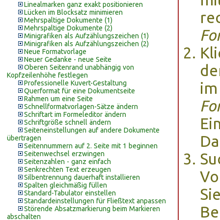
Linealmarken ganz exakt positionieren
Lücken im Blocksatz minimieren
re
Mehrspaltige Dokumente (1)
Mehrspaltige Dokumente (2)
Fo
Minigrafiken als Aufzählungszeichen (1)
Minigrafiken als Aufzählungszeichen (2)
Kl
Neue Formatvorlage
Neuer Gedanke - neue Seite
de
Oberen Seitenrand unabhängig von
Kopfzeilenhöhe festlegen
Professionelle Kuvert-Gestaltung
im
Querformat für eine Dokumentseite
Rahmen um eine Seite
Fo
Schnellformatvorlagen-Sätze ändern
Schriftart im Formeleditor ändern
Ei
Schriftgröße schnell ändern
Seiteneinstellungen auf andere Dokumente
Da
übertragen
Seitennummern auf 2. Seite mit 1 beginnen
Seitenwechsel erzwingen
Suc
Seitenzahlen - ganz einfach
Senkrechten Text erzeugen
Vo
Silbentrennung dauerhaft installieren
Spalten gleichmäßig füllen
Si
Standard-Tabulator einstellen
Standardeinstellungen für Fließtext anpassen
Bef
Störende Absatzmarkierung beim Markieren
abschalten