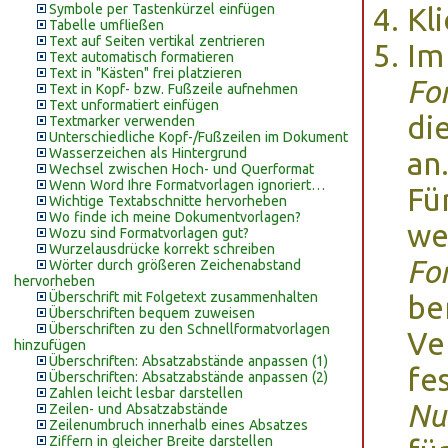
Symbole per Tastenkürzel einfügen
Kl
Tabelle umfließen
Text auf Seiten vertikal zentrieren
Im
Text automatisch formatieren
Text in "Kästen" frei platzieren
Fo
Text in Kopf- bzw. Fußzeile aufnehmen
Text unformatiert einfügen
di
Textmarker verwenden
Unterschiedliche Kopf-/Fußzeilen im Dokument
Wasserzeichen als Hintergrund
an
Wechsel zwischen Hoch- und Querformat
Wenn Word Ihre Formatvorlagen ignoriert…
Fü
Wichtige Textabschnitte hervorheben
Wo finde ich meine Dokumentvorlagen?
we
Wozu sind Formatvorlagen gut?
Wurzelausdrücke korrekt schreiben
Fo
Wörter durch größeren Zeichenabstand
hervorheben
Überschrift mit Folgetext zusammenhalten
be
Überschriften bequem zuweisen
Überschriften zu den Schnellformatvorlagen
Ve
hinzufügen
Überschriften: Absatzabstände anpassen (1)
fe
Überschriften: Absatzabstände anpassen (2)
Zahlen leicht lesbar darstellen
Nu
Zeilen- und Absatzabstände
Zeilenumbruch innerhalb eines Absatzes
Ziffern in gleicher Breite darstellen