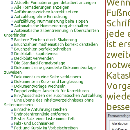
Wenn 
Aktuelle Formatierungen detailliert anzeigen
Alle Formatierungen anzeigen
Fußno
Anführungszeichen korrekt setzen
Aufzählung ohne Einrückung
Schri
Aufzählung, Nummerierung beim Tippen
Automatische Nummerierung abschalten
Automatische Silbentrennung in Überschriften
jede 
unterbinden
Breitere Zeichen durch Skalierung
ist e
Bruchzahlen mathematisch korrekt darstellen
Bruchzahlen perfekt schreiben
zweit
Deckblatt - kapitelweise
Deckblatt verwenden
notwe
Die Standard-Formatvorlage
Dokument eine geänderte Dokumentvorlage
zuweisen
Katas
Dokument um eine Seite verkleinern
Dokumente in Kurz- und Langfassung
Vorga
Dokumentvorlage wechseln
Doppelzeiliger Ausdruck für Korrekturen
wiede
Ein-/Ausschalten der automatischen Aufzählung
Eine Ebene des Inhaltsverzeichnisses ohne
besse
Seitennummern
Einfache Anführungszeichen
Endnotentrennlinie entfernen
Erster Satz einer Liste immer fett
Falz- und Lochmarken
Fett und Kursiv im Vorbeischreiben