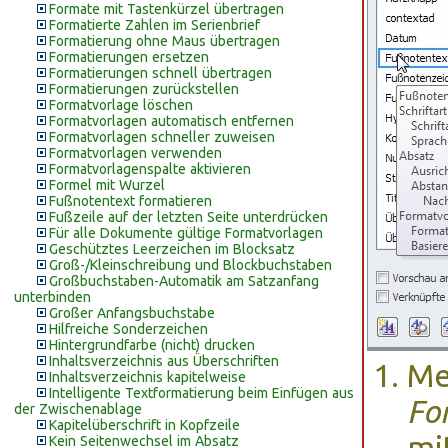
Formate mit Tastenkürzel übertragen
Formatierte Zahlen im Serienbrief
Formatierung ohne Maus übertragen
Formatierungen ersetzen
Formatierungen schnell übertragen
Formatierungen zurückstellen
Formatvorlage löschen
Formatvorlagen automatisch entfernen
Formatvorlagen schneller zuweisen
Formatvorlagen verwenden
Formatvorlagenspalte aktivieren
Formel mit Wurzel
Fußnotentext formatieren
Fußzeile auf der letzten Seite unterdrücken
Für alle Dokumente gültige Formatvorlagen
Geschütztes Leerzeichen im Blocksatz
Groß-/Kleinschreibung und Blockbuchstaben
Großbuchstaben-Automatik am Satzanfang
unterbinden
Großer Anfangsbuchstabe
Hilfreiche Sonderzeichen
Hintergrundfarbe (nicht) drucken
Inhaltsverzeichnis aus Überschriften
Me
Inhaltsverzeichnis kapitelweise
Intelligente Textformatierung beim Einfügen aus
Fo
der Zwischenablage
Kapitelüberschrift in Kopfzeile
mi
Kein Seitenwechsel im Absatz