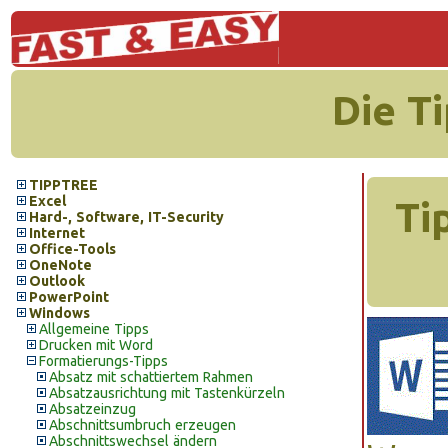
Die T
TIPPTREE
Excel
Ti
Hard-, Software, IT-Security
Internet
Office-Tools
OneNote
Outlook
PowerPoint
Windows
Allgemeine Tipps
Drucken mit Word
Formatierungs-Tipps
Absatz mit schattiertem Rahmen
Absatzausrichtung mit Tastenkürzeln
Absatzeinzug
Abschnittsumbruch erzeugen
Abschnittswechsel ändern