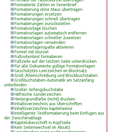
Formate mit Tastenkürzel übertragen
Formatierte Zahlen im Serienbrief
Formatierung ohne Maus übertragen
Formatierungen ersetzen
Formatierungen schnell übertragen
Formatierungen zurückstellen
Formatvorlage löschen
Formatvorlagen automatisch entfernen
Formatvorlagen schneller zuweisen
Formatvorlagen verwenden
Formatvorlagenspalte aktivieren
Formel mit Wurzel
Fußnotentext formatieren
Fußzeile auf der letzten Seite unterdrücken
Für alle Dokumente gültige Formatvorlagen
Geschütztes Leerzeichen im Blocksatz
Groß-/Kleinschreibung und Blockbuchstaben
Großbuchstaben-Automatik am Satzanfang
unterbinden
Großer Anfangsbuchstabe
Hilfreiche Sonderzeichen
Hintergrundfarbe (nicht) drucken
Inhaltsverzeichnis aus Überschriften
Inhaltsverzeichnis kapitelweise
Intelligente Textformatierung beim Einfügen aus
der Zwischenablage
Kapitelüberschrift in Kopfzeile
Kein Seitenwechsel im Absatz