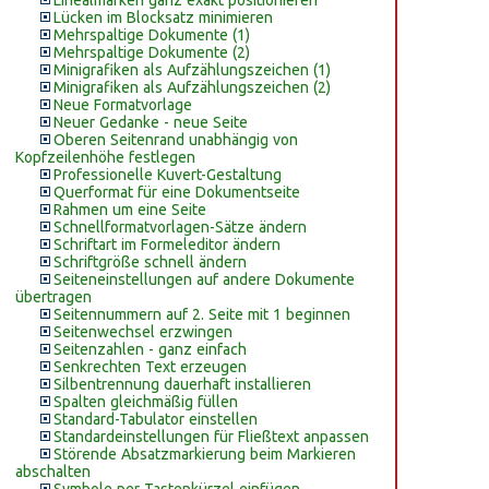
Linealmarken ganz exakt positionieren
Lücken im Blocksatz minimieren
Mehrspaltige Dokumente (1)
Mehrspaltige Dokumente (2)
Minigrafiken als Aufzählungszeichen (1)
Minigrafiken als Aufzählungszeichen (2)
Neue Formatvorlage
Neuer Gedanke - neue Seite
Oberen Seitenrand unabhängig von
Kopfzeilenhöhe festlegen
Professionelle Kuvert-Gestaltung
Querformat für eine Dokumentseite
Rahmen um eine Seite
Schnellformatvorlagen-Sätze ändern
Schriftart im Formeleditor ändern
Schriftgröße schnell ändern
Seiteneinstellungen auf andere Dokumente
übertragen
Seitennummern auf 2. Seite mit 1 beginnen
Seitenwechsel erzwingen
Seitenzahlen - ganz einfach
Senkrechten Text erzeugen
Silbentrennung dauerhaft installieren
Spalten gleichmäßig füllen
Standard-Tabulator einstellen
Standardeinstellungen für Fließtext anpassen
Störende Absatzmarkierung beim Markieren
abschalten