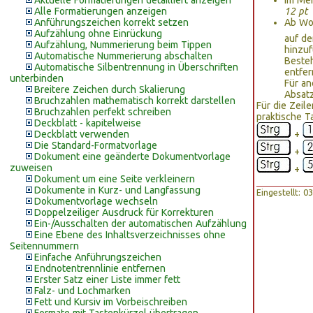
Aktuelle Formatierungen detailliert anzeigen
Im Men
Alle Formatierungen anzeigen
12 pt
Anführungszeichen korrekt setzen
Ab Wo
Aufzählung ohne Einrückung
auf d
Aufzählung, Nummerierung beim Tippen
hinzuf
Automatische Nummerierung abschalten
Besteh
Automatische Silbentrennung in Überschriften
entfer
unterbinden
Für an
Breitere Zeichen durch Skalierung
Absatz
Bruchzahlen mathematisch korrekt darstellen
Für die Zeil
Bruchzahlen perfekt schreiben
praktische T
Deckblatt - kapitelweise
Deckblatt verwenden
+
Die Standard-Formatvorlage
+
Dokument eine geänderte Dokumentvorlage
zuweisen
+
Dokument um eine Seite verkleinern
Dokumente in Kurz- und Langfassung
Eingestellt: 
Dokumentvorlage wechseln
Doppelzeiliger Ausdruck für Korrekturen
Ein-/Ausschalten der automatischen Aufzählung
Eine Ebene des Inhaltsverzeichnisses ohne
Seitennummern
Einfache Anführungszeichen
Endnotentrennlinie entfernen
Erster Satz einer Liste immer fett
Falz- und Lochmarken
Fett und Kursiv im Vorbeischreiben