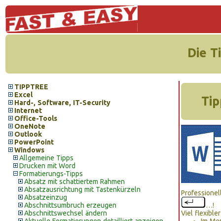
Die T
TIPPTREE
Excel
Tip
Hard-, Software, IT-Security
Internet
Office-Tools
OneNote
Outlook
PowerPoint
Windows
Allgemeine Tipps
Drucken mit Word
Formatierungs-Tipps
Absatz mit schattiertem Rahmen
Absatzausrichtung mit Tastenkürzeln
Professionel
Absatzeinzug
Abschnittsumbruch erzeugen
…!
Abschnittswechsel ändern
Viel flexible