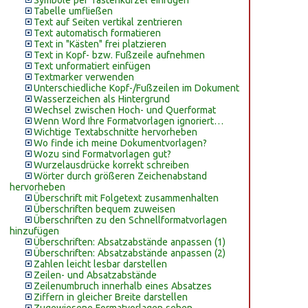
Symbole per Tastenkürzel einfügen
Tabelle umfließen
Text auf Seiten vertikal zentrieren
Text automatisch formatieren
Text in "Kästen" frei platzieren
Text in Kopf- bzw. Fußzeile aufnehmen
Text unformatiert einfügen
Textmarker verwenden
Unterschiedliche Kopf-/Fußzeilen im Dokument
Wasserzeichen als Hintergrund
Wechsel zwischen Hoch- und Querformat
Wenn Word Ihre Formatvorlagen ignoriert…
Wichtige Textabschnitte hervorheben
Wo finde ich meine Dokumentvorlagen?
Wozu sind Formatvorlagen gut?
Wurzelausdrücke korrekt schreiben
Wörter durch größeren Zeichenabstand
hervorheben
Überschrift mit Folgetext zusammenhalten
Überschriften bequem zuweisen
Überschriften zu den Schnellformatvorlagen
hinzufügen
Überschriften: Absatzabstände anpassen (1)
Überschriften: Absatzabstände anpassen (2)
Zahlen leicht lesbar darstellen
Zeilen- und Absatzabstände
Zeilenumbruch innerhalb eines Absatzes
Ziffern in gleicher Breite darstellen