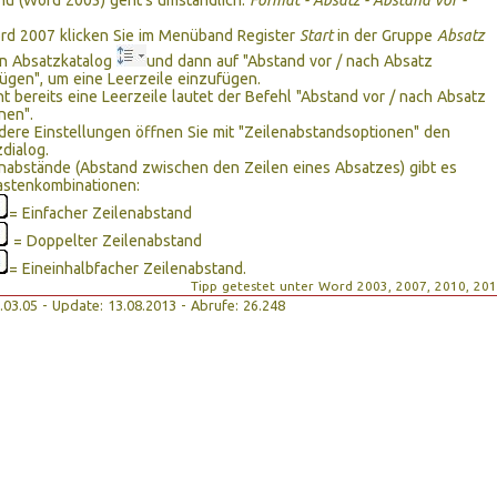
ü (Word 2003) geht's umständlich:
Format - Absatz - Abstand vor -
rd 2007 klicken Sie im Menüband Register
Start
in der Gruppe
Absatz
en Absatzkatalog
und dann auf "Abstand vor / nach Absatz
ügen", um eine Leerzeile einzufügen.
t bereits eine Leerzeile lautet der Befehl "Abstand vor / nach Absatz
nen".
dere Einstellungen öffnen Sie mit "Zeilenabstandsoptionen" den
dialog.
enabstände (Abstand zwischen den Zeilen eines Absatzes) gibt es
astenkombinationen:
= Einfacher Zeilenabstand
= Doppelter Zeilenabstand
= Eineinhalbfacher Zeilenabstand.
Tipp getestet unter Word 2003, 2007, 2010, 20
03.03.05 - Update: 13.08.2013 - Abrufe: 26.248