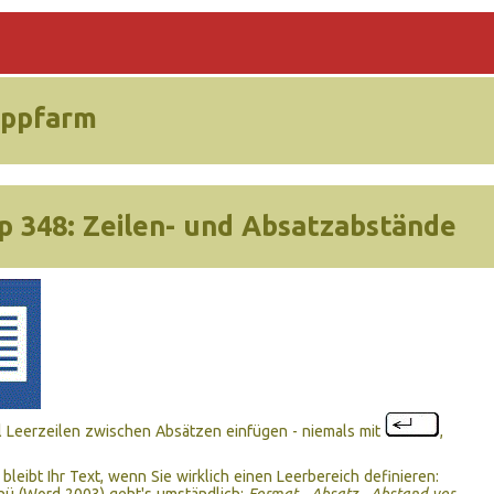
ippfarm
p 348:
Zeilen- und Absatzabstände
l Leerzeilen zwischen Absätzen einfügen - niemals mit
,
r bleibt Ihr Text, wenn Sie wirklich einen Leerbereich definieren: